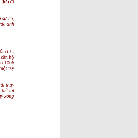
 đưa đi
& MAY
MẮN !
NHỮNG
 sự cố,
CÂU NÓI
các anh
HAY
NHẤT
TÁO
QUÂN
2025 | GẶP
ầu tư -
NHAU
 căn hộ
CUỐI
hộ 1006
NĂM
một tay
ĐÓN
MỪNG
TẾT
ải thay
DƯƠNG
hết tất
LỊCH
ay xong
2026,
CHÚC
MỪNG
SINH
NHẬT 02-
01, CHÁU
NỘI