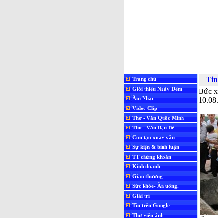
Tin
Trang chủ
Giới thiệu Ngày Đêm
Bức x
Âm Nhạc
10.08
Video Clip
Thơ - Văn Quốc Minh
Thơ - Văn Bạn Bè
Con tạo xoay vần
Sự kiện & bình luận
TT chứng khoán
Kinh doanh
Giao thương
Sức khỏe- Ăn uống.
Giải trí
Tin trên Google
Thư viện ảnh