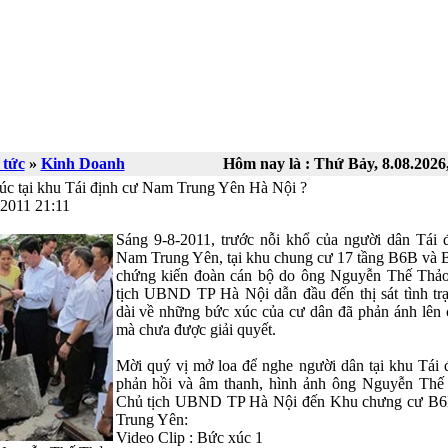
 tức
»
Kinh Doanh
Hôm nay là :
Thứ Bảy, 8.08.2026
úc tại khu Tái định cư Nam Trung Yên Hà Nội ?
.2011 21:11
Sáng 9-8-2011, trước nỗi khổ của người dân Tái 
Nam Trung Yên, tại khu chung cư 17 tầng B6B và 
chứng kiến đoàn cán bộ do ông Nguyễn Thế Thả
tịch UBND TP Hà Nội dẫn đầu đến thị sát tình tr
dài về những bức xúc của cư dân đã phản ánh lên 
mà chưa được giải quyết.
Mời quý vị mở loa để nghe người dân tại khu Tái 
phản hồi và âm thanh, hình ảnh ông Nguyễn Thế
Chủ tịch UBND TP Hà Nội đến Khu chưng cư B
Trung Yên:
Video Clip : Bức xúc 1