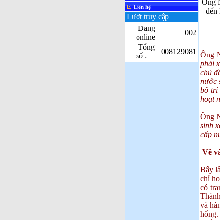
Ông 
Liên hệ
đến
Lượt truy cập
Đang
002
online
Tổng
008129081
Ông N
số :
phải x
chủ đ
nước 
bố tr
hoạt 
Ông N
sinh 
cấp nư
Về vấ
Bấy l
chỉ h
có tra
Thành
và hàn
hổng. 