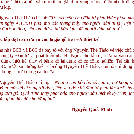
tầng 1 hết cả hồn và có một cụ già bị tử vong vì mất điện nên không
u kịp.
guyễn Thế Thảo chỉ thị:
“Tôi yêu cầu chủ đầu tư phải khắc phục mọi
7h ngày 9-8-2011 phải mở các thang máy cho người dân đi lại, liệu 
m được không, nếu làm được thì hứa luôn để người dân giám sát”.
c lắp đặt các cửa ra vào là giả gỗ trái với thiết kế
hu nhà B6B và B6C đã bày tỏ với ông Nguyễn Thế Thảo về việc chủ đ
ông ty Đầu tư và phát triển nhà Hà Nội - cho lắp đặt cửa ra vào các
đúng thiết kế, thay vì bằng gỗ lại dùng gỗ ép công nghiệp. Tại căn 
6C, trước sự chứng kiến của ông Nguyễn Thế Thảo, chủ hộ chỉ dùng 
t bung cả mặt trong cánh cửa.
guyễn Thế Thảo chỉ thị:
“Những căn hộ nào có cửa bị hư hỏng ph
ằng cửa gỗ cho người dân, tiếp sau đó chủ đầu tư phải lần lượt thay 
g cửa gỗ. Quá trình thay phải báo cho người dân biết về lộ trình, th
bàn giao đầy đủ cho từng hộ”
.
Nguyễn Quốc Minh