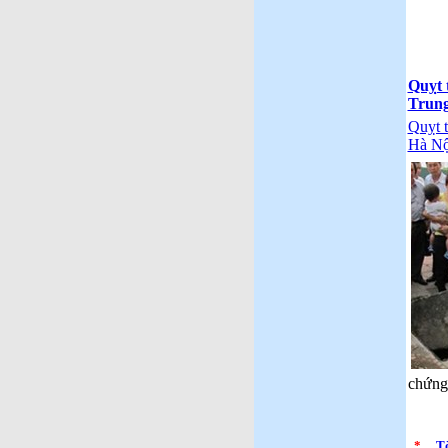
Quỵt 
Trung
Quỵt 
Hà Nộ
chứng 
*
Tò