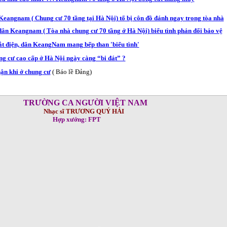
eangnam ( Chung cư 70 tầng tại Hà Nội) tố bị côn đồ đánh ngay trong tòa nhà
ân Keangnam ( Tòa nhà chung cư 70 tầng ở Hà Nội) biểu tình phản đối bảo vệ
ắt điện, dân KeangNam mang bếp than 'biểu tình'
g cư cao cấp ở Hà Nội ngày càng “bi đát” ?
ận khi ở chung cư
( Báo lề Đảng)
TRƯỜNG CA NGƯỜI VIỆT NAM
Nhạc sĩ TRƯƠNG QUÝ HẢI
Hợp xướng: FPT