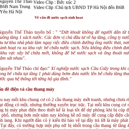
Nguyễn Thế Thảo
Video Clip : Bức xúc 2
 B6B Nam Trung
Video Clip :Chủ tịch UBND TP Hà Nội đến B6B
Yên Hà Nội
Về vấn đề nước sạch sinh hoat
guyễn Thế Thảo tuyên bố : " “
Dứt khoát không để người dân từ 
uống tầng 1 xách nước. Các đơn vị chủ đầu tư về hạ tầng, công ty nướ
ầu tư khu nhà phải làm ngay việc điều chỉnh đường ống nước thải, nư
sinh hoạt ra xa khu vực bể chứa nước sạch. Nếu không điều chỉnh đư
í khu vực xây bể chứa mới, không để bể nước sạch và ống thoát nư
nằm sát nhau"
.
guyễn Thế Thảo chỉ đạo:"
Xí nghiệp nước sạch Cầu Giấy trong khi 
xong bể chứa tại tầng 1 phải dùng bơm đưa nước lên bể chứa tầng th
ớc qua hệ thống tới từng hộ gia đình."
n đề điện và cầu thang máy
âu nay mỗi khu chung cư có 2 cầu thang máy mới toanh, nhưng chưa rõ
oạt động có một, nhưng thường xuyên trục trặc. Tại mỗi khu cung cư 
ng bị máy phat điện theo thiết kế là loại tốt để dự phòng khi bị cúp 
 phố, nhưng hơn một năm nay không hề nổ máy để cung cấp điện cầ
h lang. Khi người dân có ý kiến thì bảo vệ tại đây trả lời là máy phát
Tại đây, có trường hợp một phụ nữ bị nhốt trong cầu thang từ tầng 4 