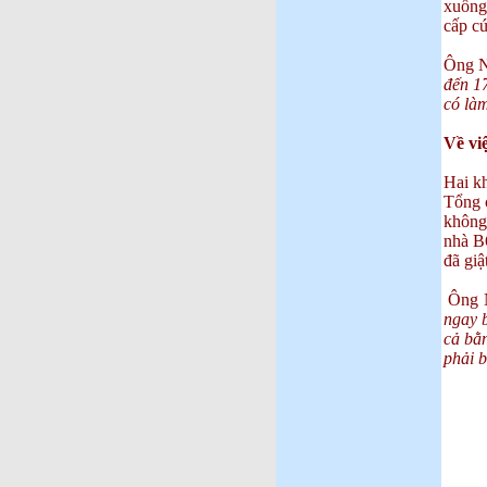
xuống 
cấp cứ
Ông N
đến 1
có là
Về việ
Hai k
Tổng c
không 
nhà B
đã giậ
Ông N
ngay b
cả bằn
phải 