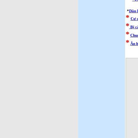
*
Dân K
*
Cư d
*
Bị c
*
Chun
*
Ân h