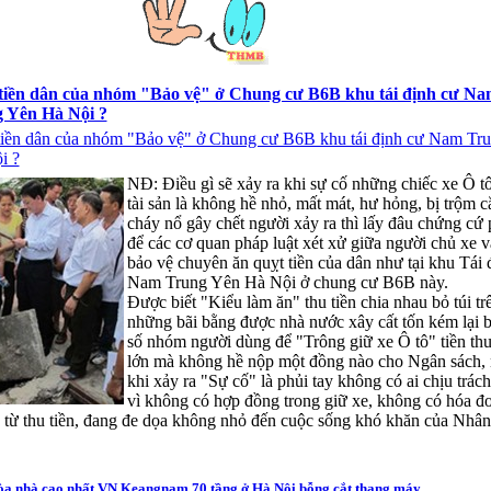
tiền dân của nhóm "Bảo vệ" ở Chung cư B6B khu tái định cư Na
 Yên Hà Nội ?
tiền dân của nhóm "Bảo vệ" ở Chung cư B6B khu tái định cư Nam Tr
i ?
NĐ: Điều gì sẽ xảy ra khi sự cố những chiếc xe Ô tô 
tài sản là không hề nhỏ, mất mát, hư hỏng, bị trộm c
cháy nổ gây chết người xảy ra thì lấy đâu chứng cứ 
để các cơ quan pháp luật xét xử giữa người chủ xe 
bảo vệ chuyên ăn quỵt tiền của dân như tại khu Tái 
Nam Trung Yên Hà Nội ở chung cư B6B này.
Được biết "Kiểu làm ăn" thu tiền chia nhau bỏ túi tr
những bãi bằng được nhà nước xây cất tốn kém lại b
số nhóm người dùng để "Trông giữ xe Ô tô" tiền thu
lớn mà không hề nộp một đồng nào cho Ngân sách,
khi xảy ra "Sự cố" là phủi tay không có ai chịu trác
vì không có hợp đồng trong giữ xe, không có hóa đ
từ thu tiền, đang đe dọa không nhỏ đến cuộc sống khó khăn của Nhân
a nhà cao nhất VN Keangnam 70 tầng ở Hà Nội bỗng cắt thang máy