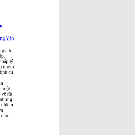
m
ung Yên
giá trị
ắp,
pháp lý
và nhóm
định cư
ên
ị một
 về rất
 nhưng
h nhiệm
ơn
 dân.