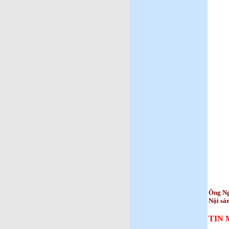
Ông Ng
Nội sá
TIN 