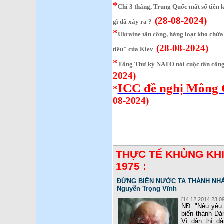
*
Chỉ 3 tháng, Trung Quốc mất số tiền 
(28-08-2024)
gì đã xảy ra ?
*
Ukraine tấn công, hàng loạt kho chứ
(28-08-2024)
tiêu" của Kiev
*
Tổng Thư ký NATO nói cuộc tấn công 
2024)
ICC đề nghị Mông 
*
08-2024)
THỰC TẾ KHỦNG KHI
1975 :
ĐỪNG BIẾN NƯỚC TA THÀNH NHÀ 
Nguyễn Trọng Vĩnh
[14.12.2014 23:09
NĐ: "Nêu yêu 
biến thành Đản
Vì dân thì dâ