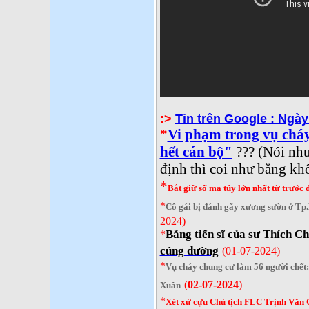
:>
Tin trên Google : Ngày
*
Vi phạm trong vụ cháy
hết cán bộ"
??? (Nói như
định thì coi như bằng kh
*
Bắt giữ số ma túy lớn nhất từ trước
*
Cô gái bị đánh gãy xương sườn ở T
2024)
Bằng tiến sĩ của sư Thích C
*
cúng dường
(01-07-2024)
*
Vụ cháy chung cư làm 56 người chết
(
02-07-2024
)
Xuân
*
Xét xử cựu Chủ tịch FLC Trịnh Văn Q