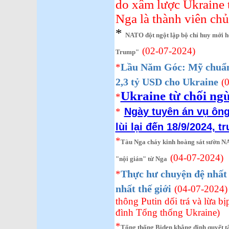
do xâm lược Ukraine t
Nga là thành viên ch
*
NATO đột ngột lập bộ chỉ huy mới h
(02-07-2024)
Trump"
Lầu Năm Góc: Mỹ chuẩn b
*
2,3 tỷ USD cho Ukraine
(
Ukraine từ chối ng
*
Ngày tuyên án vụ ông
*
lùi lại đến 18/9/2024, 
*
Tàu Nga cháy kinh hoàng sát sườn NAT
(04-07-2024)
"nội gián" từ Nga
Thực hư chuyện đệ nhất 
*
nhất thế giới
(04-07-2024) 
thông Putin dối trá và lừa bị
đình Tổng thống Ukraine)
*
Tổng thống Biden khẳng định quyết t