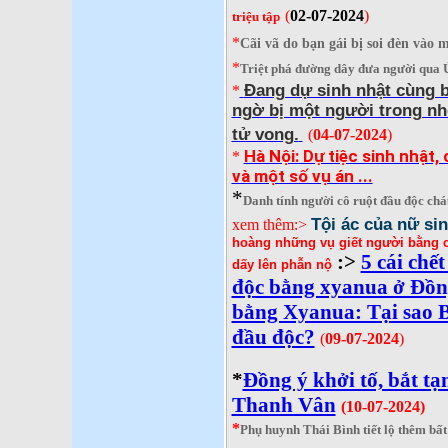
(
02-07-2024
)
triệu tập
*
Cãi vã do bạn gái bị soi đèn vào
*
Triệt phá đường dây đưa người qua Ú
Đang dự sinh nhật cùng bạ
*
ngờ bị một người trong nh
tử vong.
(
04-07-2024
)
Hà Nội: Dự tiệc sinh nhật, 
*
và một số vụ án ...
*
Danh tính người cô ruột đầu độc ch
Tội ác của nữ si
xem thêm:>
hoàng những vụ giết người bằng c
:>
5 cái chế
dấy lên phẫn nộ
độc bằng xyanua ở Đồn
bằng Xyanua: Tại sao 
đầu độc?
(
09-07-2024
)
*
Đồng ý khởi tố, bắt t
Thanh Vân
(10
-07-2024
)
*
Phụ huynh Thái Bình tiết lộ thêm bất