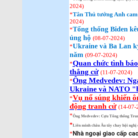
2024)
Tân Thủ tướng Anh cam k
*
2024)
Tổng thống Biden kêu
*
ủng hộ
(08-07-2024)
Ukraine và Ba Lan k
*
năm
(09-07-2024)
Quan chức tình bá
*
thắng cử
(11-07-2024)
Ông Medvedev: Nga
*
Ukraine và NATO "
Vụ nổ súng khiến ô
*
động tranh cử
(14-07-
*
Ông Medvedev: Cựu Tổng thống Trum
*
Liên minh châu Âu tẩy chay hội nghị
Nhà ngoại giao cấp cao
*