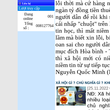
lỗi thời mà cứ hàng n
Liên hệ
Lượt truy cập
ngàn tỷ đồng tiền thuế
Đang
người dân để rồi khi
001
online
cái nhấp "chuột" trên 
Tổng
008127764
số :
tin học, thì mất niềm 
lầm mà biết xin lỗi, 
oan sai cho người dân
mục đích Hòa bình - 
thì xã hội mới có ni
niềm tin từ sự tiếp tục
Nguyễn Quốc Minh (
XÃ HỘI GÌ ? CHỦ NGHĨA GÌ ? K
[25.11.2022 
NĐ: Xã hộ
nhiều loạ
chủ nghĩ