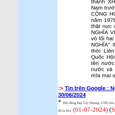
thành X
Nam trướ
CỘNG HÒ
năm 1976
thật nực
NGHĨA VI
vô lối ha
NGHĨA" 
thời Liê
Quốc Hội
tên nước
nước và 
mĩa mai v
:>
Tin trên Google : 
30/06/2024
*
Hội đồng Đại Tây Dương: USD vẫn thố
(01-07-2024)
(
S
đô la hóa