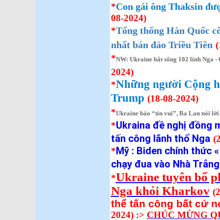
Con gái ông Thaksin đượ
*
08-2024)
Tổng thống Hàn Quốc cô
*
nhất bán đảo Triều Tiên
(
*
NW: Ukraine bắt sống 102 lính Nga - 
2024)
Những người Cộng hòa
*
Trump
(18-08-2024)
*
Ukraine báo “tin vui”, Ba Lan nói lời
Ukraina đề nghị đồng 
*
tấn công lãnh thổ Nga
(
Mỹ : Biden chính thức «
*
chạy đua vào Nhà Trắng
Ukraine tuyên bố p
*
Nga khỏi Kharkov
(
thể tấn công bất cứ n
2024)
:>
CHÚC MỪNG QU