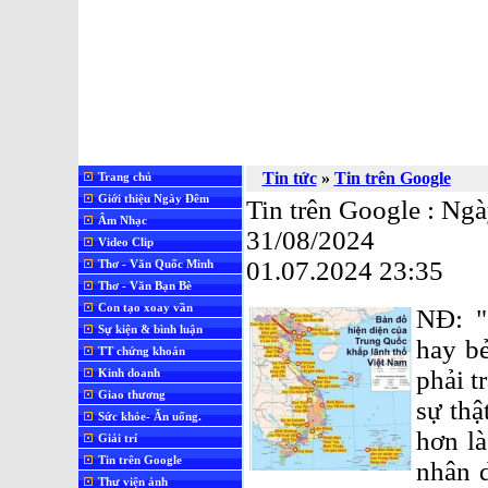
Tin tức
»
Tin trên Google
Trang chủ
Giới thiệu Ngày Đêm
Tin trên Google : Ng
Âm Nhạc
31/08/2024
Video Clip
01.07.2024 23:35
Thơ - Văn Quốc Minh
Thơ - Văn Bạn Bè
Con tạo xoay vần
NĐ: "
Sự kiện & bình luận
hay bẻ
TT chứng khoán
phải t
Kinh doanh
Giao thương
sự thậ
Sức khỏe- Ăn uống.
hơn l
Giải trí
Tin trên Google
nhân d
Thư viện ảnh