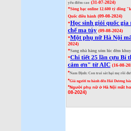
(31
-07-2024
)
yếu điểm cao
*
Sòng bạc online 12.600 tỷ đồng 
(09
-08-2024
)
Quốc điều hành
Học sinh giỏi quốc gi
*
chế ma túy
(09
-08-2024
)
Một phụ nữ Hà Nội mất
*
2024
)
*
Sang nhà hàng xóm lúc đêm khuya
Chi tiết 25 lần cựu Bí
*
cảm ơn" từ AIC
(16
-08-20
*
Nam Định: Con trai sát hại mẹ rồi đư
*
Giả người tu hành đến Hải Dương bá
*
Người phụ nữ ở Hà Nội mất hơn
08-2024
)