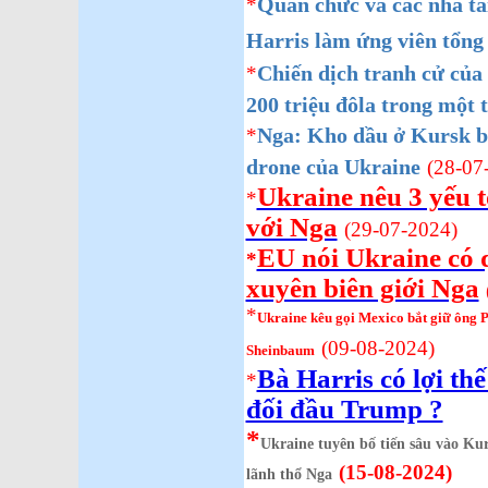
Quan chức và các nhà tà
*
Harris làm ứng viên tổng
Chiến dịch tranh cử củ
*
200 triệu đôla trong một 
Nga: Kho dầu ở Kursk bố
*
drone của Ukraine
(28-07
Ukraine nêu 3 yếu 
*
với Nga
(29-07-2024)
EU nói Ukraine có 
*
xuyên biên giới Nga
*
Ukraine kêu gọi Mexico bắt giữ ông P
(09-08-2024)
Sheinbaum
Bà Harris có lợi thế
*
đối đầu Trump ?
*
Ukraine tuyên bố tiến sâu vào Ku
(15-08-2024)
lãnh thổ Nga