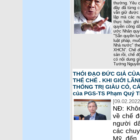
thường. Yêu c
đây đã từng 
vẫn giữ được 
lập mà các nư
thực hiện gh
quyền công dâ
ước Nhân quyền
"Sẵn quyền lực
luật pháp, muốn
Nhà nước” the
XHCN”. Chế đ
sản rồi, chế 
có nội dung g
Tướng Nguyễn
THÓI ĐẠO ĐỨC GIẢ CỦ
THỂ CHẾ . KHI GIỚI L
THỐNG TRỊ GIÀU CÓ, CẢI
của PGS-TS Phạm Quý T
[09.02.2022
NĐ: Khôn
về chế đ
người dâ
các chuy
Mỹ đến 