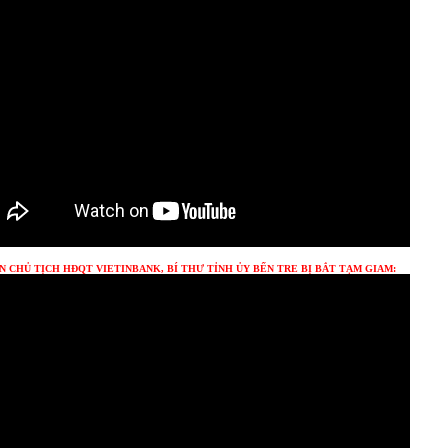
 CHỦ TỊCH HĐQT VIETINBANK, BÍ THƯ TỈNH ỦY BẾN TRE BỊ BẮT TẠM GIAM: