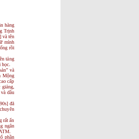
& MAY
MẮN !
NHỮNG
CÂU NÓI
ân hàng
HAY
g Trịnh
NHẤT
 và tên
TÁO
iữ mình
QUÂN
ống rồi
2025 | GẶP
NHAU
ền tảng
CUỐI
i học.
NĂM
sản” và
ĐÓN
ần Mộng
MỪNG
cao cấp
TẾT
 giảng,
DƯƠNG
 và dầu
LỊCH
2026,
90s] đã
CHÚC
 chuyên
MỪNG
SINH
 rất ấn
NHẬT 02-
ng ngân
01, CHÁU
ụ ATM.
NỘI
ổ phần