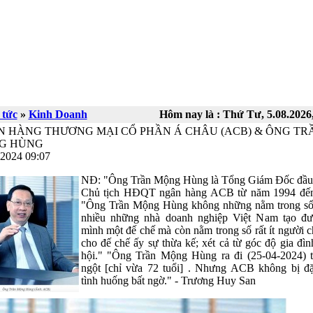
 tức
»
Kinh Doanh
Hôm nay là :
Thứ Tư, 5.08.2026,
 HÀNG THƯƠNG MẠI CỔ PHẦN Á CHÂU (ACB) & ÔNG TR
G HÙNG
.2024 09:07
NĐ: "Ông Trần Mộng Hùng là Tổng Giám Đốc đầu 
Chủ tịch HĐQT ngân hàng ACB từ năm 1994 đến
"Ông Trần Mộng Hùng không những nằm trong s
nhiều những nhà doanh nghiệp Việt Nam tạo đ
mình một đế chế mà còn nằm trong số rất ít người c
cho đế chế ấy sự thừa kế; xét cả từ góc độ gia đìn
hội." "Ông Trần Mộng Hùng ra đi (25-04-2024) t
ngột [chỉ vừa 72 tuổi] . Nhưng ACB không bị đặ
tình huống bất ngờ." - Trương Huy San