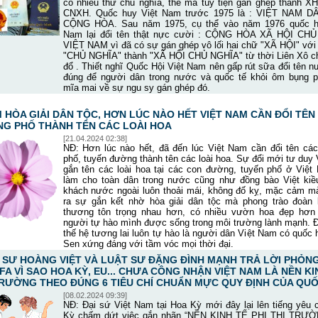
có nhiều thứ chủ nghĩa, thế mà tùy tiện gán ghép thành X
CNXH. Quốc huy Việt Nam trước 1975 là : VIỆT NAM 
CỘNG HÒA. Sau năm 1975, cụ thể vào năm 1976 quốc h
Nam lại đổi tên thật nực cười : CỘNG HÒA XÃ HỘI CH
VIỆT NAM vì đã có sự gán ghép vô lối hai chữ "XÃ HỘI" với
"CHỦ NGHĨA" thành "XÃ HỘI CHỦ NGHĨA" từ thời Liên Xô c
đổ . Thiết nghĩ Quốc Hội Việt Nam nên gấp rút sữa đổi tên 
đúng để người dân trong nước và quốc tế khỏi ôm bụng p
mĩa mai về sự ngu sy gán ghép đó.
 HÒA GIẢI DÂN TỘC, HƠN LÚC NÀO HẾT VIỆT NAM CẦN ĐỔI TÊN
G PHỐ THÀNH TÊN CÁC LOÀI HOA
[21.04.2024 02:38]
NĐ: Hơn lúc nào hết, đã đến lúc Việt Nam cần đổi tên cá
phố, tuyến đường thành tên các loài hoa. Sự đổi mới tư duy
gắn tên các loài hoa tại các con đường, tuyến phố ở Việt
làm cho toàn dân trong nước cũng như đồng bào Việt kiề
khách nước ngoài luôn thoải mái, không đố kỵ, mặc cảm mà
ra sự gắn kết nhờ hòa giải dân tộc mà phong trào đoàn 
thương tôn trọng nhau hơn, có nhiều vườn hoa đẹp hơn
người tự hào mình được sống trong môi trường lành mạnh. Đ
thế hệ tương lai luôn tự hào là người dân Việt Nam có quốc
Sen xứng đáng với tầm vóc mọi thời đại.
 SƯ HOÀNG VIỆT VÀ LUẬT SƯ ĐẶNG ĐÌNH MẠNH TRẢ LỜI PHỎN
FA VÌ SAO HOA KỲ, EU... CHƯA CÔNG NHẬN VIỆT NAM LÀ NỀN KI
TRƯỜNG THEO ĐÚNG 6 TIÊU CHÍ CHUẨN MỰC QUY ĐỊNH CỦA QUỐ
[08.02.2024 09:39]
NĐ: Đại sứ Việt Nam tại Hoa Kỳ mới đây lại lên tiếng yêu
Kỳ chấm dứt việc gắn nhãn “NỀN KINH TẾ PHI THỊ TRƯỜ