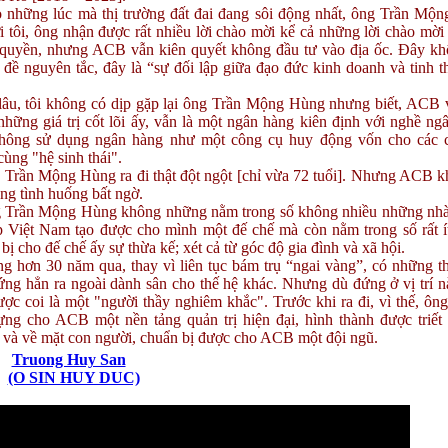
hững lúc mà thị trường đất đai đang sôi động nhất, ông Trần Mộ
i tôi, ông nhận được rất nhiều lời chào mời kể cả những lời chào mời 
 quyền, nhưng ACB vẫn kiên quyết không đầu tư vào địa ốc. Đây kh
 đề nguyên tắc, đây là “sự đối lập giữa đạo đức kinh doanh và tinh th
u, tôi không có dịp gặp lại ông Trần Mộng Hùng nhưng biết, ACB 
hững giá trị cốt lõi ấy, vẫn là một ngân hàng kiên định với nghề ng
hông sử dụng ngân hàng như một công cụ huy động vốn cho các 
cùng "hệ sinh thái".
rần Mộng Hùng ra đi thật đột ngột [chỉ vừa 72 tuổi]. Nhưng ACB k
ong tình huống bất ngờ.
rần Mộng Hùng không những nằm trong số không nhiều những nh
p Việt Nam tạo được cho mình một đế chế mà còn nằm trong số rất í
bị cho đế chế ấy sự thừa kế; xét cả từ góc độ gia đình và xã hội.
 hơn 30 năm qua, thay vì liên tục bám trụ “ngai vàng”, có những th
ứng hẳn ra ngoài dành sân cho thế hệ khác. Nhưng dù đứng ở vị trí n
ợc coi là một "người thầy nghiêm khắc". Trước khi ra đi, vì thế, ông
ựng cho ACB một nền tảng quản trị hiện đại, hình thành được triết 
 và về mặt con người, chuẩn bị được cho ACB một đội ngũ.
Truong Huy San
(O SIN HUY DUC)