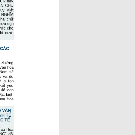
HCN hay
DÂN CHỦ
uy Việt
Ủ NGHĨA
 hai chữ
hưa sụp
nước cho
hì cười
 CÁC
c đường
 Văn hóa
 Nam sẽ
u và du
 lại tạo
kết yêu
 để con
ặc biệt,
 hoa Hoa
G VẤN
NH TẾ
C TẾ
 cầu Hoa
NG" đối