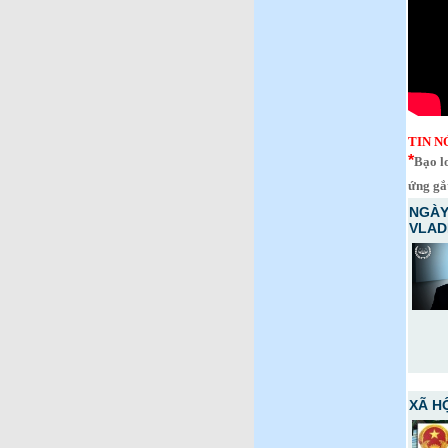
TIN N
*
Bạo l
ứng gắ
NGÀY
VLADI
XÃ HỘ