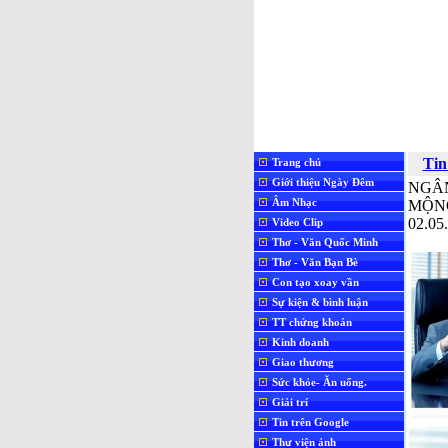
Tin
Trang chủ
Giới thiệu Ngày Đêm
NGÂN
Âm Nhạc
MỘN
02.05
Video Clip
Thơ - Văn Quốc Minh
Thơ - Văn Bạn Bè
Con tạo xoay vần
Sự kiện & bình luận
TT chứng khoán
Kinh doanh
Giao thương
Sức khỏe- Ăn uống.
Giải trí
Tin trên Google
Thư viện ảnh