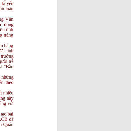
NGUYỄN
 là yếu
ĐĂNG
àn toàn
HUÂN
LÊN 6
ng Văn
TUỔI, VUI
ốc đóng
KHỎE,
ôn tính
NGOAN,
g tráng
HỌC GIỎI
!
ân hàng
ặt tính
VUI TẾT
 trưởng
DƯƠNG
ười trẻ
LỊCH
là “Bầu
2026,
CHÚC
ó những
MỪNG
ển theo
SINH
NHẬT MẸ
t nhiều
VỢ
àng này
NGUYỄN
úng với
THỊ HUỆ
1-1-1933,
tạo bài
THƯỢNG
 ACB đã
THỌ 93
an Quản
MÙA
XUÂN,