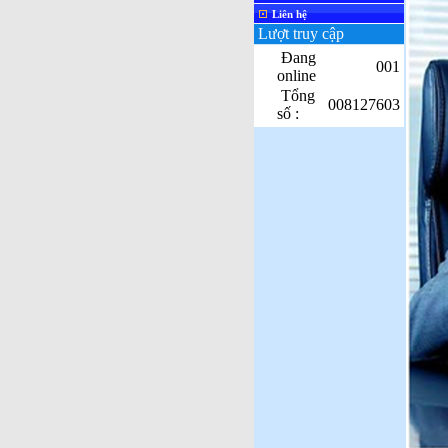
Liên hệ
Lượt truy cập
Đang
001
online
Tổng
008127603
số :