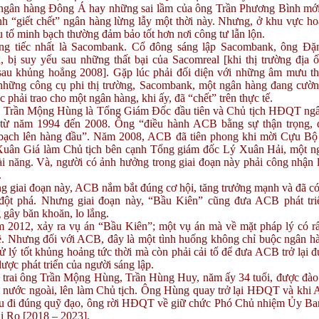
 ngân hàng Đông Á hay những sai lầm của ông Trần Phương Bình mới
nh “giết chết” ngân hàng lừng lẫy một thời này. Nhưng, ở khu vực ho
u tố minh bạch thường đảm bảo tốt hơn nơi công tư lẫn lộn.
tiếc nhất là Sacombank. Cổ đông sáng lập Sacombank, ông Đặ
, bị suy yếu sau những thất bại của Sacomreal [khi thị trường địa 
sau khủng hoẳng 2008]. Gặp lúc phải đối diện với những âm mưu th
những công cụ phi thị trường, Sacombank, một ngân hàng đang cườn
c phải trao cho một ngân hàng, khi ấy, đã “chết” trên thực tế.
rần Mộng Hùng là Tổng Giám Đốc đầu tiên và Chủ tịch HĐQT ng
ừ năm 1994 đến 2008. Ông “điều hành ACB bằng sự thận trọng, đ
bạch lên hàng đầu”. Năm 2008, ACB đã tiên phong khi mời Cựu Bộ
Xuân Giá làm Chủ tịch bên cạnh Tổng giám đốc Lý Xuân Hải, một ng
tài năng. Và, người có ảnh hưởng trong giai đoạn này phải công nhận 
.
 giai đoạn này, ACB nắm bắt đúng cơ hội, tăng trưởng mạnh và đã c
đột phá. Nhưng giai đoạn này, “Bầu Kiên” cũng đưa ACB phát tri
gây băn khoăn, lo lắng.
012, xảy ra vụ án “Bầu Kiên”; một vụ án mà về mặt pháp lý có rấ
ề. Nhưng đối với ACB, đây là một tình huống không chỉ buộc ngân h
ử lý tốt khủng hoảng tức thời mà còn phải cải tổ để đưa ACB trở lại đ
lược phát triển của người sáng lập.
rai ông Trần Mộng Hùng, Trần Hùng Huy, năm ấy 34 tuổi, được đào 
ừ nước ngoài, lên làm Chủ tịch. Ông Hùng quay trở lại HĐQT và khi
ầu đi đúng quỹ đạo, ông rời HĐQT về giữ chức Phó Chủ nhiệm Ủy B
i Ro [2018 – 2023].