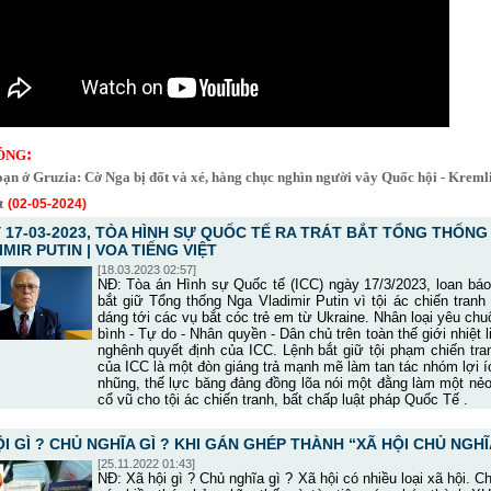
:
ÓNG
oạn ở Gruzia: Cờ Nga bị đốt và xé, hàng chục nghìn người vây Quốc hội - Kreml
t
(02-05-2024)
 17-03-2023, TÒA HÌNH SỰ QUỐC TẾ RA TRÁT BẮT TỔNG THỐNG
MIR PUTIN | VOA TIẾNG VIỆT
[18.03.2023 02:57]
NĐ: Tòa án Hình sự Quốc tế (ICC) ngày 17/3/2023, loan báo
bắt giữ Tổng thống Nga Vladimir Putin vì tội ác chiến tranh
dáng tới các vụ bắt cóc trẻ em từ Ukraine. Nhân loại yêu ch
bình - Tự do - Nhân quyền - Dân chủ trên toàn thế giới nhiệt l
nghênh quyết định của ICC. Lệnh bắt giữ tội phạm chiến tra
của ICC là một đòn giáng trả mạnh mẽ làm tan tác nhóm lợi 
nhũng, thế lực băng đảng đồng lõa nói một đằng làm một nẻ
cổ vũ cho tội ác chiến tranh, bất chấp luật pháp Quốc Tế .
I GÌ ? CHỦ NGHĨA GÌ ? KHI GÁN GHÉP THÀNH “XÃ HỘI CHỦ NGHĨ
[25.11.2022 01:43]
NĐ: Xã hội gì ? Chủ nghĩa gì ? Xã hội có nhiều loại xã hội. C