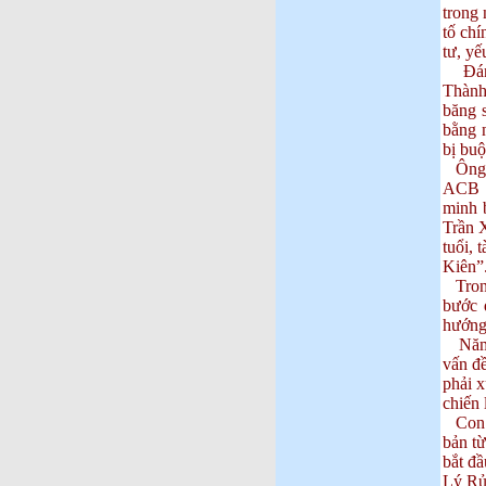
trong
tố chí
tư, yế
Đáng 
Thành
băng 
bằng 
bị buộ
Ông T
ACB t
minh 
Trần 
tuổi, 
Kiên”
Trong
bước 
hướng 
Năm 2
vấn đ
phải x
chiến 
Con t
bản t
bắt đ
Lý Rủ