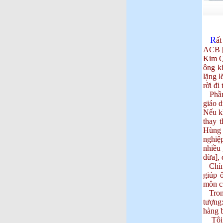
R
ất
ACB [
Kim Q
ông k
lặng l
rời đi
Phần 
giáo 
Nếu k
thay 
Hùng v
nghiệ
nhiều 
dừa], 
Chính 
giúp 
môn c
Trong
tượng
hàng b
Tôi k