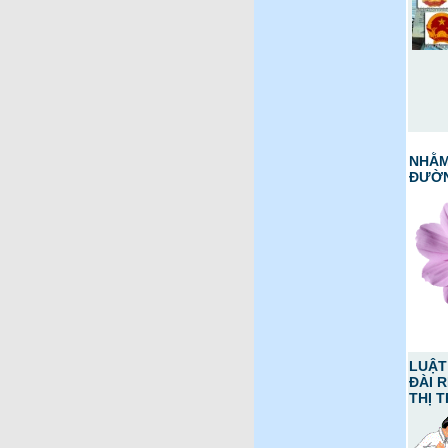
NHẰM
ĐƯỜN
LUẬT
ĐÀI R
THỊ 