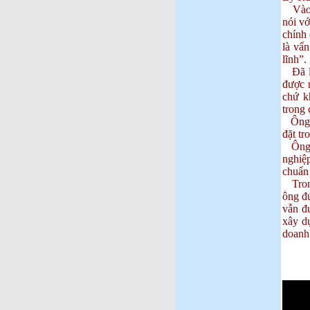
Vào n
nói vớ
chính
là vấn
lĩnh”.
Đã lâ
được n
chứ k
trong 
Ông T
đặt tr
Ông T
nghiệ
chuẩn 
Trong
ông đ
vẫn đư
xây d
doanh