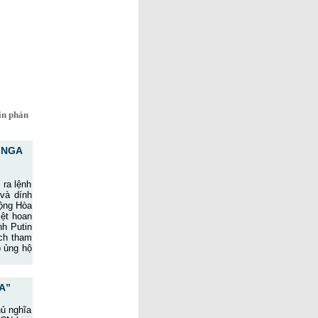
in phản
 NGA
 ra lệnh
 và dính
uộng Hòa
iệt hoan
nh Putin
ích tham
o ủng hộ
A”
hủ nghĩa