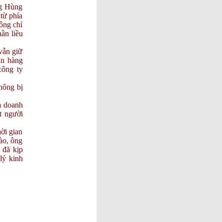
ng Hùng
LUÔN
từ phía
VUI
ông chỉ
KHỎE &
ần liều
NHIỀU
MAY
vẫn giữ
MẮN !
ân hàng
SỰ THẬT
công ty
THÔNG
TIN ZALO
hông bị
"ÉP"
NGƯỜI
à doanh
DÙNG VÀ
t người
"TỐI HẬU
THƯ" 45
ời gian
NGÀY ???
ào, ông
UKRAINE
 đã kịp
ĐỀ XUẤT
lý kinh
20 ĐIỂM
THEN
CHỐT
NHẰM
CHẤM
DỨT
XUNG