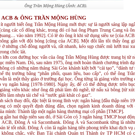
ACB & ÔNG TRẦN MỘNG HÙNG
 ít người biết ông Trần Mộng Hùng mới thực sự là người sáng lập ng
cùng các cổ đông khác, trong đó có hai ông Phạm Trung Cang và ôn
uang… vào năm 1992]. Có lẽ do ông ít khi sử dụng siêu xe [của ACB]
hông gắn với đội bóng [cũng của ACB]. Một đôi lần tôi thấy ông g
ẽ ở những chỗ đông người và, rất nhanh, kéo sụp chiếc mũ lưỡi trai xu
 trong chốc lát.
lớn con đường học vấn của ông Trần Mộng Hùng được trang bị từ n
dục miền Nam. Dù, sau năm 1975, ông mới hoàn thành chương trình đạ
hông có những năm tháng Sài Gòn khánh kiệt bởi “cải tạo”, “đánh tư 
thế thị trường bằng “phân phối, quan liêu, bao cấp”, có thể ông Tr
ẫn là một thầy giáo ở trường đại học. Ông từng là giảng viên trường 
p vụ ngân hàng [1978-1980]. Ngày ấy, để có thể đứng được trên bục
giảng viên khác như ông đã phải làm đủ nghề, từ nấu xà bông [từ xút
đến làm nhựa tái chế và “nước giải khát có gaz”.
sách thay đổi, đặc biệt là trong lĩnh vực ngân hàng [đầu thập niên 19
ông có một quyết định đúng đắn, chọn ngành kinh doanh đúng với
ủa mình: Thành lập một ngân hàng thương mại cổ phần [TMCP].
 gần hai thập niên sau đó, ở Sài Gòn có 3 ngân hàng TMCP hoạt động
: ACB, Đông Á và Sacombank. Đông Á và Sacombank từng là nhữ
án lẻ tốt nhất. Đông Á còn là ngân hàng tiên phong triển khai dịch v
hông chắc, việc Ban Tài chánh Quản trị Thành ủy TP HCM có c