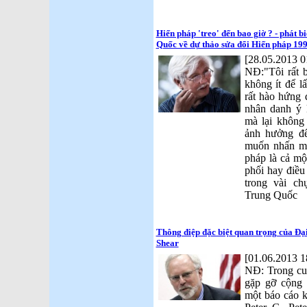
Hiến pháp 'treo' đến bao giờ ? - phát 
Quốc về dự thảo sửa đổi Hiến pháp 199
[28.05.2013 0
NĐ:"Tôi rất 
không ít để l
rất hào hứng 
nhân danh ý 
mà lại không 
ảnh hưởng đế
muốn nhấn mạ
pháp là cả một
phối hay điều
trong vài c
Trung Quốc
Thông điệp đặc biệt quan trọng của Đạ
Shear
[01.06.2013 1
NĐ: Trong cu
gặp gỡ cộng 
một báo cáo k