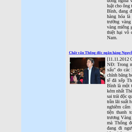
đồng nghĩa v
luật cho ôn
Bình, đang đ
hàng hóa là 
trường vàng
vàng miếng g
thiệt hại vô
Nam.
Chất vấn Thống đốc ngân hàng Nguyễ
[11.11.2012 
NĐ: Trong 
xấu" do các
chính băng h
tế đã xếp 
Bình là một 
kém nhất Thế
sai trái độc
trần lãi suất
nghiêm cấm
tiện thanh 
trương Vàng
mà Thống 
đang đi ngượ