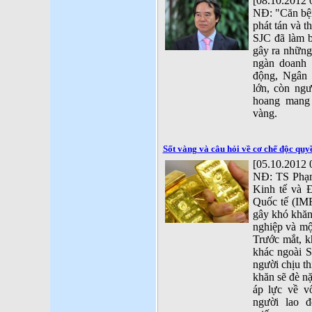
[08.10.2012 
NĐ: "Căn bệ
phát tán và 
SJC đã làm b
gây ra những
ngàn doanh 
động, Ngân 
lớn, còn ngư
hoang mang 
vàng.
Sốt vàng và câu hỏi về cơ chế độc quy
[05.10.2012 
NĐ: TS Phạm
Kinh tế và Đ
Quốc tế (IMF
gây khó khăn
nghiệp và mộ
Trước mắt, k
khác ngoài S
người chịu th
khăn sẽ đè nặ
áp lực về v
người lao 