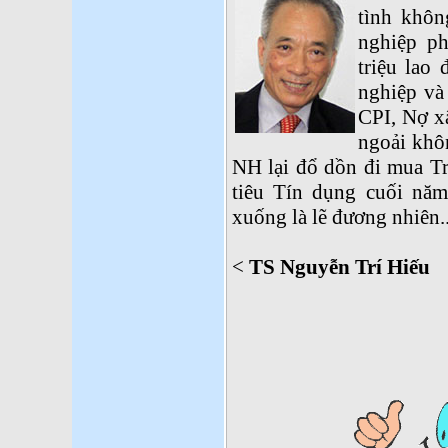
tình khôn
nghiệp p
triệu lao
nghiệp và
CPI, Nợ x
ngoải khôn
NH lại đổ dồn đi mua Tr
tiêu Tín dụng cuối nă
xuống là lẽ đương nhiên..
<
TS Nguyễn Trí Hiếu