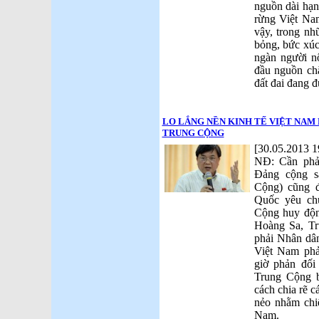
nguồn dài hạn
rừng Việt Nam
vậy, trong nh
bỏng, bức xúc
ngàn người n
đầu nguồn chặ
đất đai đang 
LO LẮNG NỀN KINH TẾ VIỆT NAM
TRUNG CỘNG
[30.05.2013 1
NĐ: Cần phải
Đảng cộng s
Cộng) cũng 
Quốc yêu ch
Cộng huy độn
Hoàng Sa, T
phải Nhân dâ
Việt Nam ph
giờ phản đố
Trung Cộng b
cách chia rẽ 
nẻo nhằm chi
Nam.