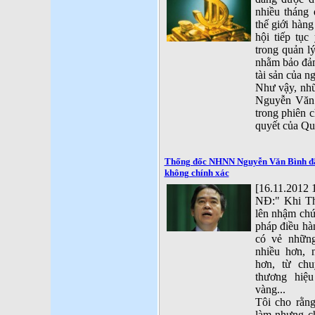
nhiều tháng 
thế giới hàn
hội tiếp tục
trong quản lý
nhằm bảo đảm
tài sản của n
Như vậy, nh
Nguyễn Văn 
trong phiên 
quyết của Qu
Thống đốc NHNN Nguyễn Văn Bình đã 
không chính xác
[16.11.2012 
NĐ:" Khi T
lên nhậm chứ
pháp điều hà
có vẻ những
nhiều hơn, 
hơn, từ chu
thương hiệ
vàng...
Tôi cho rằng
làm nhưng ch