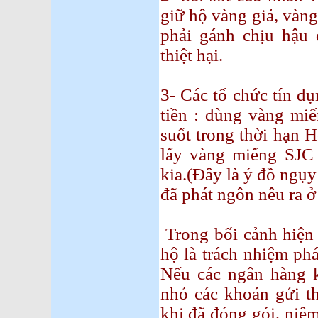
giữ hộ vàng giả, vàng
phải gánh chịu hậu 
thiệt hại.
3- Các tổ chức tín d
tiền : dùng vàng mi
suốt trong thời hạn H
lấy vàng miếng SJC 
kia.(Đây là ý đồ ngụ
đã phát ngôn nêu ra ở 
Trong bối cảnh hiện 
hộ là trách nhiệm phá
Nếu các ngân hàng 
nhỏ các khoản gửi th
khi đã đóng gói, niê