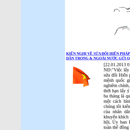
KIẾN NGHỊ VỀ SỬA ĐỔI HIẾN PHÁP
DÂN TRONG & NGOÀI NƯỚC GỬI Q
[22.01.2013 0
NĐ:"Việc lấy
sửa đổi Hiến 
mệnh quốc gi
nghiêm chỉnh, 
thời hạn lấy 
ba tháng là q
một cách hìn
chúng tôi kiến
của nhân dâ
khuyến khích 
hội, Ủy ban 
toàn thể đồng