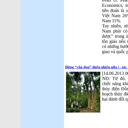
Peter G. Peter
Economics, 
tiên đoán là 
Việt Nam 26
Nam 11%.
Tuy nhiên, nh
Nam phải có
được” trong 
tôn giáo nếu
có những bước
giao và quốc 
Đừng “chà đạp” thiên nhiên nữa ! - tác
[14.06.2013 0
NĐ: Từ đó, 
chức năng khô
thủy điện Đồ
hoạch thủy đi
hại đánh đổi q