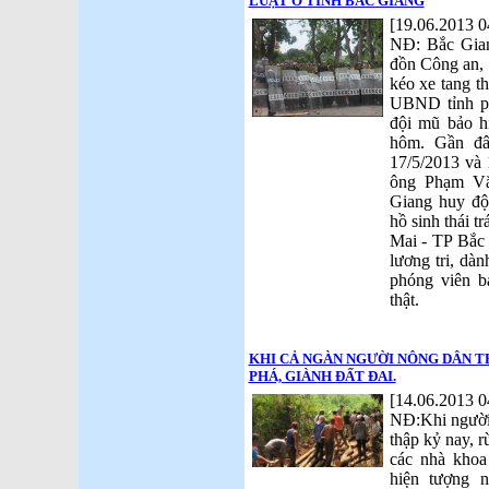
LUẬT Ở TỈNH BẮC GIANG
[19.06.2013 0
NĐ: Bắc Giang
đồn Công an, 
kéo xe tang t
UBND tỉnh ph
đội mũ bảo h
hôm. Gần đâ
17/5/2013 và 
ông Phạm Vă
Giang huy độ
hồ sinh thái t
Mai - TP Bắc 
lương tri, dà
phóng viên 
thật.
KHI CẢ NGÀN NGƯỜI NÔNG DÂN 
PHÁ, GIÀNH ĐẤT ĐAI.
[14.06.2013 0
NĐ:Khi người 
thập kỷ nay, 
các nhà khoa 
hiện tượng 