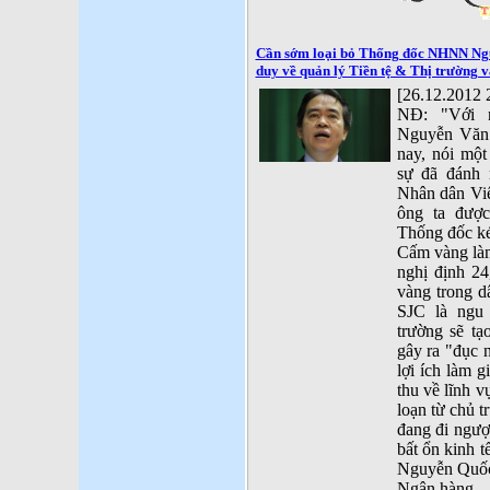
Cần sớm loại bỏ Thống đốc NHNN Ngu
duy về quản lý Tiền tệ & Thị trường v
[26.12.2012 
NĐ: "Với 
Nguyễn Văn
nay, nói một
sự đã đánh 
Nhân dân Việ
ông ta đượ
Thống đốc ké
Cấm vàng làm
nghị định 2
vàng trong d
SJC là ngu 
trường sẽ tạ
gây ra "đục 
lợi ích làm g
thu về lĩnh v
loạn từ chủ 
đang đi ngược
bất ổn kinh t
Nguyễn Quốc
Ngân hàng.