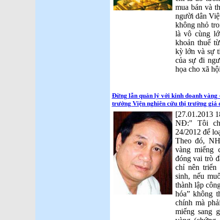
mua bán và th
người dân Việ
không nhỏ tro
là vô cùng lớ
khoản thuế từ
kỳ lớn và sự t
của sự đi ngư
họa cho xã hộ
Đừng lẫn quản lý với kinh doanh vàng
trưởng Viện nghiên cứu thị trường giá 
[27.01.2013 1
NĐ:" Tôi ch
24/2012 để loạ
Theo đó, NHN
vàng miếng
đóng vai trò 
chỉ nên triển
sinh, nếu mu
thành lập côn
hóa” không t
chính mà phả
miếng sang g