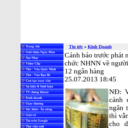
Tin tức
»
Kinh Doanh
Trang chủ
Giới thiệu Ngày Đêm
Cảnh báo trước phát 
Âm Nhạc
chức NHNN về người 
Video Clip
12 ngân hàng
Thơ - Văn Quốc Minh
Thơ - Văn Bạn Bè
25.07.2013 18:45
Con tạo xoay vần
Sự kiện & bình luận
NĐ: V
TT chứng khoán
cảnh 
Kinh doanh
Giao thương
ngăn 
Sức khỏe- Ăn uống.
thì vẫ
Giải trí
Tin trên Google
cho d
Thư viện ảnh