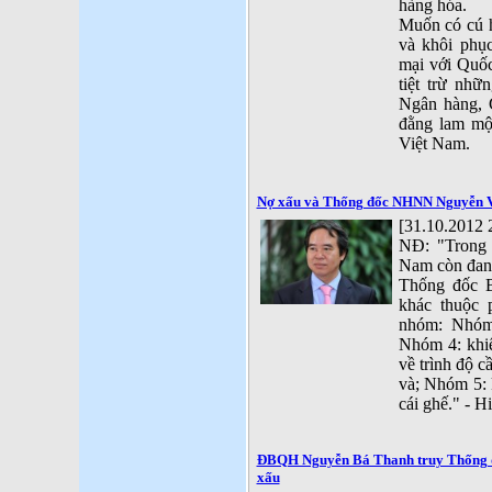
hàng hóa.
Muốn có cú h
và khôi phục
mại với Quốc
tiệt trừ nh
Ngân hàng, G
đằng lam mộ
Việt Nam.
Nợ xấu và Thống đốc NHNN Nguyễn V
[31.10.2012 
NĐ: "Trong 
Nam còn đang 
Thống đốc 
khác thuộc 
nhóm: Nhóm 
Nhóm 4: khiế
về trình độ 
và; Nhóm 5: 
cái ghế." - H
ĐBQH Nguyễn Bá Thanh truy Thống 
xấu