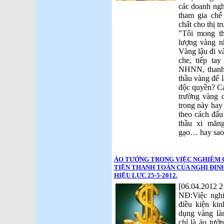
các doanh ngh
tham gia chế
chất cho thị 
"Tôi mong th
lượng vàng n
Vàng lậu đi v
che, tiếp ta
NHNN, thanh 
thầu vàng để l
độc quyền? Cá
trường vàng c
trong này hay
theo cách đấu
thầu xi mă
gạo… hay sao
ẢO TƯỞNG TRONG VIỆC NGHIÊM 
TIỆN THANH TOÁN CỦA NGHỊ ĐỊNH 2
HIỆU LỰC 25-5-2012.
[06.04.2012 2
NĐ:Việc ngh
điều kiện ki
dụng vàng là
chỉ là ảo tưở