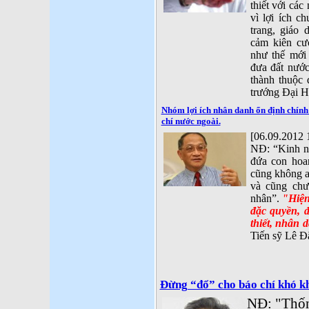
thiết với cá
vì lợi ích c
trang, giáo
cảm kiên cư
như thế mới
đưa đất nước
thành thuộc 
trướng Đại H
Nhóm lợi ích nhân danh ổn định chính 
chí nước ngoài.
[06.09.2012 
NĐ: “Kinh ng
đứa con hoa
cũng không a
và cũng chư
nhân”.
"Hiện
đặc quyền, đ
thiết, nhân 
Tiến sỹ Lê 
Đừng “đổ” cho báo chí khó k
NĐ: "Thố