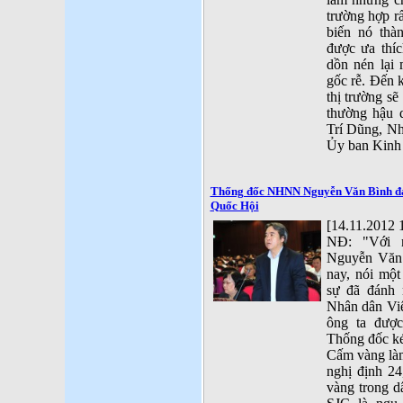
trường hợp r
biến nó thà
được ưa thíc
dồn nén lại 
gốc rễ. Đến 
thị trường sẽ
thường hậu 
Trí Dũng, Nh
Ủy ban Kinh 
Thống đốc NHNN Nguyễn Văn Bình đan
Quốc Hội
[14.11.2012 
NĐ: "Với 
Nguyễn Văn
nay, nói một
sự đã đánh 
Nhân dân Việ
ông ta đượ
Thống đốc ké
Cấm vàng làm
nghị định 2
vàng trong d