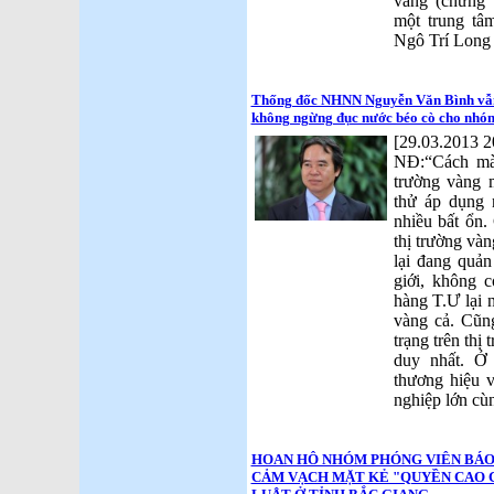
vàng (chứng 
một trung tâ
Ngô Trí Long
Thống đốc NHNN Nguyễn Văn Bình vẫn
không ngừng đục nước béo cò cho nhóm 
[29.03.2013 2
NĐ:“Cách mà
trường vàng 
thử áp dụng 
nhiều bất ổn
thị trường vàn
lại đang quản
giới, không 
hàng T.Ư lại 
vàng cả. Cũn
trạng trên thị
duy nhất. Ở
thương hiệu 
nghiệp lớn cùn
HOAN HÔ NHÓM PHÓNG VIÊN BÁO
CẢM VẠCH MẶT KẺ "QUYỀN CAO 