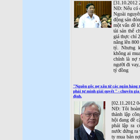
[31.10.2012 
NĐ: Nếu có đ
Ngoài nguyên
động sản đón
một vấn đề lớ
tài sản thế c
giá thực chỉ 
nâng lên 800
tỷ. Nhưng 
không ai mua
chính là nợ 
người đi vay
tỷ đồng
"Nguồn gốc nợ xấu từ các ngân hàng 
phải tự mình giải quyết " - chuyên gi
định.
[02.11.2012 0
NĐ: Tôi hoàn
thành lập cô
hội đang đề c
phải lập ra 
nước đứng ra 
ty mua bán nợ 