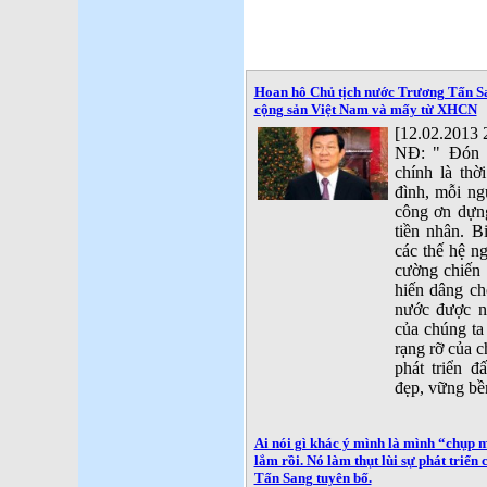
Hoan hô Chủ tịch nước Trương Tấn San
cộng sản Việt Nam và mấy từ XHCN
[12.02.2013 
NĐ: " Đón 
chính là thờ
đình, mỗi ng
công ơn dựn
tiền nhân. 
các thế hệ n
cường chiến 
hiến dâng ch
nước được n
của chúng ta
rạng rỡ của 
phát triển đ
đẹp, vững bề
Ai nói gì khác ý mình là mình “chụp mũ
lắm rồi. Nó làm thụt lùi sự phát triển
Tấn Sang tuyên bố.