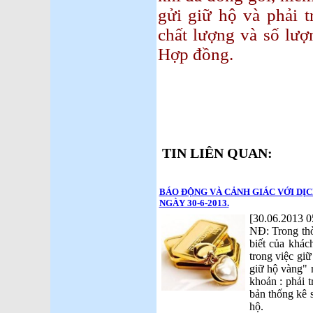
gửi giữ hộ và phải t
chất lượng và số lượ
Hợp đồng.
25-7
Nguyễn
TIN LIÊN QUAN:
BÁO ĐỘNG VÀ CẢNH GIÁC VỚI DỊC
NGÀY 30-6-2013.
[30.06.2013 0
NĐ: Trong thờ
biết của khác
trong việc gi
giữ hộ vàng" 
khoản : phải t
bản thống kê s
hộ.