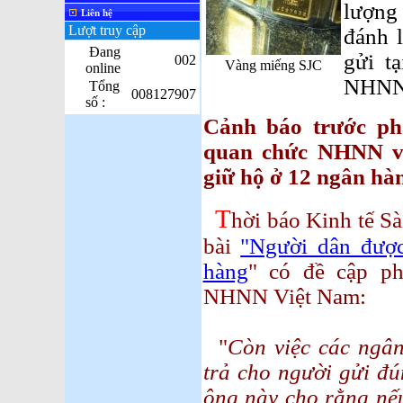
lượng
Liên hệ
Lượt truy cập
đánh 
Đang
gửi t
002
Vàng miếng SJC
online
NHNN 
Tổng
008127907
số :
Cảnh báo trước ph
quan chức NHNN về
giữ hộ ở 12 ngân hà
T
hời báo Kinh tế S
bài
"Người dân được
hàng
" có đề cập p
NHNN Việt Nam:
"
Còn việc các ngân
trả cho người gửi đú
ông này cho rằng nếu