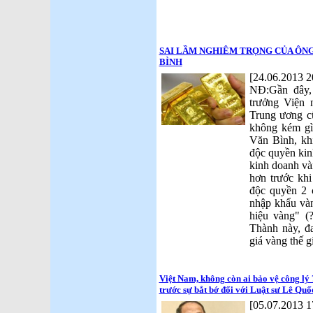
SAI LẦM NGHIÊM TRỌNG CỦA ÔN
BÌNH
[24.06.2013 2
NĐ:Gần đây,
trưởng Viện 
Trung ương c
không kém g
Văn Bình, kh
độc quyền ki
kinh doanh vàn
hơn trước kh
độc quyền 2 
nhập khẩu và
hiệu vàng" (
Thành này, đ
giá vàng thế gi
Việt Nam, không còn ai bảo vệ công ly
trước sự bắt bớ đối với Luật sư Lê Quố
[05.07.2013 1