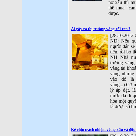
nợ xấu thì mu
thể mua “cam
được.
Ai gây ra thị trường vàng rối ren ?
[28.10.2012 
NĐ: Nếu quả
người dân sẽ
tiền, rồi bỏ 
NH Nhà nước
trường vàng
vàng tài kho
vàng nhưng 
vào đó là
vàng...).Cứ 
lý áp đặt, 
nước đã đi q
hóa một quy
là được sở h
Kẻ chịu trách nhiệm về nợ xấu và độ