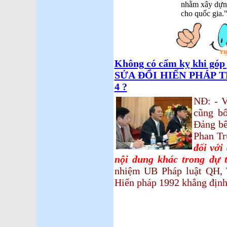
nhằm xây dựn
cho quốc gia.
Không có cấm kỵ khi góp 
SỬA ĐỔI HIẾN PHÁP T
4 ?
NĐ: - V
cũng bổ
Đảng bê
Phan T
đối với
nội dung khác trong dự 
nhiệm UB Pháp luật QH, T
Hiến pháp 1992 khẳng định 