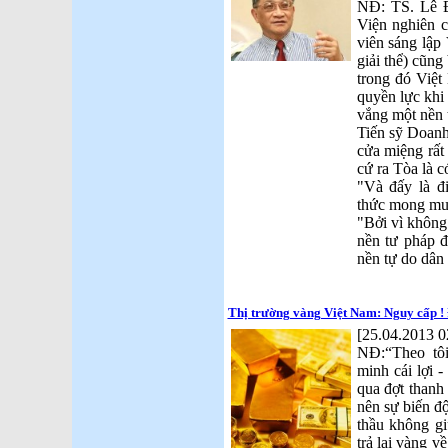
NĐ: TS. Lê 
Viện nghiên c
viên sáng lập 
giải thể) cũn
trong đó Việt
quyền lực khi 
vắng một nền 
Tiến sỹ Doanh
cửa miệng rất đ
cứ ra Tòa là co
"Và đấy là đ
thức mong muố
"Bởi vì không
nền tư pháp đô
nền tự do dân
Thị trường vàng Việt Nam: Nguy cấp ! 
[25.04.2013 0
NĐ:“Theo tôi
minh cái lợi 
qua đợt thanh
nên sự biến đ
thầu không gi
trả lại vàng v