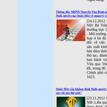
Thống đốc NHNN Nguyễn Văn Bình ngụy
Nghị quyết của Quốc Hội về quản lý 
[24.12.2012 
NĐ: Bà Trần
thường trực
- Môi trường 
họp 4 bà đã
đốc về việc
sản xuất ki
bảo đảm tính 
thủ tục, đán
ban hành vă
Vừa qua Thố
lời, trong đó
Chính phủ m
1623.
Quốc Hội vẫn khẳng định Nghị quyết:
sát với giá thế giới"
[23.11.2012 
NĐ: Liên quan
đang được d