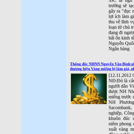
SJC là ngu 
trường sẽ tạ
gây ra "đục 
lợi ích làm g
thu về lĩnh v
loạn từ chủ 
đang đi ngược
bất ổn kinh t
Nguyễn Quốc
Ngân hàng
Thống đốc NHNN Nguyễn Văn Bình phải
thương hiệu Vàng miếng bị làm giả, nh
[12.11.2012 
NĐ:Đó là cẩu
người dân Vi
được NH Nhà
miếng trước
NH Phương
Sacombank
nghiệp, Công
khuôn đúc
niêm phong 
xuất vàng m