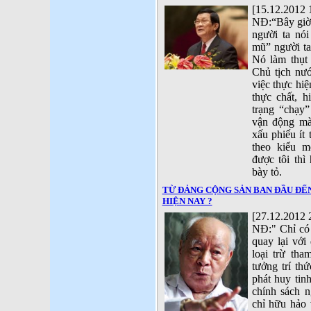
[15.12.2012 
NĐ:“Bây giờ
người ta nó
mũ” người ta,
Nó làm thụt 
Chủ tịch nướ
việc thực hiệ
thực chất, h
trạng “chạy
vận động mà
xấu phiếu ít 
theo kiểu m
được tôi thì
bày tỏ.
TỪ ĐẢNG CỘNG SẢN BAN ĐẦU ĐẾ
HIỆN NAY ?
[27.12.2012 
NĐ:" Chỉ có
quay lại với
loại trừ tha
tưởng trí th
phát huy tin
chính sách n
chỉ hữu hảo