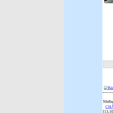
Những
CHÀ
[13.1