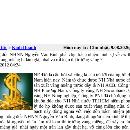
 tức
»
Kinh Doanh
Hôm nay là :
Chủ nhật, 9.08.2026
 đốc NHNN Nguyễn Văn Bình phải chịu trách nhiệm hình sự về các 
àng miếng bị làm giả, nhái và rối loạn thị trường vàng ?
.2012 04:34
NĐ:Đó là cẩu hỏi và cũng là câu trả lời của người d
Nam hiện nay. Năm tổ chức được NH Nhà nước c
sản xuất vàng miếng trước đây là NH ACB, Công 
NH Phương Nam, Công ty vàng NH Sacombank, C
vàng NH Nông nghiệp, Công ty PNJ đã chủ động b
khuôn đúc cho NH Nhà nước TP.HCM niêm phon
lý do họ không được sản xuất vàng miếng nữa. 
bạch này đồng nghĩa với việc dồn trách nhiệm ph
ng thống đốc NHNN Nguyễn Văn Bình, đang đi ngược nền kinh tế thị
óa là nguyên nhân làm rối loạn thị trường vàng miếng, để xảy ra tìn
iếng giả, nhái ngày một tràn lan gây thiệt hại vô cùng lớn cho nền 