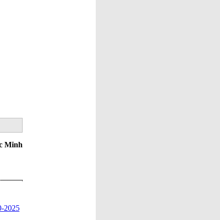
01, CHÁU
NỘI
NGUYỄN
ĐĂNG
HUÂN
LÊN 6
TUỔI, VUI
KHỎE,
NGOAN,
HỌC GIỎI
!
VUI TẾT
DƯƠNG
LỊCH
2026,
CHÚC
c Minh
MỪNG
SINH
NHẬT MẸ
VỢ
NGUYỄN
THỊ HUỆ
1-1-1933,
-2025
THƯỢNG