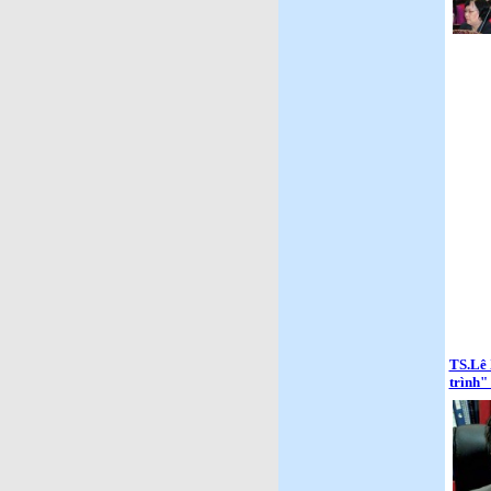
TS.Lê 
trình"