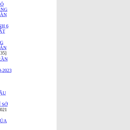
THỌ 93
BỎ
MÙA
ẾNG
XUÂN,
RÀN
LUÔN
VUI
NH 6
KHỎE &
ẤT
NHIỀU
MAY
NG
MẮN !
BÁN
SỰ THẬT
:35]
THÔNG
RẦN
TIN ZALO
"ÉP"
-2023
NGƯỜI
DÙNG VÀ
"TỐI HẬU
THƯ" 45
NGÀY ???
HẬU
UKRAINE
 SỞ
ĐỀ XUẤT
2021
20 ĐIỂM
THEN
CHỐT
CỦA
NHẰM