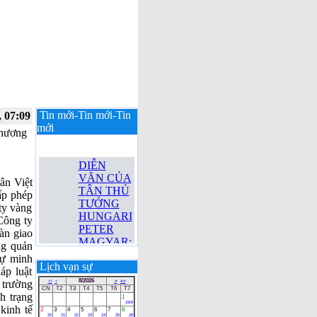
Tin mới-Tin mới-Tin
, 07:09
mới
thương
DIỄN
VĂN CỦA
ân Việt
TÂN THỦ
ấp phép
TƯỚNG
ty vàng
HUNGARI
ông ty
PETER
àn giao
MAGYAR:
g quản
QUYỀN
Sự minh
LỰC
Lịch vạn sự
áp luật
THUỘC
8/2026
 trường
<<
<
>
>>
VỀ NHÂN
CN
T2
T3
T4
T5
T6
T7
h trạng
DÂN
1
19/6
kinh tế
KHÔNG
2
3
4
5
6
7
8
20
21
22
23
24
25
26