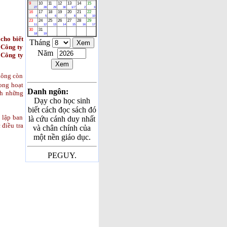
CẦN
9
10
11
12
13
14
15
27
28
29
30
1/7
2
3
PHẢI SỢ
16
17
18
19
20
21
22
4
5
6
7
8
9
10
23
24
25
26
27
28
29
HÃI
11
12
13
14
15
16
17
30
31
18
19
cho biết
VĂN HÓA
Tháng
 Công ty
GIA ĐÌNH
Năm
 Công ty
???
ĐÚNG 3
hông còn
NGÀY
ong hoạt
Danh ngôn:
nh những
NỮA,
Dạy cho học sinh
VIỆT
biết cách đọc sách đó
NAM
 lập ban
là cứu cánh duy nhất
ĐÓN MỘT
 điều tra
và chân chính của
SỰ KIỆN
một nền giáo dục.
CỰC KỲ
QUAN
PEGUY.
TRỌNG
CHÚC
MỪNG
SINH
NHẬT
NGUYỄN
THẢO
HIỀN