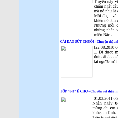
Truyện này v
chấm ngắt câu
mà nó như là 
Mỗi đoạn văn 
khiến nó làm 
Nhưng mỗi đ
những nhân vậ
miền Bắc .
CÁI DAO SỨT CHUÔI - Chuyện thật nh
[22.08.2010 0
... Đi được m
đưa cái dao sứ
lại ngước mắt 
TỐP "8-3" Ế CHỢ - Chuyện vui thật m
[01.03.2011 05
Nhân ngày 8-
mừng chị em g
khỏe, an lành.
Trân trọng giới