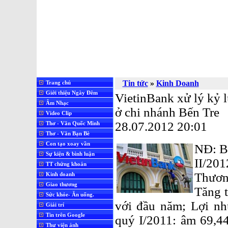
Tin tức
»
Kinh Doanh
Trang chủ
Giới thiệu Ngày Đêm
VietinBank xử lý kỷ l
Âm Nhạc
ở chi nhánh Bến Tre
Video Clip
28.07.2012 20:01
Thơ - Văn Quốc Minh
Thơ - Văn Bạn Bè
Con tạo xoay vần
NĐ: B
Sự kiện & bình luận
II/20
TT chứng khoán
Thươn
Kinh doanh
Giao thương
Tăng 
Sức khỏe- Ăn uống.
với đầu năm; Lợi nh
Giải trí
Tin trên Google
quý I/2011: âm 69,4
Thư viện ảnh