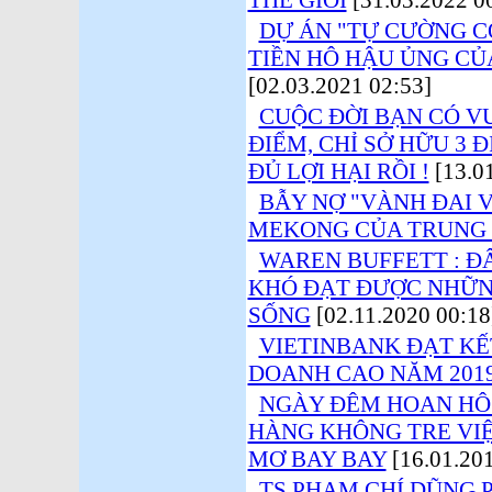
THẾ GIỚI
[31.03.2022 0
DỰ ÁN "TỰ CƯỜNG C
TIỀN HÔ HẬU ỦNG CỦ
[02.03.2021 02:53]
CUỘC ĐỜI BẠN CÓ V
ĐIỂM, CHỈ SỞ HỮU 3 
ĐỦ LỢI HẠI RỒI !
[13.01
BẪY NỢ "VÀNH ĐAI 
MEKONG CỦA TRUNG
WAREN BUFFETT : Đ
KHÓ ĐẠT ĐƯỢC NHỮN
SỐNG
[02.11.2020 00:18
VIETINBANK ĐẠT KẾ
DOANH CAO NĂM 201
NGÀY ĐÊM HOAN HÔ
HÀNG KHÔNG TRE VIỆ
MƠ BAY BAY
[16.01.201
TS.PHẠM CHÍ DŨNG 