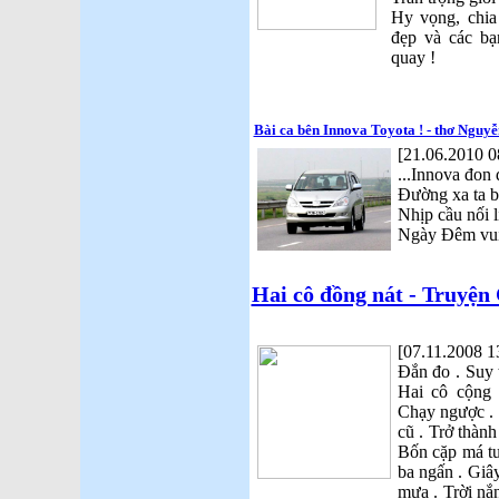
Hy vọng, chia
đẹp và các bạ
quay !
Bài ca bên Innova Toyota ! - thơ Nguy
[21.06.2010 0
...Innova đon 
Đường xa ta 
Nhịp cầu nối l
Ngày Đêm vui
Hai cô đồng nát - Truyện
[07.11.2008 1
Đắn đo . Suy 
Hai cô cộng 
Chạy ngược .
cũ . Trở thành
Bốn cặp má tư
ba ngấn . Giâ
mưa . Trời nắ