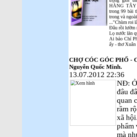
trọng giới 
HÀNG TÂY HÀ
trong 99 bài t
trong và ngoà
..."Chùm roi l
Đâu rồi lườm 
Lọ nước lăn qu
Ai bảo Chí P
ấy - thơ Xuân
CHỢ CÓC GÓC PHỐ - Chu
Nguyễn Quốc Minh.
13.07.2012 22:36
NĐ: Ở
đâu đâ
quan c
rầm rộ
xã hội
phẩm v
mà nh