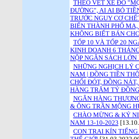
THEO VẾT XE ĐỔ "M
ĐƯỜNG", AI AI BỎ TI
TRƯỚC NGUY CƠ CHẾ
BIẾN THÀNH PHỐ MA,
KHÔNG BIẾT BÁN CHO 
TỐP 10 VÀ TỐP 20 
KINH DOANH 6 THÁNG
NỘP NGÂN SÁCH LỚN
NHỮNG NGHỊCH LÝ C
NAM | ĐỒNG TIỀN THÔ
CHỔI ĐÓT, ĐỒNG NÁT,
HÀNG TRĂM TỶ ĐỒNG 
NGÂN HÀNG THƯƠNG 
& ÔNG TRẦN MỘNG 
CHÀO MỪNG & KỶ N
NAM 13-10-2023
[13.10
CON TRAI KÍN TIẾNG