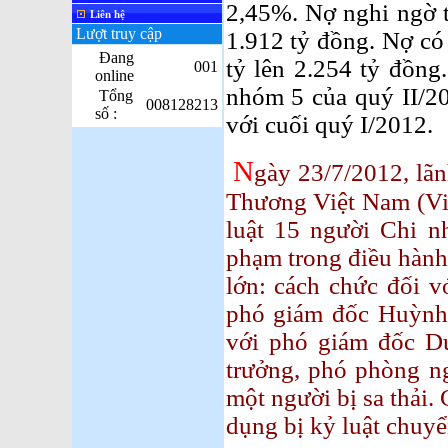
2,45%. Nợ nghi ngờ t
Liên hệ
Lượt truy cập
1.912 tỷ đồng. Nợ có
Đang
tỷ lên 2.254 tỷ đồng
001
online
nhóm 5 của quý II/20
Tổng
008128213
số :
với cuối quý I/2012.
N
gày 23/7/2012, l
Thương Việt Nam (Vie
luật 15 người Chi n
phạm trong điều hành
lớn: cách chức đối 
phó giám đốc Huỳnh 
với phó giám đốc D
trưởng, phó phòng ng
một người bị sa thải. 
dụng bị kỷ luật chuyể