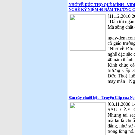
NHỚ VỀ ĐỨC THỌ QUÊ MÌNH - VID
NGHỆ KỶ NIỆM 40 NĂM TRƯỜNG C
[11.12.2010 2
"Dân tôi ngàn
Mà sống chắt c
ngay-dem.com,
cô giáo trườn
"Nhớ về Đức 
nghệ đặc sắc 
40 năm thành 
Kính chúc các
trường Cấp 
Đức Thọ) luô
may mắn - Ng
Sáu cây chuối hột - Truyện Clip của N
[03.11.2008 1
SÁU CÂY CH
Nhưng tại sa
mà lại là chu
đắng, như sự
trong lòng nó.