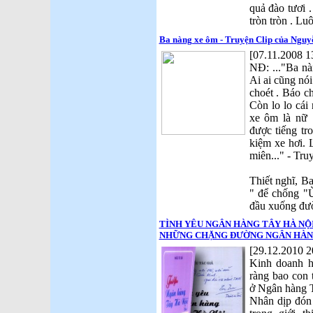
quả đào tươi 
tròn tròn . Luô
Ba nàng xe ôm - Truyện Clip của Ngu
[07.11.2008 1
NĐ: ..."Ba n
Ai ai cũng nói
choét . Báo ch
Còn lo lo cái
xe ôm là nữ 
được tiếng tro
kiệm xe hơi. L
miên..." - Tru
Thiết nghĩ, Ba
" để chống "
đầu xuống đườ
TÌNH YÊU NGÂN HÀNG TÂY HÀ NỘI 
NHỮNG CHẶNG ĐƯỜNG NGÂN HÀNG
[29.12.2010 2
Kinh doanh h
ràng bao con
ở Ngân hàng 
Nhân dịp đón