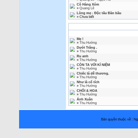
Cô Hàng Xóm
»
Quang Lê
Lòng mẹ - Độc tấu Đàn bầu
» Chưa biết
C
Mẹ !
»
Thu Hường
Dưới Trăng .
»
Thu Hường
Ru anh
»
Thu Hường
CÒN TA VỚI KỈ NIỆM
»
Thu Hường
Chiếc lá dễ thương.
»
Thu Hường
Như là cổ tích
»
Thu Hường
CHỔI & HOA
»
Thu Hường
Ánh Xuân
»
Thu Hường
Bản quyền thuộc về : 