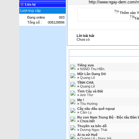
Liên hệ
Lượt truy cập
Thêm vào Y
Đang online
003
Tả
Tổng số :
008128896
Lời bài hát
Chưa có
Tiếng xưa
»
NSND Thu Hiền.
Một Lần Dang Dở
»
Quang Lê
TÌNH CHA
»
Quang Lê
Tình Cây và Đất
»
Anh Thơ
Mẹ !
»
Thu Hường
Cây sầu đâu quê ngoại
»
Cẩm Ly
Ru con Nam Trung Bộ - Độc tấu Đàn 
» Chưa biết
Thuyền xa bến đỗ
»
Dương Ngọc Thái
Ai ra xứ Huế
»
Quang Lê - Ngọc Hà