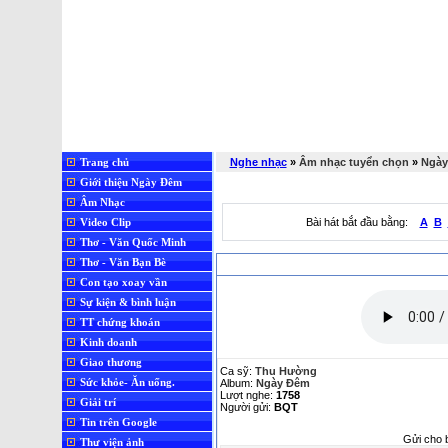
Trang chủ
Nghe nhạc
»
Âm nhạc tuyển chọn
»
Ngày
Giới thiệu Ngày Đêm
Âm Nhạc
Video Clip
Bài hát bắt đầu bằng:
A
B
Thơ - Văn Quốc Minh
Thơ - Văn Bạn Bè
Con tạo xoay vần
Sự kiện & bình luận
TT chứng khoán
Kinh doanh
Giao thương
Ca sỹ:
Thu Hường
Sức khỏe- Ăn uống.
Album:
Ngày Đêm
Lượt nghe:
1758
Giải trí
Người gửi
:
BQT
Tin trên Google
Gửi cho 
Thư viện ảnh