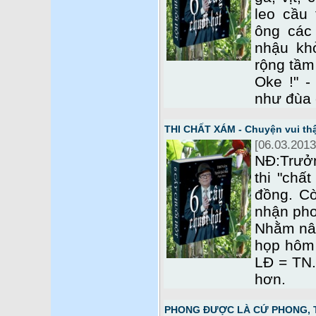
leo cầu
ông các
nhậu kh
rộng tầm
Oke !" -
như đùa
THI CHẤT XÁM - Chuyện vui th
[06.03.2013
NĐ:Trưởn
thi "chấ
đồng. C
nhận pho
Nhằm nân
họp hôm 
LĐ = TN.
hơn.
PHONG ĐƯỢC LÀ CỨ PHONG, 