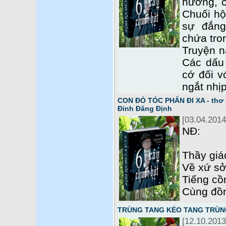
hương, c
Chuối hộ
sự đắn
chứa tro
Truyện n
Các dấu
cớ đối v
ngắt nhị
CON ĐÒ TÓC PHẤN ĐI XA - thơ 
Đinh Đăng Định
[03.04.2014
NĐ:
Thầy giá
Về xứ sở
Tiếng cồ
Cùng đồ
TRÙNG TANG KÉO TANG TRÙNG 
[12.10.2013