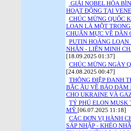
GIẢI NOBEL HÒA BÌ
HOẠT ĐỘNG TẠI VEN
CHÚC MỪNG QUỐC KH
LOAN LÀ MỘT TRONG
CHUẨN MỰC VỀ DÂN 
PUTIN HOẢNG LOẠN 
NHÂN - LIÊN MINH CH
[18.09.2025 01:37]
CHÚC MỪNG NGÀY QU
[24.08.2025 00:47]
THÔNG ĐIỆP ĐANH T
BẮC ÂU VỀ BẢO ĐẢM 
CHO UKRAINE VÀ GA
TỶ PHÚ ELON MUSK 
MỸ
[06.07.2025 11:18]
CÁC ĐƠN VỊ HÀNH CH
SÁP NHẬP - KHÉO NH