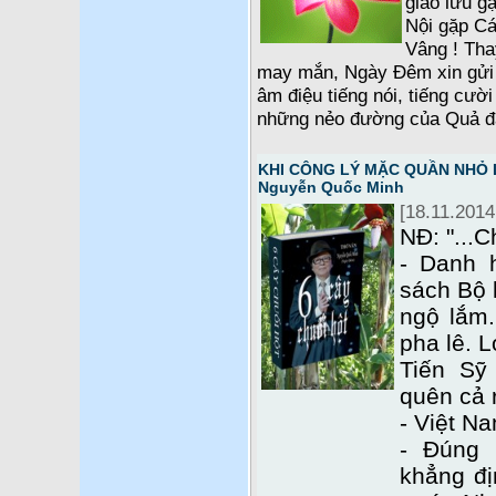
giao lưu g
Nội gặp C
Vâng ! Tha
may mắn, Ngày Đêm xin gửi 
âm điệu tiếng nói, tiếng cười
những nẻo đường của Quả đấ
KHI CÔNG LÝ MẶC QUẦN NHỎ LÊ
Nguyễn Quốc Minh
[18.11.2014
NĐ: "...C
- Danh 
sách Bộ 
ngộ lắm.
pha lê. L
Tiến Sỹ
quên cả r
- Việt Na
- Đúng 
khẳng đị