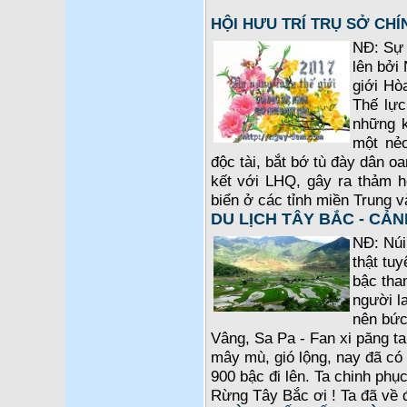
HỘI HƯU TRÍ TRỤ SỞ CH
NĐ: Sự 
lên bởi 
giới Hò
Thế lực
những k
một nẻ
độc tài, bắt bớ tù đày dân o
kết với LHQ, gây ra thảm 
biển ở các tỉnh miền Trung 
DU LỊCH TÂY BẮC - CẢN
NĐ: Núi
thật tuy
bậc tha
người l
nên bức 
Vâng, Sa Pa - Fan xi păng t
mây mù, gió lộng, nay đã có 
900 bậc đi lên. Ta chinh phụ
Rừng Tây Bắc ơi ! Ta đã về 