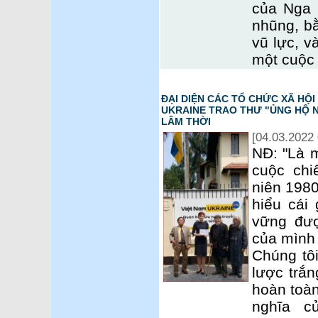
của Nga 
nhũng, bằ
vũ lực, v
một cuộc 
ĐẠI DIỆN CÁC TỔ CHỨC XÃ HỘI
UKRAINE TRAO THƯ "ỦNG HỘ N
LÂM THỜI
[04.03.2022 
NĐ: "Là m
cuộc chi
niên 1980
hiểu cái 
vững đư
của mình 
Chúng tôi
lược trắn
hoàn toàn
nghĩa c