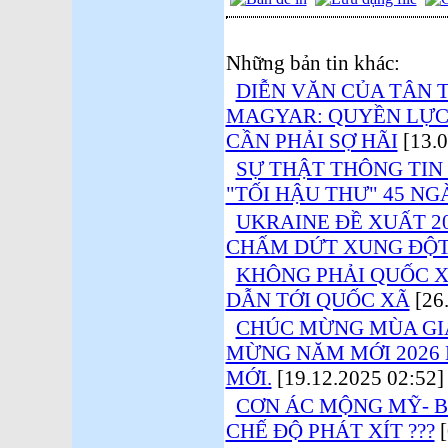
Những bản tin khác:
DIỄN VĂN CỦA TÂN 
MAGYAR: QUYỀN LỰC
CẦN PHẢI SỢ HÃI
[13.0
SỰ THẬT THÔNG TIN
"TỐI HẬU THƯ" 45 NGÀ
UKRAINE ĐỀ XUẤT 2
CHẤM DỨT XUNG ĐỘT
KHÔNG PHẢI QUỐC X
DẪN TỚI QUỐC XÃ
[26.
CHÚC MỪNG MÙA GIÁN
MỪNG NĂM MỚI 2026 
MỚI.
[19.12.2025 02:52]
CƠN ÁC MỘNG MỸ- B
CHẾ ĐỘ PHÁT XÍT ???
[