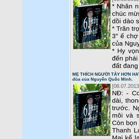
* Nhân n
chúc mừn
dồi dào 
* Trân tr
3" ế chợ
của Ngu
* Hy vọn
đến phái
đất đang
MẸ THÍCH NGƯỜI TÂY HƠN HAY 
đùa của Nguyễn Quốc Minh.
[08.07.2013
NĐ: - C
dài, tho
trước. N
môi và 
Còn bọn 
Thanh L
Mai kể l