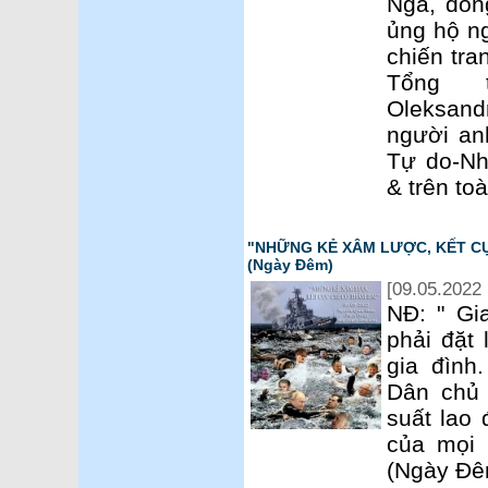
Nga, đồng
ủng hộ ng
chiến tra
Tổng t
Oleksand
người an
Tự do-Nh
& trên toà
"NHỮNG KẺ XÂM LƯỢC, KẾT CỤC
(Ngày Đêm)
[09.05.2022 
NĐ: " Gi
phải đặt 
gia đình
Dân chủ 
suất lao
của mọi 
(Ngày Đê