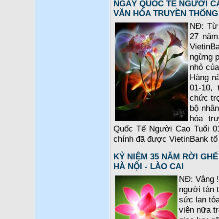
NGÀY QUỐC TẾ NGƯỜI CA
VĂN HÓA TRUYỀN THỐNG
NĐ: Từ 
27 năm.
VietinB
ngừng p
nhỏ của
Hàng nă
01-10, 
chức tr
bộ nhân
hóa tr
Quốc Tế Người Cao Tuổi 01-
chính đã được VietinBank tổ 
KỶ NIỆM 35 NĂM RỜI GHẾ
HÀ NỘI - LÀO CAI
NĐ: Vâng 
người tán
sức lan tỏ
viên nữa t