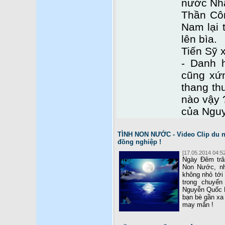
nước Nhâ
Thần Côn
Nam lại 
lên bìa.
Tiến Sỹ 
- Danh 
cũng xứ
thang th
nào vậy 
của Ngu
TÌNH NON NƯỚC - Video Clip du n
đồng nghiệp !
[17.05.2014 04:52
Ngày Đêm trân
Non Nước, nh
không nhỏ tới
trong chuyến
Nguyễn Quốc M
bạn bè gần xa 
may mắn !