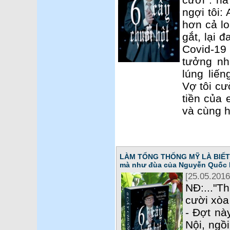
ngợi tôi:
hơn cả lo
gắt, lại 
Covid-19
tưởng nh
lúng liến
Vợ tôi cư
tiền của 
và cùng h
LÀM TỔNG THỐNG MỸ LÀ BIẾT T
mà như đùa của Nguyễn Quốc 
[25.05.2016
NĐ:..."T
cười xòa 
- Đợt nà
Nội, ngồ