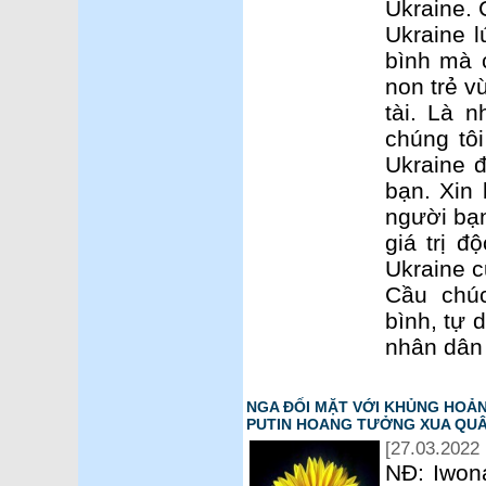
Ukraine. 
Ukraine l
bình mà 
non trẻ v
tài. Là 
chúng tô
Ukraine 
bạn. Xin 
người bạ
giá trị 
Ukraine c
Cầu chú
bình, tự 
nhân dân 
NGA ĐỐI MẶT VỚI KHỦNG HOẢN
PUTIN HOANG TƯỞNG XUA QUÂ
[27.03.2022 
NĐ: Iwona