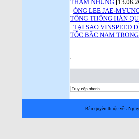
THAM NHŨNG
[13.06.2
ÔNG LEE JAE-MYUNG
TỔNG THỐNG HÀN Q
TẠI SAO VINSPEED 
TỐC BẮC NAM TRONG 
Bản quyền thuộc về : Ng