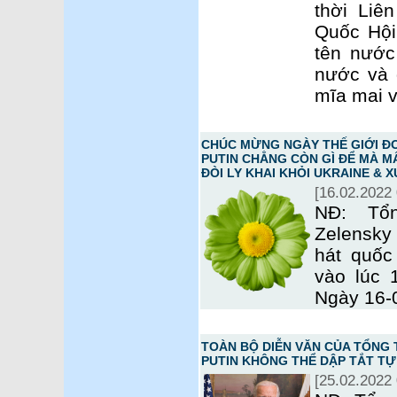
thời Liê
Quốc Hội
tên nước
nước và 
mĩa mai v
CHÚC MỪNG NGÀY THẾ GIỚI ĐO
PUTIN CHẲNG CÒN GÌ ĐỂ MÀ M
ĐÒI LY KHAI KHỎI UKRAINE &
[16.02.2022 
NĐ: Tổn
Zelensky
hát quốc
vào lúc 
Ngày 16-0
TOÀN BỘ DIỄN VĂN CỦA TỔNG 
PUTIN KHÔNG THỂ DẬP TẮT TỰ
[25.02.2022 