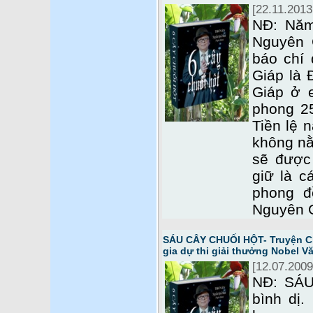
[22.11.2013
NĐ: Năm
Nguyên G
báo chí
Giáp là 
Giáp ở 
phong 2
Tiền lệ 
không nằ
sẽ được
giữ là c
phong đ
Nguyên G
SÁU CÂY CHUỐI HỘT- Truyện Cl
gia dự thi giải thưởng Nobel Vă
[12.07.2009
NĐ: SÁU
bình dị.