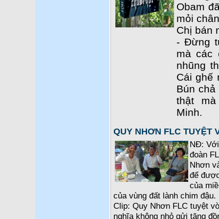
Obam đã 
mỏi chân
Chị bán 
- Đừng t
mà các 
nhũng th
Cái ghế 
Bún chả c
thật m
Minh.
QUY NHƠN FLC TUYỆT 
NĐ: Với
đoàn FL
Nhơn và
để được
của miề
của vùng đất lành chim đậu. 
Clip: Quy Nhơn FLC tuyệt vờ
nghĩa không nhỏ gửi tặng đồ