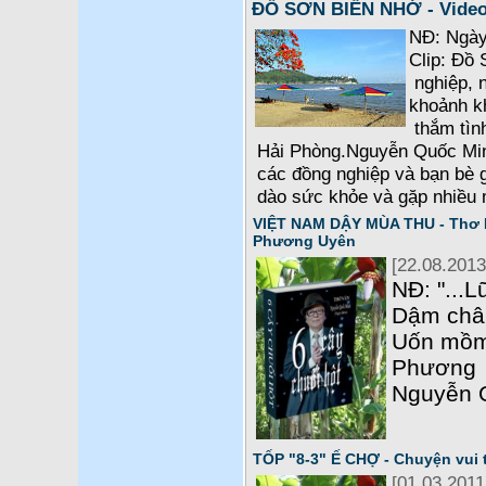
ĐỒ SƠN BIỂN NHỚ - Video 
NĐ: Ngày 
Clip: Đồ 
nghiệp, n
khoảnh k
thắm tìn
Hải Phòng.Nguyễn Quốc Min
các đồng nghiệp và bạn bè g
dào sức khỏe và gặp nhiều 
VIỆT NAM DẬY MÙA THU - Thơ 
Phương Uyên
[22.08.2013
NĐ: "...
Dậm chân
Uốn mồm
Phương 
Nguyễn 
TỐP "8-3" Ế CHỢ - Chuyện vui
[01.03.2011