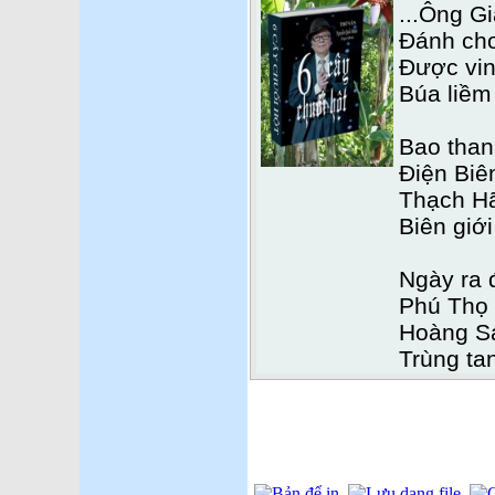
...Ông Gi
Đánh cho
Được vin
Búa liềm
Bao than
Điện Biê
Thạch H
Biên giới
Ngày ra 
Phú Thọ
Hoàng Sa
Trùng ta