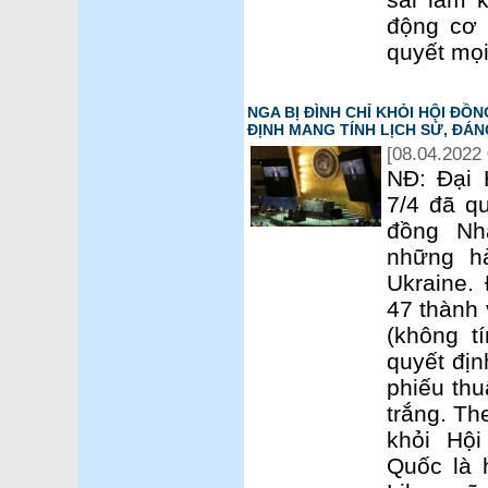
động cơ 
quyết mọ
NGA BỊ ĐÌNH CHỈ KHỎI HỘI ĐỒ
ĐỊNH MANG TÍNH LỊCH SỬ, ĐÁ
[08.04.2022 
NĐ: Đại 
7/4 đã qu
đồng Nh
những h
Ukraine.
47 thành 
(không tí
quyết đị
phiếu thu
trắng. Th
khỏi Hộ
Quốc là 