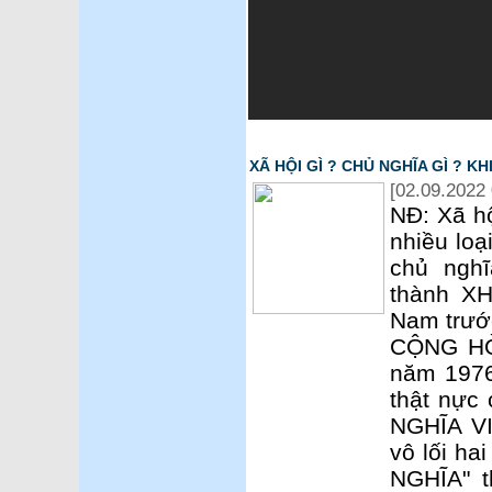
XÃ HỘI GÌ ? CHỦ NGHĨA GÌ ? K
[02.09.2022 
NĐ: Xã hộ
nhiều loạ
chủ nghĩ
thành X
Nam trướ
CỘNG HÒ
năm 1976
thật nực
NGHĨA VI
vô lối ha
NGHĨA" 