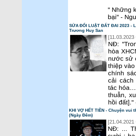
" Những k
bại" - N
SỬA ĐỔI LUẬT ĐẤT ĐAI 2023 - 
Trương Huy San
[11.03.2023 
NĐ: "Tro
hòa XHCN
nước sử 
thiệp vào
chính sá
cải cách
tác hóa…]
thuẫn, x
hồi đất].
KHI VỢ HẾT TIỀN - Chuyện vui 
(Ngày Đêm)
[21.04.2021 
NĐ: ... T
cười : ha