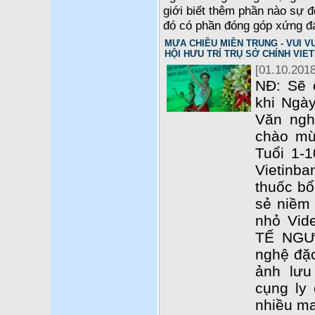
giới biết thêm phần nào sự 
đó có phần đóng góp xứng đ
MƯA CHIỀU MIỀN TRUNG - VUI VU
HỘI HƯU TRÍ TRỤ SỞ CHÍNH VIE
[01.10.2018
NĐ: Sẽ 
khi Ngày
Văn ngh
chào mừ
Tuổi 1-1
Vietinba
thuốc b
sẻ niềm 
nhỏ Vid
TẾ NGƯ
nghệ đặc
ảnh lưu
cụng ly
nhiều ma