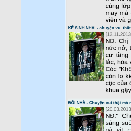
cùng lớp
may mà c
viện và g
KẾ SINH NHAI - chuyện vui th
[12.11.2013
NĐ: Chị 
nức nở, 
cư tầng
lắc, hòa
Cóc "Khô
còn lo kế
cộc của 
khua gậy
ĐỔI NHÀ - Chuyện vui thật mà
[20.03.2013
NĐ:" Ch
sáng suố
gà, vịt,