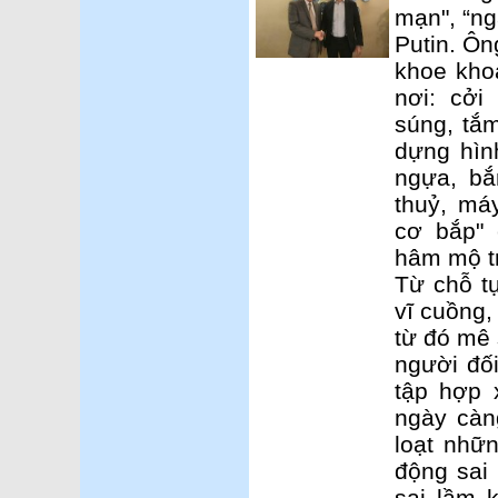
mạn", “ng
Putin. Ôn
khoe kho
nơi: cởi
súng, tắ
dựng hìn
ngựa, bắ
thuỷ, má
cơ bắp" 
hâm mộ t
Từ chỗ t
vĩ cuồng,
từ đó mê 
người đối
tập hợp 
ngày càn
loạt nhữ
động sai 
sai lầm 