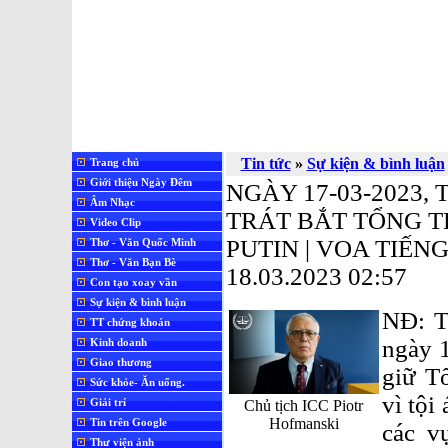
Tin tức
»
Sự kiện & bình luận
Trang chủ
Giới thiệu Ngày Đêm
NGÀY 17-03-2023,
Âm Nhạc
TRÁT BẮT TỔNG 
Video Clip
PUTIN | VOA TIẾNG
Thơ - Văn Quốc Minh
Thơ - Văn Bạn Bè
18.03.2023 02:57
Con tạo xoay vần
Sự kiện & bình luận
NĐ: T
TT chứng khoán
ngày 1
Kinh doanh
Giao thương
giữ T
Sức khỏe- Ăn uống.
vì tội
Giải trí
Chủ tịch ICC Piotr
Hofmanski
Tin trên Google
các v
Thư viện ảnh