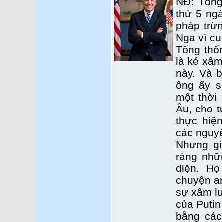
NĐ: Tổng
thứ 5 ng
pháp trừn
Nga vì cu
Tổng thốn
là kẻ xâm
này. Và 
ông ấy s
một thời
Âu, cho t
thực hiệ
các nguyê
Nhưng gi
ràng nhữn
diện. H
chuyện an
sự xâm lư
của Putin
bằng các