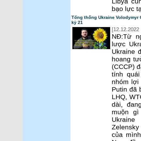
Libya cũn
bạo lực t
Tổng thống Ukraine Volodymyr 
kỷ 21
[12.12.2022 
NĐ:Từ n
lược Ukr
Ukraine đ
hoang tư
(CCCP) đã
tính quá
nhóm lợi
Putin đã 
LHQ, WTO
dài, đa
muộn gì
Ukraine
Zelensky
của mình