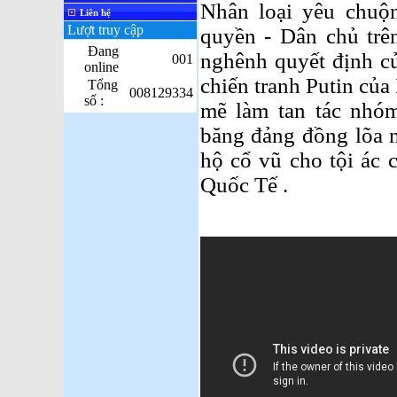
Nhân loại yêu chuộ
Liên hệ
Lượt truy cập
quyền - Dân chủ trên
Đang
nghênh quyết định củ
001
online
chiến tranh Putin của
Tổng
008129334
số :
mẽ làm tan tác nhóm
băng đảng đồng lõa 
hộ cổ vũ cho tội ác c
Quốc Tế .