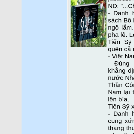
NĐ: "...C
- Danh 
sách Bộ 
ngộ lắm.
pha lê. L
Tiến Sỹ
quên cả r
- Việt Na
- Đúng 
khẳng đị
nước Nhâ
Thần Côn
Nam lại 
lên bìa.
Tiến Sỹ 
- Danh 
cũng xứ
thang th