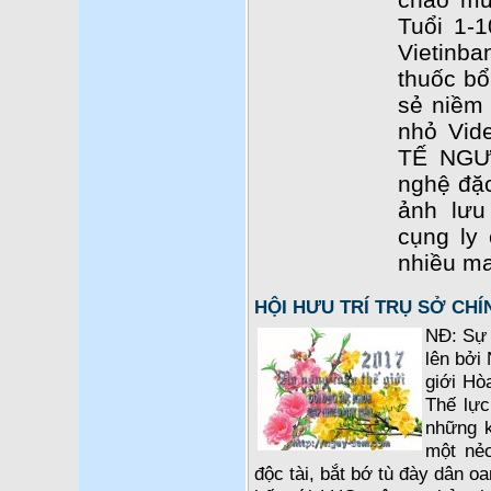
Tuổi 1-1
Vietinba
thuốc b
sẻ niềm 
nhỏ Vid
TẾ NGƯ
nghệ đặc
ảnh lưu
cụng ly
nhiều ma
HỘI HƯU TRÍ TRỤ SỞ CH
NĐ: Sự 
lên bởi 
giới Hò
Thế lực
những k
một nẻ
độc tài, bắt bớ tù đày dân o