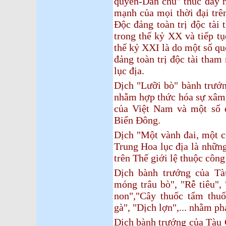
quyền-Dân chủ"
thúc đẩy n
mạnh của mọi thời đại trên
Độc đảng toàn trị độc tài
trong thế kỷ XX và tiếp tụ
thế kỷ XXI là do một số quố
đảng toàn trị độc tài tha
lục địa.
Dịch "Lưỡi bò" bành trướn
nhằm hợp thức hóa sự xâm 
của Việt Nam và một số q
Biển Đông.
Dịch "Một vành đai, một 
Trung Hoa lục địa là nhữn
trên Thế giới lệ thuộc công
Dịch bành trướng của Tà
móng trâu bò", "Rễ tiêu",
non","Cây thuốc tẩm thuố
gà", "Dịch lợn",... nhằm ph
Dịch bành trướng của Tàu 