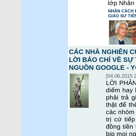
lớp Nhân
NHÂN CÁCH H
GIÁO SƯ TIẾ
CÁC NHÀ NGHIÊN C
LỜI BÁO CHÍ VỀ SỰ 
NGUỒN GOOGLE - 
[04.06.2015 
LỜI PHẢN 
diếm hay 
phải trả 
thật để th
các nhóm 
trị cứ tiế
đồng tiền 
bịp mọi ng