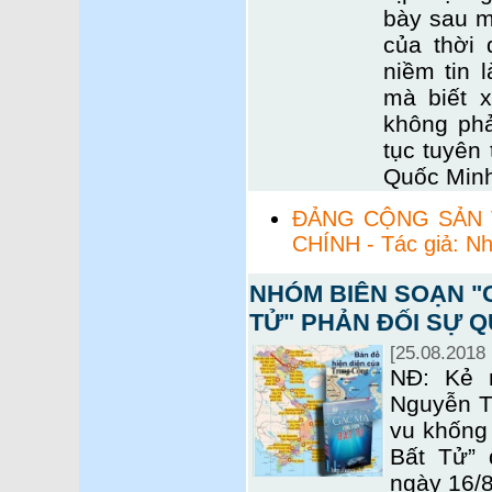
bày sau mộ
của thời 
niềm tin 
mà biết x
không phả
tục tuyên 
Quốc Min
ĐẢNG CỘNG SẢN V
CHÍNH - Tác giả: N
NHÓM BIÊN SOẠN "
TỬ" PHẢN ĐỐI SỰ Q
[25.08.2018 
NĐ: Kẻ 
Nguyễn T
vu khống
Bất Tử” 
ngày 16/8