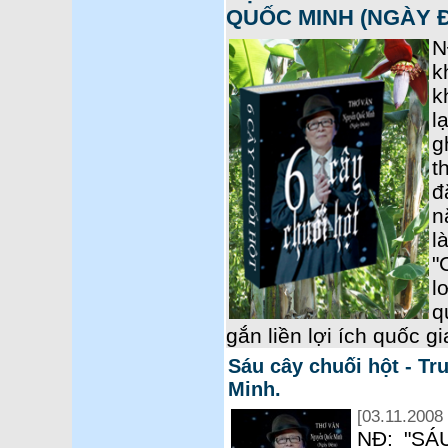
QUỐC MINH (NGÀY 
N
k
k
l
g
t
đ
n
l
"
l
q
gắn liền lợi ích quốc gi
Sáu cây chuối hột - T
Minh.
[03.11.2008 
NĐ: "SÁ