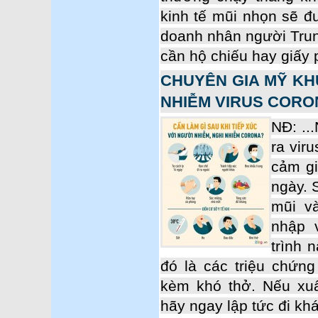
kinh tế mũi nhọn sẽ đ
doanh nhân người Tru
cần hộ chiếu hay giấy 
CHUYÊN GIA MỸ K
NHIỄM VIRUS COR
NĐ: ..
ra vir
cảm gi
ngày. 
mũi v
nhập 
trình 
đó là các triệu chứng
kèm khó thở. Nếu xuấ
hãy ngay lập tức đi khá