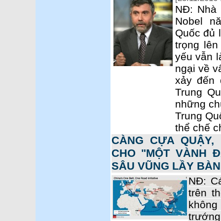
NĐ: Nhà 
Nobel n
Quốc đủ 
trọng lên
yếu vẫn l
ngại về vấ
xảy đến 
Trung Qu
những chu
Trung Quố
thể chế c
CÀNG CỰA QUẬY, 
CHO "MỘT VÀNH Đ
SÂU VŨNG LẦY BÀ
NĐ: Cá
trên t
không
trướn