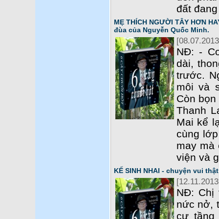
đất đang
MẸ THÍCH NGƯỜI TÂY HƠN HAY 
đùa của Nguyễn Quốc Minh.
[08.07.2013
NĐ: - C
dài, tho
trước. N
môi và 
Còn bọn 
Thanh L
Mai kể l
cùng lớp
may mà c
viện và g
KẾ SINH NHAI - chuyện vui th
[12.11.2013
NĐ: Chị 
nức nở, 
cư tầng