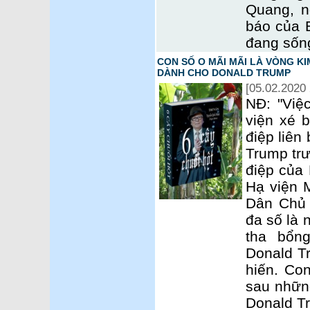
Quang, n
báo của 
đang sống
CON SỐ O MÃI MÃI LÀ VÒNG KI
DÀNH CHO DONALD TRUMP
[05.02.2020 
NĐ: "Việ
viện xé 
điệp liên
Trump trư
điệp của 
Hạ viện 
Dân Chủ 
đa số là 
tha bổn
Donald Tr
hiến. Co
sau những
Donald T