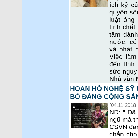
ích kỷ c
quyền sốn
luật ông
tính chất
tâm đánh
nước, có
và phát 
Việc làm
đến tình 
sức nguy 
Nhà văn 
HOAN HÔ NGHỆ SỸ Ư
BỎ ĐẢNG CỘNG SẢN
[04.11.2018 
NĐ: " Đã 
ngũ mà th
CSVN đan
chắn cho 