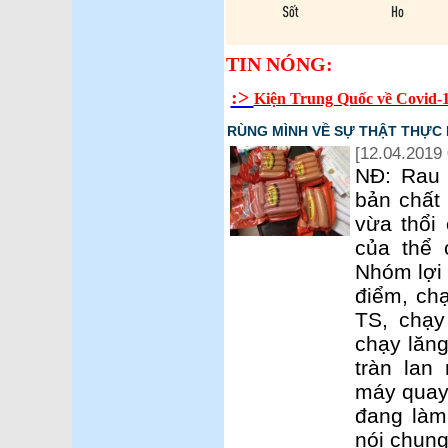
TIN NÓNG:
:>
Kiện Trung Quốc về Covid-1
RÙNG MÌNH VỀ SỰ THẬT THỰC 
[12.04.2019 
NĐ: Rau 
bản chất 
vừa thổi
của thể 
Nhóm lợi 
điểm, ch
TS, chạy
chạy lăn
tràn lan
máy quay
đang làm
nói chung