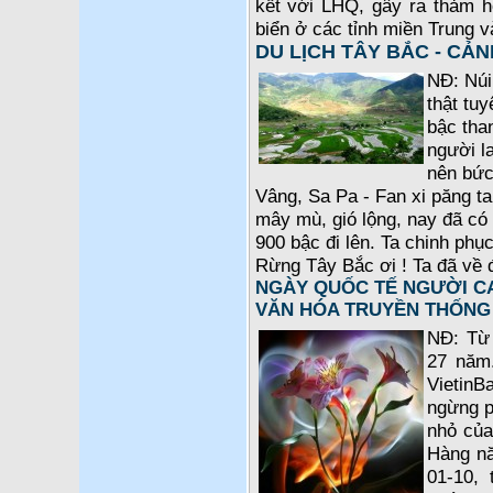
kết với LHQ, gây ra thảm 
biển ở các tỉnh miền Trung 
DU LỊCH TÂY BẮC - CẢN
NĐ: Núi
thật tuy
bậc tha
người l
nên bức 
Vâng, Sa Pa - Fan xi păng t
mây mù, gió lộng, nay đã có 
900 bậc đi lên. Ta chinh phụ
Rừng Tây Bắc ơi ! Ta đã về 
NGÀY QUỐC TẾ NGƯỜI CA
VĂN HÓA TRUYỀN THỐNG
NĐ: Từ 
27 năm.
VietinB
ngừng p
nhỏ của
Hàng nă
01-10, 