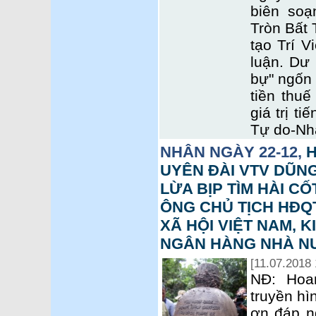
biên so
Tròn Bất 
tạo Trí V
luận. Dư
bự" ngốn
tiền thu
giá trị t
Tự do-Nh
NHÂN NGÀY 22-12,
H
UYÊN ĐÀI VTV DŨNG
LỪA BỊP TÌM HÀI CỐ
ÔNG CHỦ TỊCH HĐQ
XÃ HỘI VIỆT NAM, 
NGÂN HÀNG NHÀ NƯỚ
[11.07.2018 
NĐ: Hoa
truyền hì
ơn đáp n