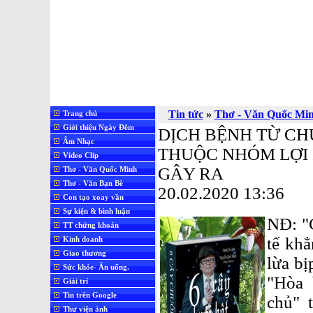
Tin tức
»
Thơ - Văn Quốc Mi
Trang chủ
Giới thiệu Ngày Đêm
DỊCH BỆNH TỪ C
Âm Nhạc
THUỘC NHÓM LỢI 
Video Clip
GÂY RA
Thơ - Văn Quốc Minh
Thơ - Văn Bạn Bè
20.02.2020 13:36
Con tạo xoay vần
Sự kiện & bình luận
NĐ: "
TT chứng khoán
tế khẳ
Kinh doanh
Giao thương
lừa bị
Sức khỏe- Ăn uống.
"Hòa 
Giải trí
Tin trên Google
chủ" 
Thư viện ảnh