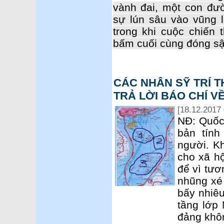
vành đai, một con đư
sự lún sâu vào vũng 
trong khi cuộc chiến 
bấm cuối cùng đóng s
CÁC NHÂN SỸ TRÍ 
TRẢ LỜI BÁO CHÍ V
[18.12.2017 
NĐ: Quốc
bản tính
người. K
cho xã hộ
để vì tươ
nhũng xé 
bấy nhiê
tầng lớp
đảng khôn