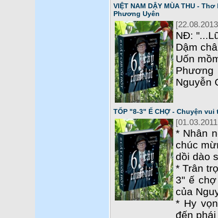
VIỆT NAM DẬY MÙA THU - Thơ 
Phương Uyên
[22.08.2013
NĐ: "...
Dậm chân
Uốn mồm
Phương 
Nguyễn 
TỐP "8-3" Ế CHỢ - Chuyện vui
[01.03.2011
* Nhân n
chúc mừn
dồi dào 
* Trân tr
3" ế chợ
của Ngu
* Hy vọn
đến phái