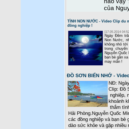
nào vậy 
của Ngu
TÌNH NON NƯỚC - Video Clip du n
đồng nghiệp !
[17.05.2014 04:52
Ngày Đêm trân
Non Nước, nh
không nhỏ tới
trong chuyến
Nguyễn Quốc M
bạn bè gần xa 
may mắn !
ĐỒ SƠN BIỂN NHỚ - Video 
NĐ: Ngày 
Clip: Đồ 
nghiệp, n
khoảnh k
thắm tìn
Hải Phòng.Nguyễn Quốc Min
các đồng nghiệp và bạn bè g
dào sức khỏe và gặp nhiều 