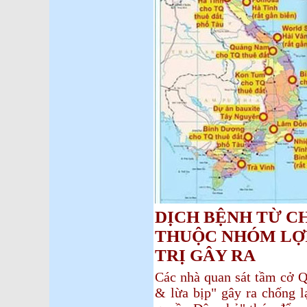
DỊCH BỆNH TỪ C
THUỘC NHÓM LỢI
TRỊ GÂY RA
Các nhà quan sát tầm cở Q
& lừa bịp" gây ra chống l