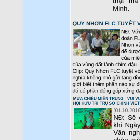
thật m
Minh.
QUY NHƠN FLC TUYỆT 
NĐ: Với
đoàn FL
Nhơn và
để được
của miề
của vùng đất lành chim đậu. 
Clip: Quy Nhơn FLC tuyệt vờ
nghĩa không nhỏ gửi tặng đồ
giới biết thêm phần nào sự 
đó có phần đóng góp xứng đ
MƯA CHIỀU MIỀN TRUNG - VUI VU
HỘI HƯU TRÍ TRỤ SỞ CHÍNH VIE
[01.10.2018
NĐ: Sẽ 
khi Ngày
Văn ngh
chào mừ