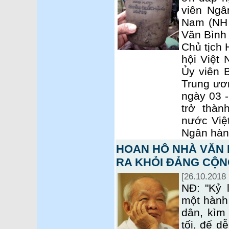
viên Ngâ
Nam (NH 
Văn Bình
Chủ tịch
hội Việt
Ủy viên B
Trung ươ
ngày 03 -
trở thà
nước Việ
Ngân hàn
HOAN HÔ NHÀ VĂN
RA KHỎI ĐẢNG CỘN
[26.10.2018 
NĐ: "Kỷ 
một hành
dân, kìm
tối, để d