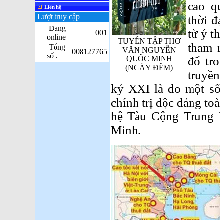
cao q
Liên hệ
Lượt truy cập
thời đ
Đang
từ ý t
001
online
TUYỂN TẬP THƠ
tham 
Tổng
VĂN NGUYỄN
008127765
số :
QUỐC MINH
đổ tr
(NGÀY ĐÊM)
truyền
kỷ XXI là do một số 
chính trị độc đảng toà
hệ Tàu Cộng Trung H
Minh.