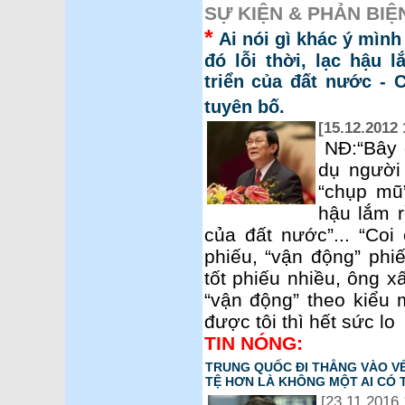
SỰ KIỆN & PHẢN BIỆ
*
Ai nói gì khác ý mình
đó lỗi thời, lạc hậu l
triển của đất nước -
tuyên bố.
[15.12.2012 
NĐ:“Bây 
dụ người
“chụp mũ”
hậu lắm r
của đất nước”... “Coi
phiếu, “vận động” ph
tốt phiếu nhiều, ông xấ
“vận động” theo kiểu
được tôi thì hết sức lo
TIN NÓNG:
TRUNG QUỐC ĐI THẲNG VÀO VẾ
TỆ HƠN LÀ KHÔNG MỘT AI CÓ 
[23.11.2016 