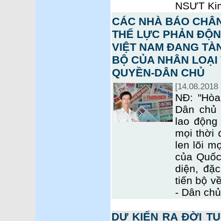
NSƯT Kim
CÁC NHÀ BÁO CHÂN
THẾ LỰC PHẢN ĐỘN
VIỆT NAM ĐANG TÀN
BỘ CỦA NHÂN LOẠI
QUYỀN-DÂN CHỦ
[14.08.2018 
NĐ: "Hòa
Dân chủ 
lao động
mọi thời 
len lõi m
của Quốc
diện, đặc
tiến bộ v
- Dân chủ
DỰ KIẾN RA ĐỜI T