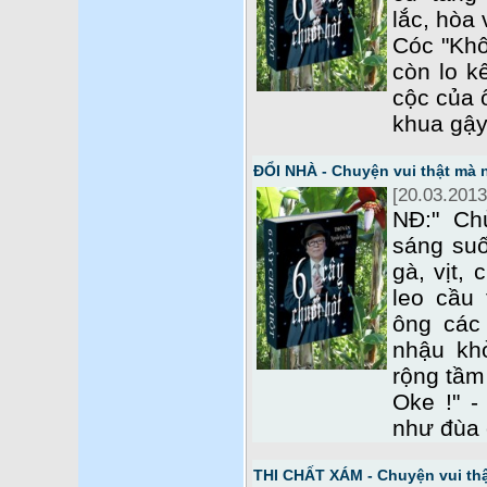
lắc, hòa
Cóc "Khô
còn lo kế
cộc của 
khua gậy
ĐỔI NHÀ - Chuyện vui thật mà
[20.03.2013
NĐ:" Ch
sáng suố
gà, vịt,
leo cầu
ông các
nhậu kh
rộng tầm
Oke !" -
như đùa
THI CHẤT XÁM - Chuyện vui th