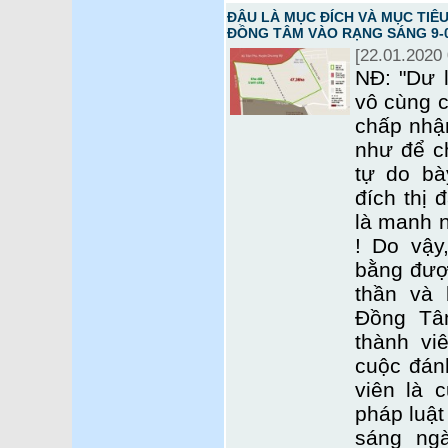
ĐÂU LÀ MỤC ĐÍCH VÀ MỤC TIÊU
ĐỒNG TÂM VÀO RẠNG SÁNG 9-0
[22.01.2020 
NĐ: "Dư 
vô cùng c
chấp nhậ
như để ch
tự do bà
đích thị 
là manh 
! Do vậy
bằng được
thần và
Đồng Tâ
thành vi
cuộc đán
viên là c
pháp luật
sáng ngà