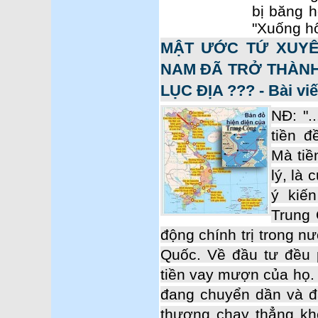
bị băng h
"Xuống hố
MẬT ƯỚC TỨ XUYÊ
NAM ĐÃ TRỞ THÀNH
LỤC ĐỊA ??? - Bài vi
NĐ: "
tiền 
Mà tiề
lý, là 
ý kiế
Trung 
động chính trị trong n
Quốc. Về đầu tư đều 
tiền vay mượn của họ. 
đang chuyển dần và đ
thương chạy thẳng khô