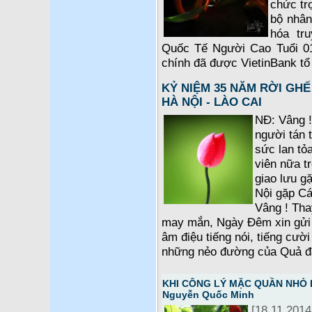
chức tr
bộ nhân
hóa tr
Quốc Tế Người Cao Tuổi 01-
chính đã được VietinBank tổ 
KỶ NIỆM 35 NĂM RỜI GHẾ
HÀ NỘI - LÀO CAI
NĐ: Vâng 
người tán
sức lan tỏ
viên nữa t
giao lưu g
Nội gặp C
Vâng ! Tha
may mắn, Ngày Đêm xin gửi 
âm điệu tiếng nói, tiếng cười
những nẻo đường của Quả đấ
KHI CÔNG LÝ MẶC QUẦN NHỎ LÊ
Nguyễn Quốc Minh
[18.11.2014