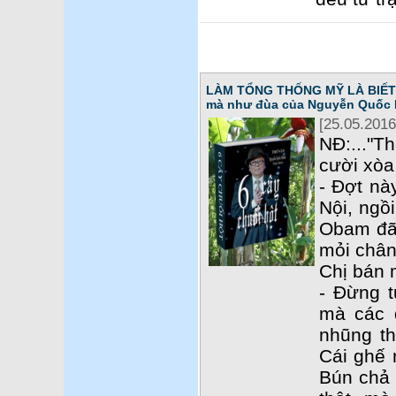
LÀM TỔNG THỐNG MỸ LÀ BIẾT T
mà như đùa của Nguyễn Quốc 
[25.05.2016
NĐ:..."T
cười xòa 
- Đợt nà
Nội, ngồ
Obam đã 
mỏi chân
Chị bán 
- Đừng t
mà các 
nhũng th
Cái ghế 
Bún chả c