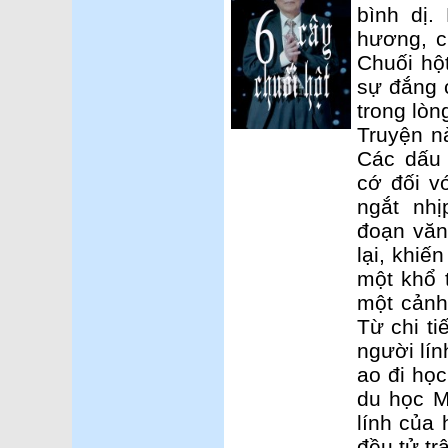
bình dị.
hương, c
Chuối hộ
sự đắng 
trong lòn
Truyện n
Các dấu
cớ đối v
ngắt nh
đoạn văn
lại, khiế
một khổ 
một cảnh
Từ chi ti
người lí
ao đi họ
du học M
lính của 
đều tử tr