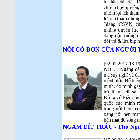
tụt hậu dài dài. Đ
chức chạy quyền,
nhóm lợi ích tha
lợi ích tham nhũng
"đảng CSVN cử
nhũng quyền lực,
đang dội xuống đ
dối trá & lừa bịp n
NỖI CÔ ĐƠN CỦA NGƯỜI TRÍ
[02.02.2017 18:19
NĐ: ..."Ngẩng đầ
mà suy nghĩ và đ
mệnh đời. Để hiểu
mình, do mình gây
trở thành di sả
Đừng cố kiếm tìm 
quốc của mình r
trong nỗi hèn mọ
bằng nỗi hèn mạt
hèn mạt để sống m
NGẮM ĐÍT TRÂU - Thơ Ngu