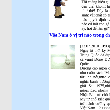
Tôi chẳng hiểu tại
đến thế, không h
như thế! Đấy là 
sinh: vật chất có 
nào quyết định 
nào cứ hỏi con gà 
ấy, hỏi để làm gì
Việt Nam ở vị trí nào trong c
[23.07.2010 19:03]
Ngay từ thời kỳ 
Trung Quốc đã dựn
cả vùng Đông Dươ
Quốc.
Dương cao ngọn c
như cuốn sách "Ma
tội" đã nói,thực 
nghĩa bành trướn
giới. Sau 1975,nh
ngoại giao, nhưng
Nhật Bản từ chổ l
Mỹ,từ chổ kiệt qu
trở thành cường q
Việt Nam... ? >>>