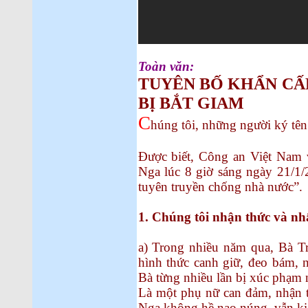
Toàn văn:
TUYÊN BỐ KHẨN CẤP
BỊ BẮT GIAM
C
húng tôi, những người ký tên
Được biết, Công an Việt Nam v
Nga lúc 8 giờ sáng ngày 21/1/
tuyên truyền chống nhà nước”.
1. Chúng tôi nhận thức và nh
a) Trong nhiều năm qua, Bà Tr
hình thức canh giữ, đeo bám, n
Bà từng nhiều lần bị xúc phạm 
Là một phụ nữ can đảm, nhận t
Nga không hề nao núng, vẫn kiê