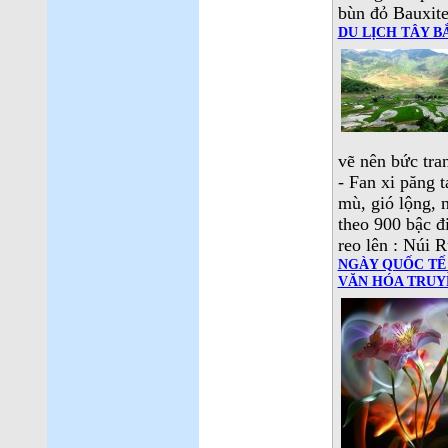
bùn đỏ Bauxit
DU LỊCH TÂY B
vẽ nên bức tra
- Fan xi păng 
mù, gió lộng, n
theo 900 bậc đ
reo lên : Núi 
NGÀY QUỐC TẾ 
VĂN HÓA TRUY