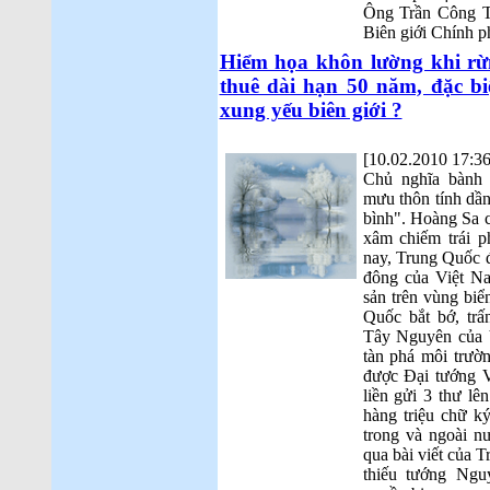
Ông Trần Công Tru
Biên giới Chính p
Hiểm họa khôn lường khi rừ
thuê dài hạn 50 năm, đặc bi
xung yếu biên giới ?
[10.02.2010 17:36
Chủ nghĩa bành
mưu thôn tính dầ
bình". Hoàng Sa 
xâm chiếm trái p
nay, Trung Quốc 
đông của Việt Na
sản trên vùng biể
Quốc bắt bớ, tr
Tây Nguyên của 
tàn phá môi trườ
được Đại tướng 
liền gửi 3 thư lê
hàng triệu chữ ký
trong và ngoài nư
qua bài viết của
thiếu tướng Ngu