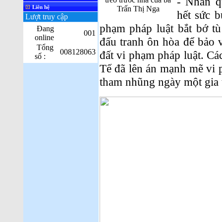
- Nhân q
Liên hệ
Trấn Thị Nga
hết sức 
Lượt truy cập
phạm pháp luật bắt bớ t
Đang
001
online
đấu tranh ôn hòa để bảo v
Tổng
008128063
đất vi phạm pháp luật. C
số :
Tế đã lên án mạnh mẽ vi
tham nhũng ngày một gia t