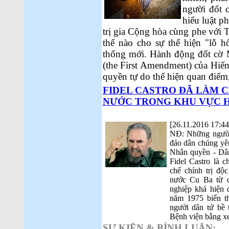
người đốt 
hiểu luật p
trị gia Cộng hòa cùng phe với 
thế nào cho sự thể hiện "lỗ h
thống mới. Hành động đốt cờ M
(the First Amendment) của Hiến
quyền tự do thể hiện quan điểm
FIDEL CASTRO ĐÃ LÀM C
NƯỚC TRONG KHU VỰC H
[26.11.2016 17:44
NĐ: Những người 
đảo dân chúng yê
Nhân quyền - Dân
Fidel Castro là 
chế chính trị độ
nước Cu Ba từ c
nghiệp khá hiện 
năm 1975 biến t
người dân tứ bề 
Bệnh viện bằng xe
SỰ KIỆN & BÌNH LUẬN: