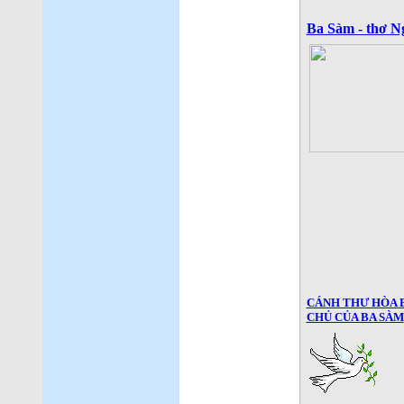
Ba Sàm - thơ 
CÁNH THƯ HÒA B
CHỦ CỦA BA SÀM