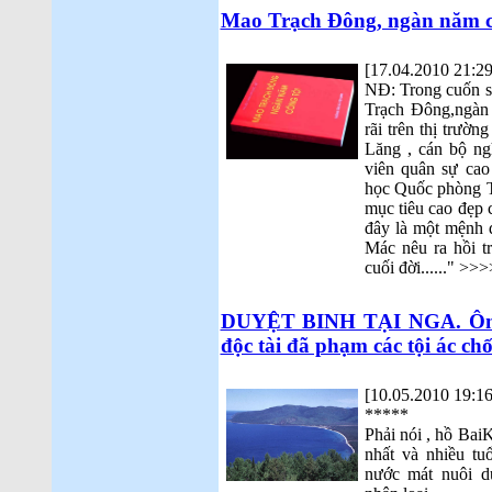
Mao Trạch Đông, ngàn năm côn
[17.04.2010 21:29
NĐ: Trong cuốn s
Trạch Đông,ngàn
rãi trên thị trườn
Lăng , cán bộ ng
viên quân sự cao
học Quốc phòng T
mục tiêu cao đẹp 
đây là một mệnh 
Mác nêu ra hồi t
cuối đời......" >>>
DUYỆT BINH TẠI NGA. Ông Dm
độc tài đã phạm các tội ác 
[10.05.2010 19:16
*****
Phải nói , hồ Bai
nhất và nhiều tuổ
nước mát nuôi d