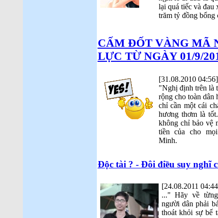
lại quá tiếc và đau
trăm tỷ đồng bổng 
CẤM ĐỐT VÀNG MÃ 
LỰC TỪ NGÀY 01/9/201
[31.08.2010 04:56]
"Nghị định trên là 
rộng cho toàn dân h
chỉ cần một cái ch
hương thơm là tốt
không chỉ bảo vệ m
tiền của cho mọ
Minh.
Độc tài ? - Đôi điều suy ngh
[24.08.2011 04:44
..." Hãy về từn
người dân phải b
thoát khỏi sự bế 