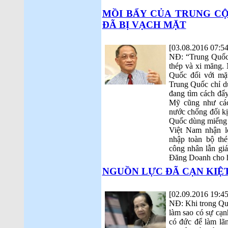
MỒI BẨY CỦA TRUNG C
ĐÃ BỊ VẠCH MẶT
[03.08.2016 07:54
NĐ: “Trung Quốc 
thép và xi măng.
Quốc đối với mặt
Trung Quốc chỉ dù
đang tìm cách đẩ
Mỹ cũng như các
nước chống đối kị
Quốc dùng miếng 
Việt Nam nhận l
nhập toàn bộ thé
công nhân lẫn gi
Đăng Doanh cho 
NGUỒN LỰC ĐÃ CẠN KIỆT
[02.09.2016 19:45
NĐ: Khi trong Quố
làm sao có sự cạnh
có đức để làm lã