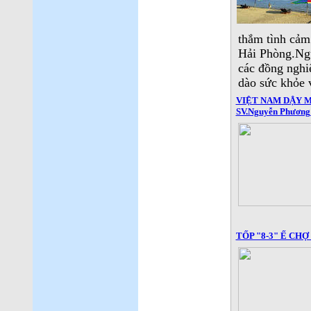
thắm tình cảm
Hải Phòng.Ngu
các đồng nghiệ
dào sức khỏe 
VIỆT NAM DẬY MÙA
SV.Nguyễn Phương
TỐP "8-3" Ế CHỢ -