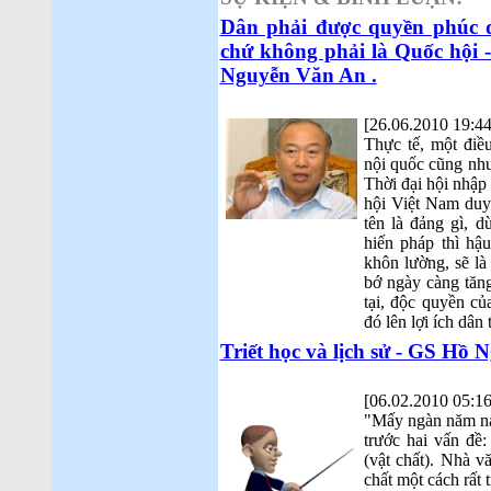
Dân phải được quyền phúc q
chứ không phải là Quốc hội 
Nguyễn Văn An .
[26.06.2010 19:44
Thực tế, một điề
nội quốc cũng như
Thời đại hội nhập
hội Việt Nam duy 
tên là đảng gì, d
hiến pháp thì hậ
khôn lường, sẽ là 
bớ ngày càng tăng
tại, độc quyền củ
đó lên lợi ích dân 
Triết học và lịch sử - GS Hồ 
[06.02.2010 05:16
"Mấy ngàn năm na
trước hai vấn đề: 
(vật chất). Nhà v
chất một cách rất t