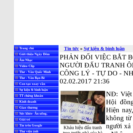
Tin tức
»
Sự kiện & bình luận
Trang chủ
Giới thiệu Ngày Đêm
PHẢN ĐỐI VIỆC BẮT B
Âm Nhạc
NGƯỜI ĐẤU TRANH ÔN
Video Clip
CÔNG LÝ - TỰ DO - 
Thơ - Văn Quốc Minh
Thơ - Văn Bạn Bè
02.02.2017 21:36
Con tạo xoay vần
Sự kiện & bình luận
NĐ: Việt
TT chứng khoán
Hội đồn
Kinh doanh
Giao thương
Hiện nay
Sức khỏe- Ăn uống.
không từ
Giải trí
người xả 
Tin trên Google
Khảu hiệu đấu tranh
Thư viện ảnh
treo trước nhà của bà