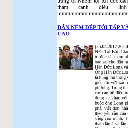
trừng trị Nhóm lợi ích độc đản
thảm cảnh điêu li
mmmmmmmmmmmmmmmm
DÂN NÉM DÉP TỚI TẤP V
CAO
[25.04.2017 20:14
NĐ: Tại Bắc Gian
trị độc tài tham 
oan sai cho dân 
Hàn Đức Long vẫn
Ông Hàn Đức Long
là hung thủ trong 
giết, rồi vứt xác
phương. Trong thờ
các cán bộ điều t
dụng cụ khác với
buộc ông Long ph
phải viết đơn nhận
theo yêu cầu của 
sống của mình. T
thẩm lần 1 và lầ