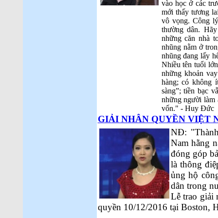
vào học ở các tr
mới thấy tương la
vô vọng. Công lý
thường dân. Hãy
những căn nhà to
nhũng nằm ở trong
nhũng đang lấy hế
Nhiều tên tuổi lớ
những khoản vay 
hàng; có không í
sàng”; tiền bạc v
những người làm 
vốn." - Huy Đức
GIẢI NHÂN QUYỀN VIỆT NAM
NĐ: "Thành
Nam hằng nă
đóng góp bả
là thông điệ
ủng hộ công
dân trong n
Lễ trao giả
quyền 10/12/2016 tại Boston, H