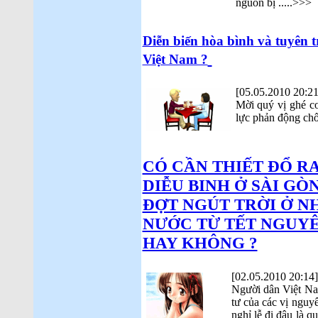
nguồn bị .....>>>
Diễn biến hòa bình và tuyên 
Việt Nam ?
[05.05.2010 20:21
Mời quý vị ghé co
lực phản động ch
CÓ CẦN THIẾT ĐỔ R
DIỄU BINH Ở SÀI GÒ
ĐỢT NGÚT TRỜI Ở N
NƯỚC TỪ TẾT NGUYÊ
HAY KHÔNG ?
[02.05.2010 20:14]
Người dân Việt Na
tư của các vị nguy
nghỉ lễ đi đâu là 