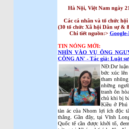
Hà Nội, Việt Nam ngày 2
Các cá nhân và tổ chức hộ
(30 tổ chức Xã hội Dân sự & 
Chi tiết nguồn:>
Google
TIN NÓNG MỚI:
NHÌN VÀO VỤ ÔNG NGU
CÔNG AN' - Tác giả: Luật s
NĐ:Dư luận 
bức xúc lên
tham nhũng 
những ngườ
tranh ôn hò
chủ khi bị 
Kiều ở Phú
tàn ác của Nhom lợi ích độc t
thắng. Gần đây, tại Vĩnh Lon
Quốc tế cần được khởi tố, đem