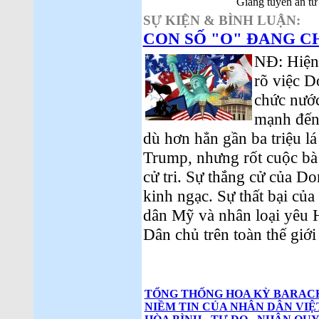
Giang tuyên án tử
SỰ KIỆN & BÌNH LUẬN:
CON SỐ "O" ĐANG 
NĐ: Hiện
rõ việc D
chức nước
mạnh đến 
dù hơn hẳn gần ba triệu l
Trump, nhưng rốt cuộc bà H
cử tri. Sự thắng cử của D
kinh ngạc. Sự thất bại của
dân Mỹ và nhân loại yêu 
Dân chủ trên toàn thế giớ
TỔNG THỐNG HOA KỲ BARACK
NIỀM TIN CỦA NHÂN DÂN VI