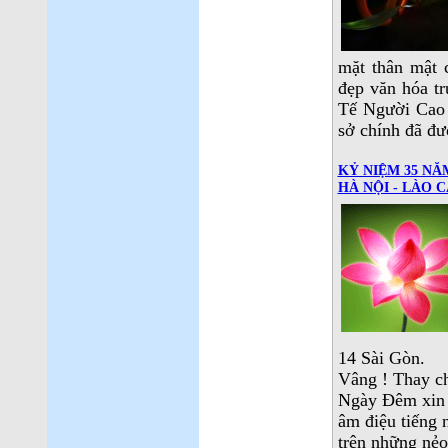
mặt thân mật 
đẹp văn hóa t
Tế Người Cao 
sở chính đã đư
KỶ NIỆM 35 NĂ
HÀ NỘI - LÀO C
14 Sài Gòn.
Vâng ! Thay ch
Ngày Đêm xin 
âm điệu tiếng n
trên những nẻo