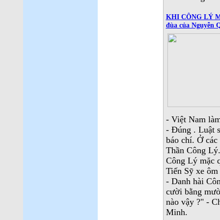
KHI CÔNG LÝ MẶ
đùa của Nguyễn 
- Việt Nam làm
- Đúng . Luật 
báo chí. Ở các
Thần Công Lý. 
Công Lý mặc qu
Tiến Sỹ xe ôm
- Danh hài Côn
cười bằng mười
nào vậy ?" - 
Minh.