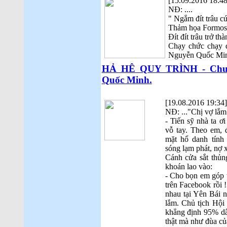
[15.09.2016 18:48
NĐ: ....
" Ngắm đít trâu cứ
Thảm họa Formosa
Đít đít trâu trở th
Chạy chức chạy q
Nguyễn Quốc Mi
HẢ HÊ QUY TRÌNH - Chuyệ
Quốc Minh.
[19.08.2016 19:34]
NĐ: ..."Chị vợ lắm
- Tiến sỹ nhà ta ơ
vỗ tay. Theo em, 
mặt hổ danh tính 
sóng lạm phát, nợ 
Cánh cửa sắt thủn
khoán lao vào:
- Cho bọn em góp 
trên Facebook rồi !
nhau tại Yên Bái 
lắm. Chủ tịch Hội
khẳng định 95% dâ
thật mà như đùa c