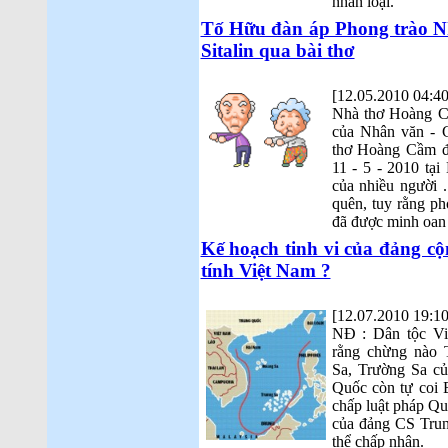
nhân loại.
Tố Hữu đàn áp Phong trào Nh
Sitalin qua bài thơ
[12.05.2010 04:40
Nhà thơ Hoàng Cầ
của Nhân văn - G
thơ Hoàng Cầm đã
11 - 5 - 2010 tại
của nhiều người 
quên, tuy rằng p
đã được minh oan 
Kế hoạch tinh vi của đảng
tính Việt Nam ?
[12.07.2010 19:10
NĐ : Dân tộc Vi
rằng chừng nào 
Sa, Trường Sa c
Quốc còn tự coi 
chấp luật pháp Quố
của đảng CS Trung
thể chấp nhận.