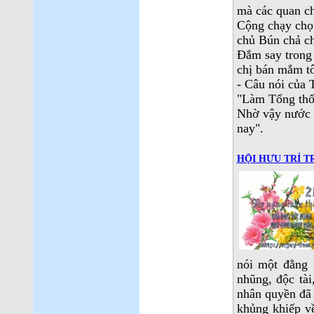
mà các quan c
Cộng chạy chọt
chủ Bún chả chắ
Đắm say trong
chị bán mắm tô
- Câu nói của 
"Làm Tổng thốn
Nhờ vậy nước 
nay".
HỘI HƯU TRÍ 
nói một đằng 
nhũng, độc tài
nhân quyền đã
khủng khiếp v