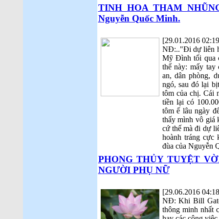
TINH HOA THAM NHŨNG - 
Nguyễn Quốc Minh.
[29.01.2016 02:19
NĐ:.."Đi dự liên 
Mỹ Đình tối qua 
thế này: mấy tay 
an, dân phòng, d
ngó, sau đó lại b
tôm của chị. Cái
tiền lại có 100.
tôm ế lâu ngày đ
thấy mình vô giá 
cứ thế mà đi dự l
hoành tráng cực 
đùa của Nguyễn 
PHONG THỦY TUYỆT VỜ
NGƯỜI PHỤ NỮ
[29.06.2016 04:18
NĐ: Khi Bill Gat
thông minh nhất 
hay các công việc 