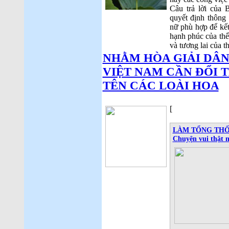
Câu trả lời của 
quyết định thông
nữ phù hợp để kế
hạnh phúc của thế 
và tương lai của t
NHẰM HÒA GIẢI DÂN
VIỆT NAM CẦN ĐỔI 
TÊN CÁC LOÀI HOA
[
LÀM TỔNG THỐN
Chuyện vui thật 