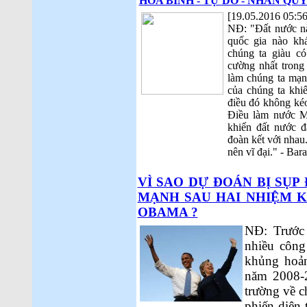
HÒA BÌNH - TỰ DO - NHÂN QU
[19.05.2016 05:56
NĐ: "Đất nước nà
quốc gia nào kh
chúng ta giàu c
cường nhất trong
làm chúng ta mạn
của chúng ta khiế
điều đó không kéo
Điều làm nước M
khiến đất nước đ
đoàn kết với nhau.
nên vĩ đại." - Ba
VÌ SAO DỰ ĐOÁN BỊ SỤP
MẠNH SAU HAI NHIỆM 
OBAMA ?
NĐ: Trước 
nhiều công
khủng hoản
năm 2008-2
trường về c
phiến diện 