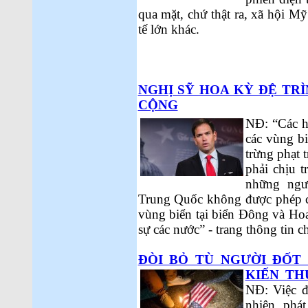
qua mặt, chứ thật ra, xã hội M
tế lớn khác.
NGHỊ SỸ HOA KỲ ĐỆ TR
CỘNG
NĐ: “Các ho
các vùng b
trừng phạt 
phải chịu t
những ngư
Trung Quốc không được phép ca
vùng biển tại biển Đông và Ho
sự các nước” - trang thông tin 
ĐÒI BỎ TÙ NGƯỜI ĐỐT
KIẾN TH
NĐ: Việc đ
nhiên, phá