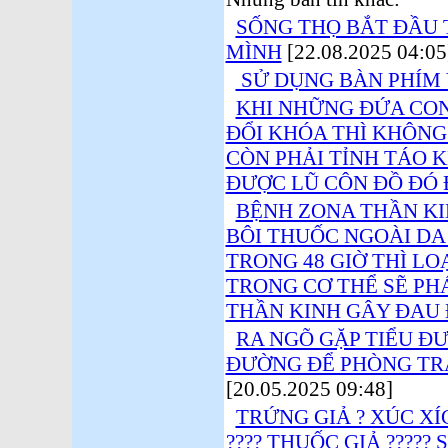
SỐNG THỌ BẮT ĐẦU 
MÌNH
[22.08.2025 04:05
SỬ DỤNG BÀN PHÍM 
KHI NHỮNG ĐỨA CON
ĐỔI KHÓA THÌ KHÔNG
CÒN PHẢI TỈNH TÁO 
ĐƯỢC LŨ CÔN ĐỒ ĐÓ 
BỆNH ZONA THẦN KI
BÔI THUỐC NGOÀI DA
TRONG 48 GIỜ THÌ LO
TRONG CƠ THỂ SẼ PH
THẦN KINH GÂY ĐAU 
RA NGÕ GẶP TIỂU ĐƯ
ĐƯỜNG ĐỂ PHÒNG TR
[20.05.2025 09:48]
TRỨNG GIẢ ? XÚC XÍC
???? THUỐC GIẢ ????? 