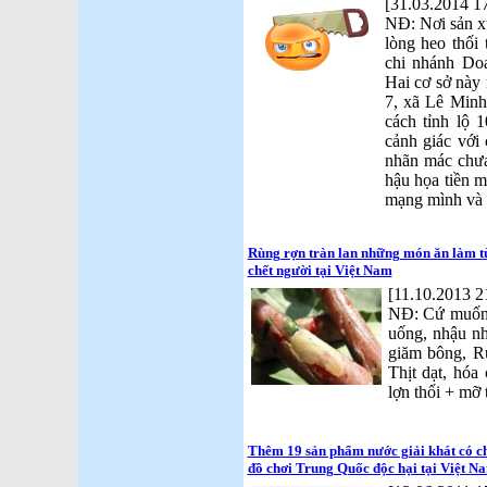
[31.03.2014 1
NĐ: Nơi sản xu
lòng heo thố
chi nhánh Do
Hai cơ sở này 
7, xã Lê Min
cách tỉnh lộ 
cảnh giác với
nhãn mác chưa
hậu họa tiền m
mạng mình và 
Rùng rợn tràn lan những món ăn làm từ 
chết người tại Việt Nam
[11.10.2013 2
NĐ: Cứ muốn 
uống, nhậu nh
giăm bông, Ru
Thịt dạt, hóa
lợn thối + mỡ 
Thêm 19 sản phẩm nước giải khát có c
đồ chơi Trung Quốc độc hại tại Việt N