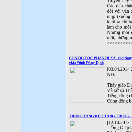
Truyện này 
Các dấu chấ
đối với văn 
nhịp (xuống
khởi ra chỉ b
làm cho mỗi
Nhưng mỗi đ
mới, những nh
>>>>>>>>>>
CON ĐÒ TÓC PHẤN ĐI XA - thơ Nguyễ
giáo Đinh Đăng Định
[03.04.2014 
NĐ:
Thầy giáo Đ
Về xứ sở Thầ
Tiếng cồng c
Cùng đồng b
TRÙNG TANG KÉO TANG TRÙNG - th
[12.10.2013 
...Ông Giáp l