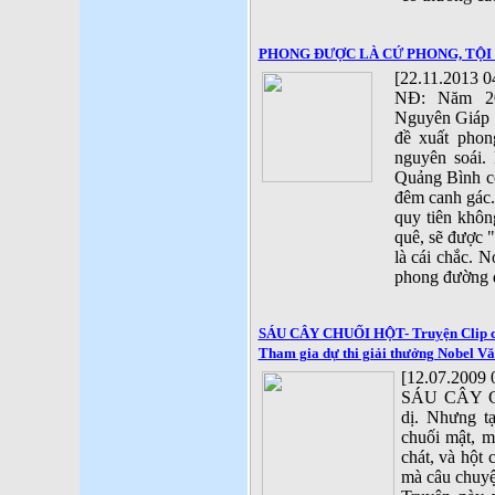
PHONG ĐƯỢC LÀ CỨ PHONG, TỘI
[22.11.2013 0
NĐ: Năm 20
Nguyên Giáp c
đề xuất phon
nguyên soái.
Quảng Bình c
đêm canh gác.
quy tiên khô
quê, sẽ được 
là cái chắc. 
phong đường đ
SÁU CÂY CHUỐI HỘT- Truyện Clip c
Tham gia dự thi giải thưởng Nobel Vă
[12.07.2009 
SÁU CÂY CH
dị. Nhưng t
chuối mật, m
chát, và hột
mà câu chuyệ