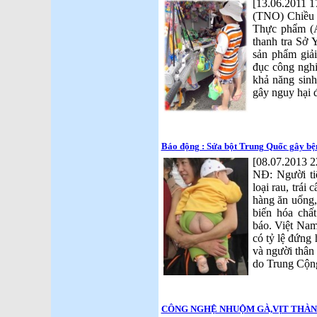
[13.06.2011 1
(TNO) Chiều 
Thực phẩm (
thanh tra Sở 
sản phẩm giả
đục công nghi
khả năng sinh
gây nguy hại đ
Báo động : Sửa bột Trung Quốc gây bệ
[08.07.2013 2
NĐ: Người ti
loại rau, trái
hàng ăn uống,
biến hóa chấ
báo. Việt Nam
có tỷ lệ đứng
và người thân
do Trung Cộng
CÔNG NGHỆ NHUỘM GÀ,VỊT THÀN