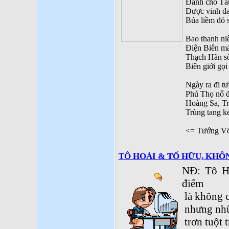
Đánh cho Tà
Được vinh da
Búa liềm đỏ s
Bao thanh niê
Điện Biên má
Thạch Hãn s
Biên giới gọi
Ngày ra đi t
Phú Thọ nổ 
Hoàng Sa, T
Trùng tang ké
<= Tướng Võ
TÔ HOÀI & TỐ HỮU, KHÔN
NĐ: Tô Ho
điểm
là không c
nhưng nhữ
trơn tuột 