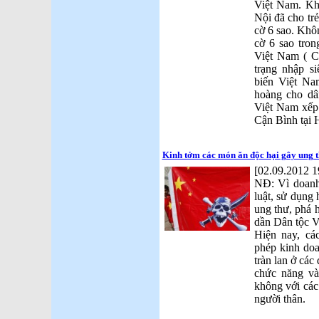
Việt Nam. Kh
Nội đã cho trẻ
cờ 6 sao. Khô
cờ 6 sao tro
Việt Nam ( C
trạng nhập s
biến Việt Na
hoàng cho dâ
Việt Nam xếp 
Cận Bình tại 
Kinh tởm các món ăn độc hại gây ung t
[02.09.2012 1
NĐ: Vì doanh
luật, sử dụng
ung thư, phá 
dần Dân tộc V
Hiện nay, cá
phép kinh doa
tràn lan ở các
chức năng và
không với các
người thân.