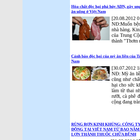
Hóa chất độc hại phá hủy ADN, gây ung
ăn uống ở Việt Nam
[20.08.2012 0
NĐ:Muốn bệnh
nhà hàng. Kin
của Trung Cộn
thành "Thơm n
Cảnh báo độc hại của mỳ ăn liền của T
Nam
[30.07.2012 1
NĐ: Mỳ ăn li
cũng như chấ
hại cho sức k
làm từ thai n
rưỡi, cà phê 
cộng đang trà
RÙNG RỢN KINH KHỦNG: CÔNG T
ĐỘNG TẠI VIỆT NAM TỪ BAO NĂM 
LỢN THÀNH THUỐC CHỮA BỆNH