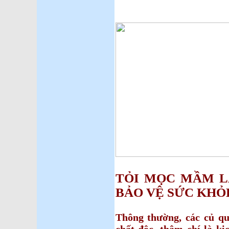
TỎI MỌC MẦM L
BẢO VỆ SỨC KHỎ
Thông thường, các củ q