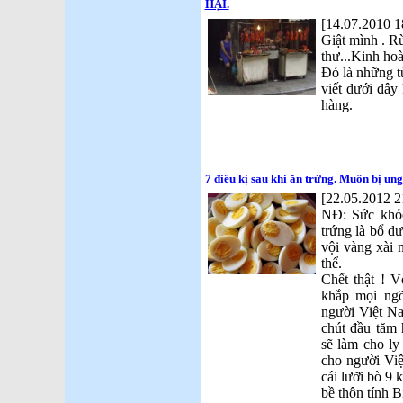
HẠI.
[14.07.2010 1
Giật mình . R
thư...Kinh ho
Đó là những t
viết dưới đây 
hàng.
7 điều kị sau khi ăn trứng. Muốn bị ung
[22.05.2012 2
NĐ: Sức khỏ
trứng là bổ d
vội vàng xài 
thể.
Chết thật ! 
khắp mọi ngõ
người Việt Na
chút đầu tăm 
sẽ làm cho ly
cho người Việ
cái lưỡi bò 9
bề thôn tính 