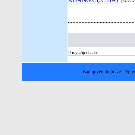
KHÁNG CỰC HAY
[09.0
Bản quyền thuộc về : Ng