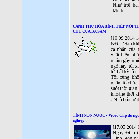
Như trời hạ
Minh
CÁNH THƯ HÒA BÌNH TIẾP NỐI T
CHỦ CỦA BA SÀM
[10.09.2014 1
NĐ : "Sau kh
cá nhân của t
xuất hiện nhữ
nhằm gây nhiễ
ngỏ này, tôi x
tới bất kỳ tổ 
Tôi cũng khô
nhân, tổ chức
suốt thời gian
khoảng thời g
- Nhà báo tự
TÌNH NON NƯỚC - Video Clip du ngoạ
nghiệp !
[17.05.2014 
Ngày Đêm trâ
Tình Non Nư