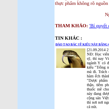
thực phẩm không rõ nguồn 
Ngày Đêm
THAM KHẢO:
'Bí quyết 
TIN KHÁC :
ĐÀO TẠO BÁC SỸ KIỂU NÀY BẰNG 
[21.09.2014 2
NĐ: Học viên 
sỹ, thì nay V
ngành Y có đ
kiểu "Trồng 
mà đi. Trách
hàm ếch thàn
"Dược phẩm t
thận, tiêm p
thuốc mê cho 
này đang đượ
cộng sản Việt
thì nơi nơi n
cả nút.