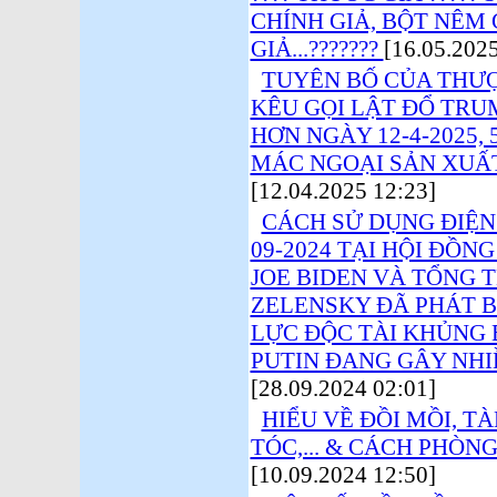
CHÍNH GIẢ, BỘT NÊM 
GIẢ...???????
[16.05.2025
TUYÊN BỐ CỦA THƯỢ
KÊU GỌI LẬT ĐỔ TRUM
HƠN NGÀY 12-4-2025,
MÁC NGOẠI SẢN XUẤT 
[12.04.2025 12:23]
CÁCH SỬ DỤNG ĐIỆN 
09-2024 TẠI HỘI ĐỒN
JOE BIDEN VÀ TỔNG
ZELENSKY ĐÃ PHÁT B
LỰC ĐỘC TÀI KHỦNG
PUTIN ĐANG GÂY NHI
[28.09.2024 02:01]
HIỂU VỀ ĐỒI MỒI, T
TÓC,... & CÁCH PHÒN
[10.09.2024 12:50]