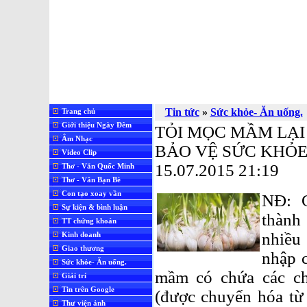
Tin tức
»
Sức khỏe- Ăn uống.
Trang chủ
Giới thiệu Ngày Đêm
TỎI MỌC MẦM LẠI
Âm Nhạc
BẢO VỆ SỨC KHỎ
Video Clip
15.07.2015 21:19
Thơ - Văn Quốc Minh
Thơ - Văn Bạn Bè
Con tạo xoay vần
NĐ: C
Sự kiện & bình luận
thành
TT chứng khoán
nhiều
Kinh doanh
Giao thương
nhập c
Sức khỏe- Ăn uống.
mầm có chứa các c
Giải trí
Tin trên Google
(được chuyển hóa t
Thư viện ảnh