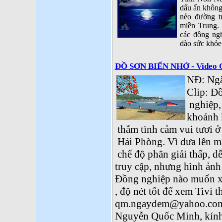
dấu ấn không
nẻo đường t
miền Trung.
các đồng ng
dào sức khỏe
ĐỒ SƠN BIỂN NHỚ - Video Cl
NĐ: Ngà
Clip: Đ
nghiệp, 
khoảnh 
thắm tình cảm vui tươi 
Hải Phòng. Vì đưa lên m
chế độ phân giải thấp, d
truy cập, nhưng hình ảnh
Đồng nghiệp nào muốn x
, độ nét tốt để xem Tivi t
qm.ngaydem@yahoo.co
Nguyễn Quốc Minh, kính