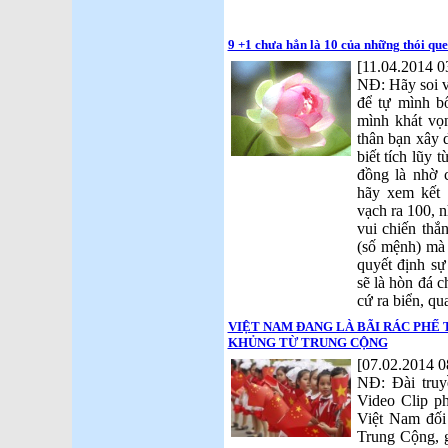
9 +1 chưa hẳn là 10 của những thói qu
[11.04.2014 0
NĐ: Hãy soi v
để tự mình b
mình khát vọ
thân bạn xây 
biết tích lũy 
đồng là nhờ 
hãy xem kết 
vạch ra 100, 
vui chiến thắ
(số mệnh) mà 
quyết định sự
sẽ là hòn đá 
cứ ra biển, q
VIỆT NAM ĐANG LÀ BÃI RÁC PHẾ 
KHỦNG TỪ TRUNG CỘNG
[07.02.2014 0
NĐ: Đài tru
Video Clip ph
Việt Nam đối
Trung Cộng, 