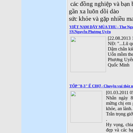
các đồng nghiệp và bạn 
gần xa luôn dồi dào
sức khỏe và gặp nhiều m
VIỆT NAM DẬY MÙA THU - Thơ Nguy
SV.Nguyễn Phương Uyên
[22.08.2013 
NĐ: "...Lũ q
Dậm chân kiể
Uốn mồm the
Phương Uyên
Quốc Minh
TỐP "8-3" Ế CHỢ - Chuyện vui thật 
[01.03.2011 0
Nhân ngày 8-
mừng chị em 
khỏe, an lành.
Trân trọng giớ
.
Hy vọng, chia
đẹp và các bạ