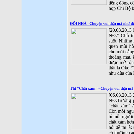
tiếng động cộ
họp Chi Bộ k
ĐỔI NHÀ - Chuyện vui thật mà như đ
[20.03.2013 
NĐ:" Chủ tr
suốt. Những n
quen mùi hôi
cho mỏi cẳng
thoáng mát, 
được mở rộn
thật là Oke !
như đùa của
Thi "Chất xám" - Chuyện vui thật m
[06.03.2013 
NĐ:Trưởng p
"chất xám" 
Còn mỗi ngư
bì mỗi người
chất xám hơn
hỏi đề thi là
có thưởng ca