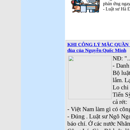
phản ứng ngay 
- Luật sư Hà 
KHI CÔNG LÝ MẶC QUẦN NHỎ
đùa của Nguyễn Quốc Minh
NĐ: ".
- Danh
Bộ luậ
lắm. Lạ
Lo chi 
Tiến S
cả rét:
- Việt Nam làm gì có công
- Đúng . Luật sư Ngô Ngọ
báo chí. Ở các nước Nhân