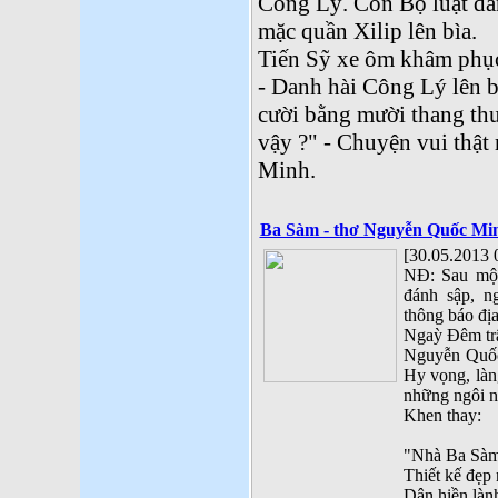
Công Lý. Còn Bộ luật dân
mặc quần Xilip lên bìa.
Tiến Sỹ xe ôm khâm phụ
- Danh hài Công Lý lên b
cười bằng mười thang thu
vậy ?" - Chuyện vui thậ
Minh.
Ba Sàm - thơ Nguyễn Quốc Mi
[30.05.2013 
NĐ: Sau một 
đánh sập, n
thông báo đị
Ngaỳ Đêm trâ
Nguyễn Quốc
Hy vọng, là
những ngôi 
Khen thay:
"Nhà Ba Sàm
Thiết kế đẹp
Dân hiền làn