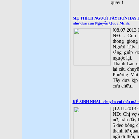
quay !
MẸ THÍCH NGƯỜI TÂY HƠN HAY LÀ 
như đùa của Nguyễn Quốc Minh.
[08.07.2013 
NĐ: - Con t
thong giong
Người Tây l
sàng giúp đ
ngược lại.
Thanh Lan c
lại câu chuy
Phương Mai 
Tây đưa kịp 
cứu chữa...
KẾ SINH NHAI - chuyện vui thật mà 
[12.11.2013 
NĐ: Chị vợ 
nở, tràn đầy
5 đeo bòng c
thanh từ quá
ngủ đi thôi, 