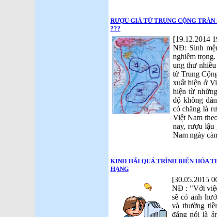
RƯỢU GIẢ TỪ TRUNG CỘNG TRÀN 
???
[19.12.2014 1
NĐ: Sinh mện
nghiêm trọng.
ung thư nhiều
từ Trung Cộn
xuất hiện ở V
hiện từ nhữn
độ không đán
có chăng là r
Việt Nam theo
nay, rượu lậu
Nam ngày càn
KINH HÃI QUÁ TRÌNH BIẾN HÓA T
HẠNG
[30.05.2015 0
NĐ : "Với việ
sẽ có ảnh hưở
và thường ti
đáng nói là ả