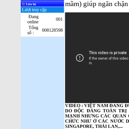
mầm) giúp ngăn chặn 
Liên hệ
Lượt truy cập
Đang
001
online
Tổng
008128598
số :
VIDEO : VIỆT NAM ĐANG 
DO ĐỘC ĐẢNG TOÀN TRỊ
MẠNH NHƯNG CÁC QUAN C
CHỨC NHƯ Ở CÁC NƯỚC DÂ
SINGAPORE, THÁI LAN,...