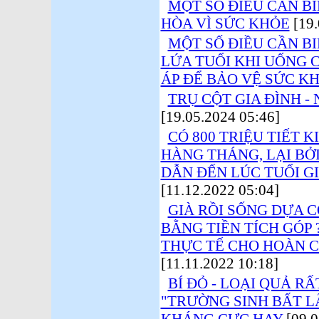
MỘT SỐ ĐIỀU CẦN BI
HÒA VÌ SỨC KHỎE
[19.
MỘT SỐ ĐIỀU CẦN B
LỨA TUỔI KHI UỐNG C
ÁP ĐỂ BẢO VỆ SỨC K
TRỤ CỘT GIA ĐÌNH - 
[19.05.2024 05:46]
CÓ 800 TRIỆU TIẾT 
HÀNG THÁNG, LẠI BỞ
DẪN ĐẾN LÚC TUỔI G
[11.12.2022 05:04]
GIÀ RỒI SỐNG DỰA 
BẰNG TIỀN TÍCH GÓP 
THỰC TẾ CHO HOÀN C
[11.11.2022 10:18]
BÍ ĐỎ - LOẠI QUẢ R
"TRƯỜNG SINH BẤT L