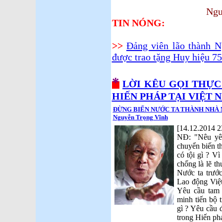
Nguyễn Trọ
TIN NÓNG:
>>
Đảng viên lão thành N
được trao tặng Huy hiệu 7
*
LỜI KÊU GỌI THỰC
HIẾN PHÁP TẠI VIỆT 
ĐỪNG BIẾN NƯỚC TA THÀNH NHÀ NƯ
Nguyễn Trọng Vĩnh
[14.12.2014 2
NĐ: "Nêu yêu
chuyển biến t
có tội gì ? Vì
chống là lẽ th
Nước ta trướ
Lao động Việt
Yêu cầu tam
minh tiến bộ t
gì ? Yêu cầu 
trong Hiến ph