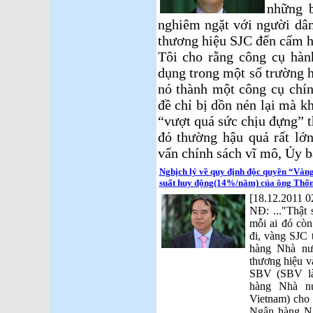
những b
nghiêm ngặt với người dân 
thương hiệu SJC đến cấm h
Tôi cho rằng công cụ hàn
dụng trong một số trường 
nó thành một công cụ chín
đề chỉ bị dồn nén lại mà kh
“vượt quá sức chịu đựng” th
đó thường hậu quả rất lớ
vấn chính sách vĩ mô, Ủy b
Nghịch lý về quy định độc quyền “Vàng
suất huy động(14%/năm) của ông Thốn
[18.12.2011 0
NĐ: ..."Thật 
mỗi ai đó còn 
đi, vàng SJC 
hàng Nhà nướ
thương hiệu v
SBV (SBV là 
hàng Nhà n
Vietnam) cho
Ngân hàng Ng