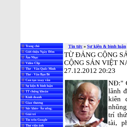
Tin tức
»
Sự kiện & bình luận
Trang chủ
Giới thiệu Ngày Đêm
TỪ ĐẢNG CỘNG S
Âm Nhạc
CỘNG SẢN VIỆT N
Video Clip
27.12.2012 20:23
Thơ - Văn Quốc Minh
Thơ - Văn Bạn Bè
Con tạo xoay vần
NĐ:" 
Sự kiện & bình luận
lãnh đ
TT chứng khoán
kiên 
Kinh doanh
Giao thương
nhũng,
Sức khỏe- Ăn uống.
trí t
Giải trí
Tin trên Google
tài, 
Thư viện ảnh