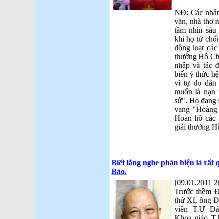
NĐ: Các nhân 
văn, nhà thơ 
tầm nhìn sâu
khi họ từ chối
đồng loạt các
thưởng Hồ Chí
nhập và tác 
biến ý thức hệ
vì tự do dân
muốn là nạn 
sử". Họ đang 
vang "Hoàng 
Hoan hô các 
giải thưởng H
Biết lắng nghe phản biện là rất
Bảo.
[09.01.2011 2
Trước thềm Đ
thứ XI, ông 
viên T.Ư Đả
Khoa giáo T.