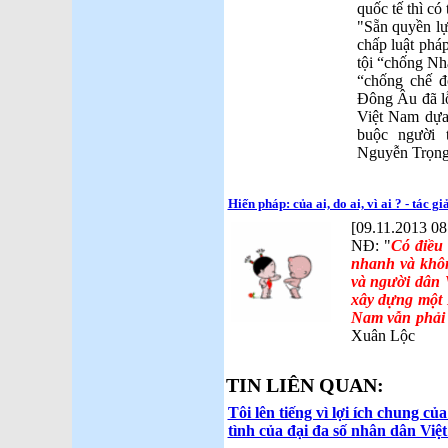
quốc tế thì có 
"Sẵn quyền lự
chấp luật pháp
tội “chống Nh
“chống chế
Đông Âu đã lỗ
Việt Nam dựa 
buộc người 
Nguyễn Trọng
Hiến pháp: của ai, do ai, vì ai ? - tác 
[09.11.2013 08
NĐ: "
Có điều 
nhanh và khôn
và người dân 
xây dựng một 
Nam vẫn phải c
Xuân Lộc
TIN LIÊN QUAN:
Tôi lên tiếng vì lợi ích chung củ
tình của đại đa số nhân dân Việ