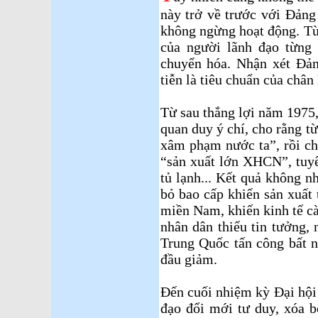
này trở về trước với Đảng
không ngừng hoạt động. Tùy
của người lãnh đạo từng 
chuyển hóa. Nhận xét Đảng
tiễn là tiêu chuẩn của chân 
Từ sau thắng lợi năm 1975,
quan duy ý chí, cho rằng t
xâm phạm nước ta”, rồi ch
“sản xuất lớn XHCN”, tuyê
tủ lạnh... Kết quả không 
bỏ bao cấp khiến sản xuất t
miền Nam, khiến kinh tế c
nhân dân thiếu tin tưởng, 
Trung Quốc tấn công bất n
đầu giảm.
Đến cuối nhiệm kỳ Đại hội
đạo đổi mới tư duy, xóa b