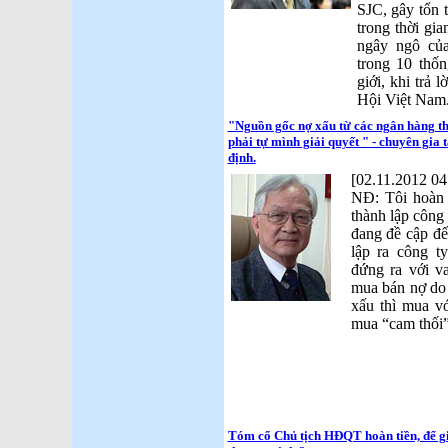
SJC, gây tổn 
trong thời gi
ngây ngô củ
trong 10 thố
giới, khi trả 
Hội Việt Nam
"Nguồn gốc nợ xấu từ các ngân hàng t
phải tự mình giải quyết " - chuyên gia
định.
[02.11.2012 04
NĐ: Tôi hoàn 
thành lập công
đang đề cập đế
lập ra công t
đứng ra với v
mua bán nợ do 
xấu thì mua vớ
mua “cam thối”
Tóm cổ Chủ tịch HĐQT hoàn tiền, để gi