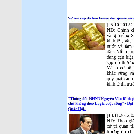
Sự suy sụp do hảo huyền độc quyền và
[25.10.2012 2
NĐ: Chính ch
vàng miếng S
kinh tế , gây
nước và làm t
dân. Niềm ti
đang cạn kiệt
sụp đỗ thương
Và là cơ hội
khác vững và
quy luật cạnh
kinh tế thị tr
"Thống đốc NHNN Nguyễn Văn Bình phá
chứ không theo Logic cuộc sống" - Đại
Quốc Hội.
[13.11.2012 0
NĐ: Theo gi
cử tri quan t
trường do ch