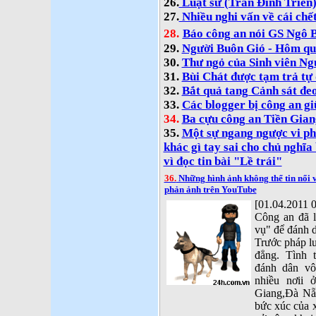
26.
Luật sư (Trần Đình Triển) vu
27.
Nhiều nghi vấn về cái chết
28.
Báo công an nói GS Ngô B
29.
Người Buôn Gió - Hôm qu
30.
Thư ngỏ của Sinh viên N
31.
Bùi Chát được tạm trả tự
32.
Bắt quả tang Cảnh sát đe
33.
Các blogger bị công an giữ
34.
Ba cựu công an Tiền Giang 
35.
Một sự ngang ngược vi p
khác gì tay sai cho chủ nghĩ
vì đọc tin bài "Lề trái"
36.
Những hình ảnh không thể tin nổi 
phản ảnh trên YouTube
[01.04.2011 0
Công an đã 
vụ" để đánh d
Trước pháp lu
đẳng. Tình t
đánh dân vô
nhiều nơii
Giang,Đà Nẵn
bức xúc của x