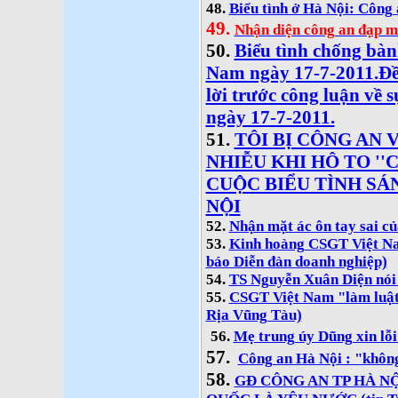
48.
Biểu tình ở Hà Nội: Công 
49.
Nhận diện công an đạp m
50.
Biểu tình chống bàn
Nam ngày 17-7-2011.Đ
lời trước công luận về 
ngày 17-7-2011.
51.
TÔI BỊ CÔNG AN 
NHIỄU KHI HÔ TO ''
CUỘC BIỂU TÌNH SÁN
NỘI
52.
Nhận mặt ác ôn tay sai c
53.
Kinh hoàng CSGT Việt Nam
báo Diễn đàn doanh nghiệp)
54.
TS Nguyễn Xuân Diện nói v
55.
CSGT Việt Nam "làm luật"
Rịa Vũng Tàu)
56.
Mẹ trung úy Dũng xin lỗi
57.
Công an Hà Nội : "không
58.
GĐ CÔNG AN TP HÀ NỘ