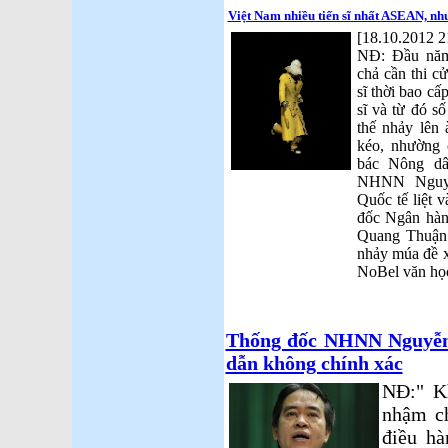
Việt Nam nhiều tiến sĩ nhất ASEAN, như
[18.10.2012 2
NĐ: Đầu năm
chả cần thi c
sĩ thời bao c
sĩ và từ đó 
thế nhảy lên 
kéo, nhường 
bác Nông dâ
NHNN Nguyễ
Quốc tế liệt 
đốc Ngân hàn
Quang Thuận 
nhảy múa đề x
NoBel văn học
Thống đốc NHNN Nguyễn 
dẫn không chính xác
NĐ:" K
nhậm ch
điều hà