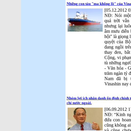
Những con tàu "ma khổng lồ" của Vinas
[05.12.2012 0
NĐ: Nói một
quá trời vẫ
nhưng lại luô
âm mưu diễn b
hội" là giọng l
quyệt của Bộ
đang ngồi trê
thay đen, bắ
Cộng, vi phạm
tù những ngườ
- Văn hóa - G
trăm ngàn tỷ 
Nam đã bị 
Vinashin nay đ
Nhóm lợi ích nhân danh ổn định chính t
chí nước ngoài.
[06.09.2012 1
NĐ: “Kinh ngh
đứa con hoan
cũng không ai
và cũng chưa