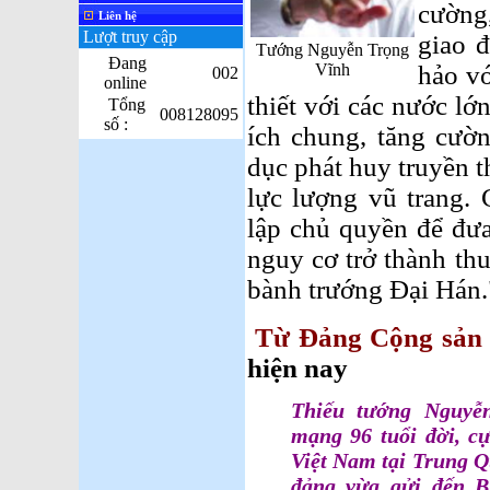
cường
Liên hệ
Lượt truy cập
giao 
Tướng Nguyễn Trọng
Đang
Vĩnh
hảo v
002
online
thiết với các nước lớ
Tổng
008128095
số :
ích chung, tăng cườn
dục phát huy truyền 
lực lượng vũ trang.
lập chủ quyền để đưa
nguy cơ trở thành th
bành trướng Đại Hán.
Từ Đảng Cộng sản
hiện nay
Thiếu tướng Nguyễn
mạng 96 tuổi đời, c
Việt Nam tại Trung Q
đảng vừa gửi đến B