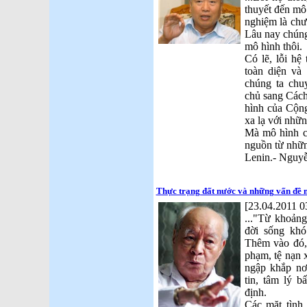
thuyết đến mô
nghiệm là chư
Lâu nay chúng 
mô hình thôi.
Có lẽ, lỗi hệ 
toàn diện và 
chúng ta chu
chủ sang Cách
hình của Cộng
xa lạ với nhữn
Mà mô hình củ
nguồn từ nhữn
Lenin.- Nguy
Thực trạng đất nước và những vấn đề 
[23.04.2011 0
..."Từ khoản
đời sống khó
Thêm vào đó, 
phạm, tệ nạn x
ngập khắp nơ
tin, tâm lý b
định.
Các mặt tình 