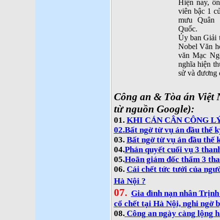
Hiện nay, ôn
viên bậc 1 c
mưu Quân 
Quốc.
Ủy ban Giải 
Nobel Văn họ
văn Mạc Ngô
nghĩa hiện th
sử và đương 
Công an & Tòa án Việt 
từ nguồn Google):
01.
KHI CÁN CÂN CÔNG L
02.Bất ngờ từ vụ án đầu thế k
03.
Bất ngờ từ vụ án đầu thế kỷ
04.
Phán quyết cuối vụ 3 than
05.
Hoãn giám đốc thẩm 3 tha
06.
Cái chết tức tưởi của ngư
Hà Nội ?
07.
Gia đình nạn nhân Trịnh
cổ chết tại Hà Nội, nghi ngờ b
08.
Công an ngày càng lộng h