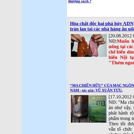
thượng sách ?
Hóa chất độc hại phá hủy ADN
tràn lan tại các nhà hàng ăn u
[20.08.2012 
NĐ:
Muốn b
uống tại cá
chế biến dù
biến Nội t
"Thơm ngon
“MA CHIẾN HỮU” CỦA MẠC NGÔN
NAM - tác giả: VŨ XUÂN TỬU.
[17.10.2012 
NĐ: "Ma chiế
án như vậy, 
phát hành rộ
phẩm trong n
Theo tôi đư
vẫn tổ chức 