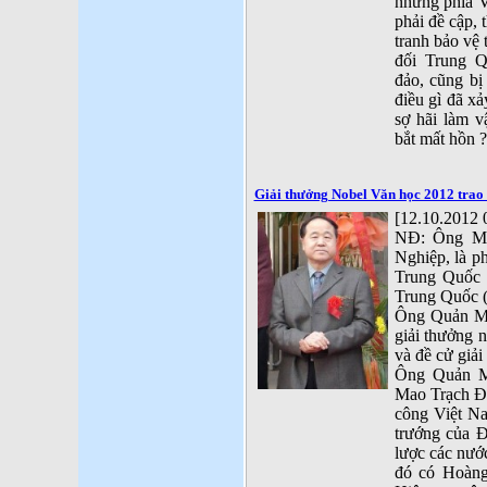
nhưng phía V
phải đề cập, 
tranh bảo vệ 
đối Trung Q
đảo, cũng bị
điều gì đã x
sợ hãi làm v
bắt mất hồn ?
Giải thưởng Nobel Văn học 2012 trao
[12.10.2012 
NĐ: Ông Mạ
Nghiệp, là p
Trung Quốc 
Trung Quốc 
Ông Quản Mô 
giải thưởng
và đề cử gi
Ông Quản M
Mao Trạch Đô
công Việt Na
trướng của 
lược các nướ
đó có Hoàng