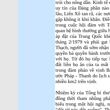
trói cho nông dân. Kinh tế 
uy tín của Đảng phần nào
lâu, Liên Xô tan rã, các 
gặp không ít khó khăn. Điề
trong cuộc hội đàm với 
quan hệ bình thường giữa h
áp đặt của Trung Quốc kh
tháng 2/1979 và phải gạt
Thạch, người đã sớm nhận 
quyền bá quyền bành trướn
với họ. Từ đó họ tiếp tục 
đất liền họ ăn của ta mất
trong đàm phán về vịnh B
ước Pháp - Thanh do lịch sử
nhiều km2 trên vịnh.
Nhiệm kỳ của Tổng bí thư
đồng thời tham nhũng phát
biểu trong một hội nghị,
"dột từ nóc dột xuống". 