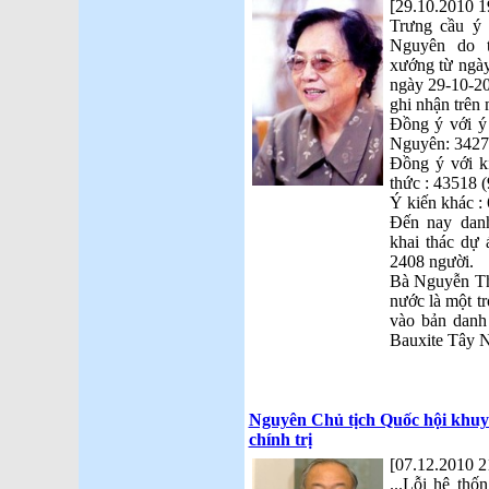
[29.10.2010 1
Trưng cầu ý
Nguyên do 
xướng từ ngày
ngày 29-10-20
ghi nhận trên 
Đồng ý với ý
Nguyên: 3427
Đồng ý với ki
thức : 43518 
Ý kiến khác :
Đến nay dan
khai thác dự
2408 người.
Bà Nguyễn Th
nước là một t
vào bản danh
Bauxite Tây 
Nguyên Chủ tịch Quốc hội khuyế
chính trị
[07.12.2010 2
...Lỗi hệ thố