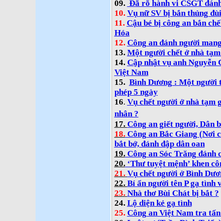
09.
Đã rõ hành vi CSGT đánh
10.
Vụ nữ SV bị bắn thủng đù
11.
Cậu bé bị công an bắn chế
Hóa
12.
Công an đánh người mang t
13.
Một người chết ở nhà tạ
14.
Cập nhật vụ anh Nguyễn C
Việt Nam
15.
Bình Dương : Một người t
phép 5 ngày
16
.
Vụ chết người ở nhà tạm g
nhân ?
17.
Công an giết người, Dân 
18.
Công an Bắc Giang (Nơi c
bắt bớ, đánh đập dân oan
19.
Công an Sóc Trăng đánh c
20.
‘Thư tuyệt mệnh’ khen cô
21.
Vụ chết người ở Bình Dươn
22.
Bí ẩn người tên P gạ tình 
23.
Nhà thơ Bùi Chát bị bắt ?
24.
Lộ diện kẻ gạ tình
25.
Công an Việt Nam tra tấn