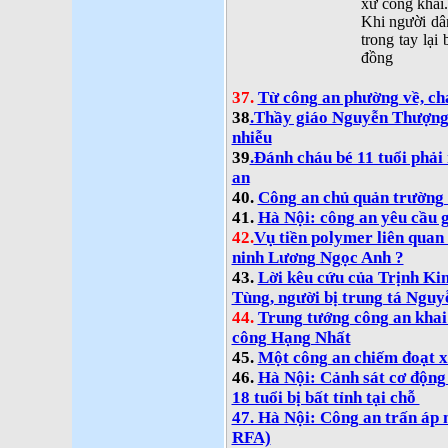
xử công khai.
Khi người dân
trong tay lại
đồng
37.
Từ công an phường về, chá
38
.Thầy giáo Nguyễn Thượng 
nhiễu
39
.Đánh cháu bé 11 tuổi phải
an
40.
Công an chủ quản trường 
41.
Hà Nội: công an yêu cầu g
42.
Vụ tiền polymer liên quan
ninh Lương Ngọc Anh ?
43.
Lời kêu cứu của Trịnh Ki
Tùng, người bị trung tá Nguy
44.
Trung tướng công an khai
công Hạng Nhất
45.
Một công an chiếm đoạt 
46.
Hà Nội: Cảnh sát cơ động 
18 tuổi bị bất tỉnh tại chỗ
47. Hà Nội: Công an trấn áp 
RFA)