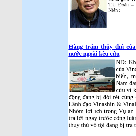
T.Ư Đoàn – 
Niên :
Hàng trăm thủy thủ của
nước ngoài kêu cứu
NĐ: Kh
của Vin
biển, m
Nam đan
cứu vì 
động đang bị đói rét cùng
Lãnh đạo Vinashin & Vinal
Nhóm lợi ích trong Vụ án 
trả lời ngay trước công luậ
thủy thủ vô tội đang bị tra t