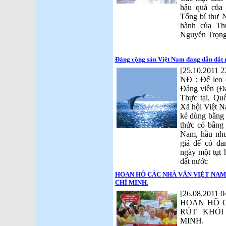
hậu quả của
Tổng bí thư 
hành của Th
Nguyễn Trọng
Đảng cộng sản Việt Nam đang dẫn dắt n
[25.10.2011 2
NĐ : Để leo c
Đảng viên (Đả
Thực tại, Qu
Xã hội Việt N
kẻ dùng bằng g
thức có bằng 
Nam, hầu như
giả để có da
ngày một tụt 
đất nước
HOAN HÔ CÁC NHÀ VĂN VIỆT NAM
CHÍ MINH.
[26.08.2011 0
HOAN HÔ 
RÚT KHỎI
MINH.