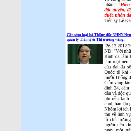
nhân”.
"Hiện 
đặc quyền, đặ
thiết, nhân d
Tiến sỹ Lê Đ
Cần sớm loại bỏ Thống đốc NHNN Nguyễ
quản lý Tiền tệ & Thị trường vàng.
[26.12.2012 2
NĐ: "Với nhữ
Bình đã làm 
làm một nẻo t
của đại đa s
Quốc tế khi 
mười Thống đ
Cấm vàng làm 
định 24, cấm
dân và độc qu
phi nền kinh 
chui, bán lậu 
Nhóm lợi ích l
thu về lĩnh v
từ chủ trươn
ngược nền kinh
ngày một tr