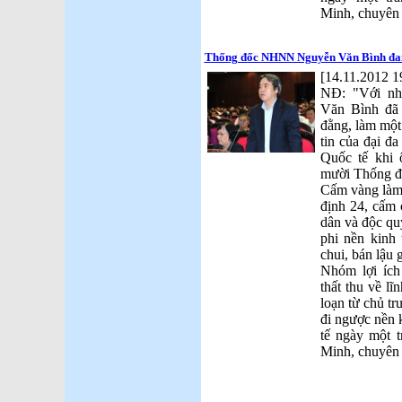
Minh, chuyên 
Thống đốc NHNN Nguyễn Văn Bình đang
[14.11.2012 1
NĐ: "Với nh
Văn Bình đã 
đằng, làm một
tin của đại đ
Quốc tế khi 
mười Thống đ
Cấm vàng làm 
định 24, cấm
dân và độc qu
phi nền kinh 
chui, bán lậu 
Nhóm lợi ích
thất thu về l
loạn từ chủ t
đi ngược nền k
tế ngày một 
Minh, chuyên 