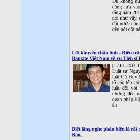
Dù không đượ
cũng lưu vào
rằng năm 201
nói như vậy, 
đất nước cũn
đến nỗi dốt ná
Lời khuyên chân tình - Điều trầ
Bauxite Việt Nam về vụ Tiến s
[12.01.2011 1
Luật sư Ngu
luật Cù Huy H
tố cáo lên cá
luật đối vớ
nhưng đến n
quan pháp luậ
án
Biết lắng nghe phản biện là rấ
Bảo.