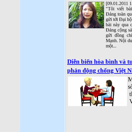
[09.01.2011 1
"Tôi viết bà
Đảng toàn qu
gửi tới Đại hộ
bài này qua 
Đảng cộng sả
gửi đồng ch
Mạnh. Nội du
một...
Diễn biến hòa bình và tu
phản động chống Việt 
M
s
t
V