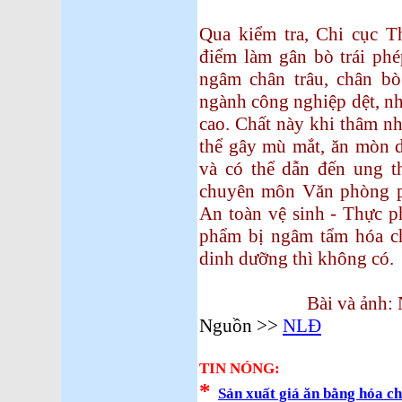
Qua kiểm tra, Chi cục T
điểm làm gân bò trái phe
ngâm chân trâu, chân bò. 
ngành công nghiệp dệt, nhuô
cao. Chất này khi thâm nhậ
thể gây mù mắt, ăn mòn da,
và có thể dẫn đến ung t
chuyên môn Văn phòng ph
An toàn vệ sinh - Thực p
phẩm bị ngâm tẩm hóa c
dinh dưỡng thì không có.
Bài và ảnh: NGU
Nguồn >>
NLĐ
TIN NÓNG:
*
Sản xuất giá ăn bằng hóa c