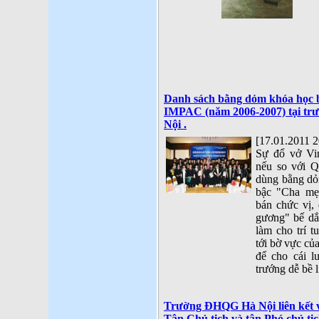
Danh sách bằng dỏm khóa học 
IMPAC (năm 2006-2007) tại trư
Nội .
[17.01.2011 2
Sự đổ vở Vin
nếu so với Q
dùng bằng dỏm
bậc "Cha mẹ
bán chức vị,
gương" bế dắt
làm cho trí t
tới bờ vực của
để cho cái l
trướng dễ bề l
Trường ĐHQG Hà Nội liên kết v
Tân Chủ tịch và tân Phó chủ tị