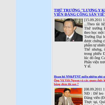
THỨ TRƯỞNG "LƯƠNG Y K
VIÊN ĐẢNG CỘNG SẢN VIỆT
[15.09.2011 1
...Theo tài l
Thứ trưởng 
theo học một 
Trường Đại h
được chứng c
phẩm tự nhiên
Thế nhưng, 
trong phiếu Đ
lúc đó ông C
Phân viện tr
Y tế.
Hoan hô NN&PTNT miễn nhiệm phó gi
Ông Vũ Viết Ngoạn và các quan chức 
bằng dỏm thì sao ?
[08.09.2011 1
NĐ : Để leo c
Đảng viên (Đả
Thực tại, Qu