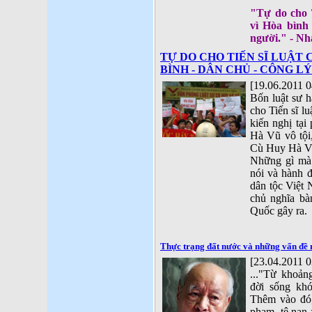
"Tự do cho 
vì Hòa bình 
người." - N
TỰ DO CHO TIẾN SĨ LUẬT 
BÌNH - DÂN CHỦ - CÔNG L
[19.06.2011 0
Bốn luật sư 
cho Tiến sĩ l
kiến nghị tại
Hà Vũ vô tội,
Cù Huy Hà V
Những gì mà
nói và hành đ
dân tộc Việt
chủ nghĩa bà
Quốc gây ra.
Thực trạng đất nước và những vấn đề 
[23.04.2011 0
..."Từ khoản
đời sống kh
Thêm vào đó,
phạm, tệ nạn 