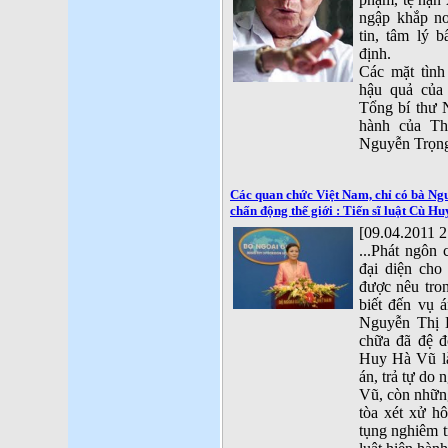
ngập khắp nơ
tin, tâm lý 
định.
Các mặt tình 
hậu quả của
Tổng bí thư
hành của T
Nguyễn Trọng
Các quan chức Việt Nam, chỉ có bà Ng
chấn động thế giới : Tiến sĩ luật Cù H
[09.04.2011 2
...Phát ngôn
đại diện cho
được nêu tro
biết đến vụ
Nguyễn Thị 
chữa đã đệ đ
Huy Hà Vũ là
án, trả tự do
Vũ, còn những
tòa xét xử h
tụng nghiêm t