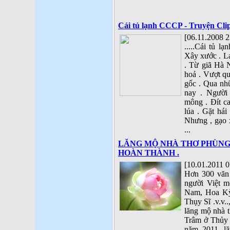
Cái tủ lạnh CCCP - Truyện Cl
[06.11.2008 2
.....Cái tủ 
Xây xước . La
. Từ giã Hà N
hoả . Vượt qu
gốc . Qua nh
nay . Người
mông . Đít ca
lúa . Gặt hái
Nhưng , gạo x
...
LĂNG MỘ NHÀ THƠ PHÙNG
HOÀN THÀNH .
[10.01.2011 0
Hơn 300 văn 
người Việt 
Nam, Hoa Kỳ
Thụy Sĩ .v.v..
lăng mộ nhà 
Trâm ở Thủy 
năm 2011, l