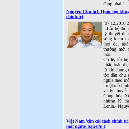
đảng phái."
Nguyên Chủ tịch Quốc hội khuy
chính trị
[07.12.2010 2
...Lỗi hệ thố
lý thuyết đế
sống kiểm n
thời đại ng
thường mới n
thôi.
Có lẽ, lỗi hệ
nhất, toàn diệ
từ khi chúng
tộc dân chủ 
nghĩa theo m
- một mô hình
và lý thuyết
Cộng hòa Xô 
những lý th
Lenin.- Nguy
Việt Nam 'cần cải cách chính trị
một người bạn lớn !