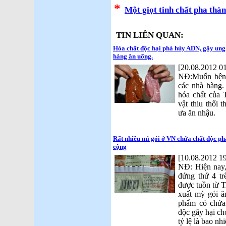
*
Một giọt tinh chất pha thàn
TIN LIÊN QUAN:
Hóa chất độc hại phá hủy ADN, gây ung 
hàng ăn uống.
[20.08.2012 01
NĐ:Muốn bệnh
các nhà hàng.
hóa chất của 
vật thiu thối
ưa ăn nhậu.
Rất nhiều mì gói ở VN chứa chất độc p
cộng
[10.08.2012 19
NĐ: Hiện nay,
đứng thứ 4 tr
được tuồn từ 
xuất mỳ gói ă
phẩm có chứa
độc gây hại ch
tỷ lệ là bao n