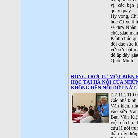
vị, các bạn 
quay quay .
Hy vọng, Chủ
học đã xuật 
sẽ đưa Nhân 
chủ, giàu mạn
Kính chúc qu
dồi dào sức 
với sức bật m
để ắp đầy già
Quốc Minh.
ĐỘNG TRỜI TỪ MỘT BIÊN 
HỌC TẠI HÀ NỘI CỦA NHỮ
KHÔNG ĐẾN NỖI DỐT NÁT.
[27.11.2010 0
Các nhà kinh 
Văn kiện, nh
vào sửa Văn
Ban Văn Kiện
việc của họ. 
cứu là nói tru
thần xây dựng