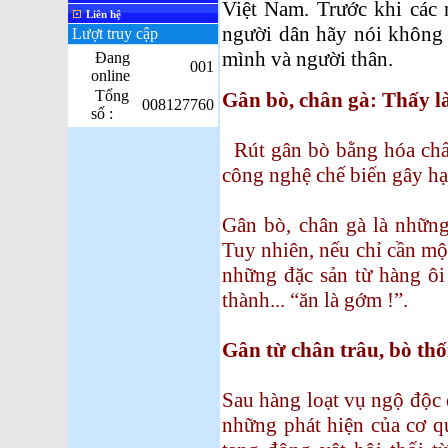
Việt Nam. Trước khi các 
Liên hệ
người dân hãy nói không 
Lượt truy cập
mình và người thân.
Đang
001
online
Tổng
Gân bò, chân gà: Thấy 
008127760
số :
Rút gân bò bằng hóa chấ
công nghệ chế biến gây h
Gân bò, chân gà là nhữn
Tuy nhiên, nếu chỉ cần mộ
những đặc sản từ hàng ôi 
thành... “ăn là gớm !”.
Gân từ chân trâu, bò thố
Sau hàng loạt vụ ngộ độc 
những phát hiện của cơ q