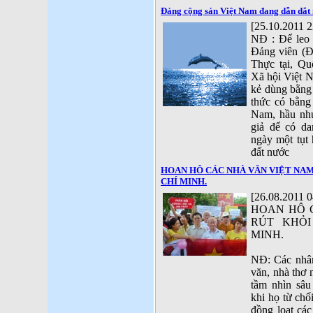
Đảng cộng sản Việt Nam đang dẫn dắt 
[25.10.2011 2
NĐ : Để leo 
Đảng viên (Đả
Thực tại, Qu
Xã hội Việt 
kẻ dùng bằng g
thức có bằng 
Nam, hầu nh
giả để có da
ngày một tụt 
đất nước
HOAN HÔ CÁC NHÀ VĂN VIỆT NAM
CHÍ MINH.
[26.08.2011 0
HOAN HÔ 
RÚT KHỎI
MINH.
NĐ: Các nhân 
văn, nhà thơ 
tầm nhìn sâu
khi họ từ chố
đồng loạt các