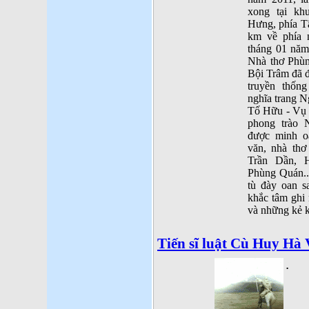
xong tại kh
Hưng, phía T
km về phía 
tháng 01 năm 
Nhà thơ Phùn
Bội Trâm đã đ
truyền thống
nghĩa trang 
Tố Hữu - Vụ 
phong trào 
được minh o
văn, nhà thơ
Trần Dần, 
Phùng Quán...
tù đày oan sa
khắc tâm ghi
và những kẻ k
Tiến sĩ luật Cù Huy Hà
.