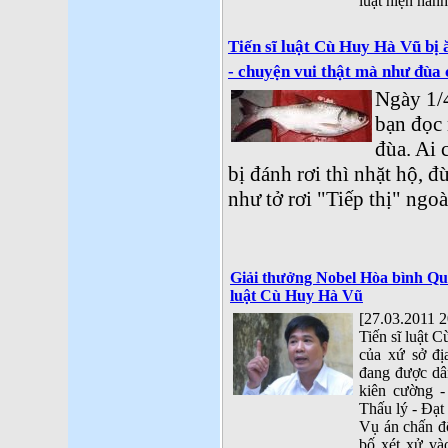
luật hiện hành
Tiến sĩ luật Cù Huy Hà Vũ bị
- chuyện vui thật mà như đù
Ngày 1/4
bạn đọc
đùa. Ai 
bị đánh rơi thì nhặt hộ, đ
như tở rơi "Tiếp thị" ngo
Giải thưởng Nobel Hòa bình Quố
luật Cù Huy Hà Vũ
[27.03.2011 2
Tiến sĩ luật 
của xứ sở đị
đang được dân
kiên cường -
Thấu lý - Đạt 
Vụ án chấn độ
bố xét xử và