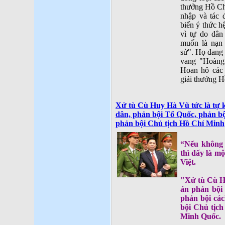
thưởng Hồ Ch
nhập và tác 
biến ý thức h
vì tự do dân
muốn là nạn
sử". Họ đang 
vang "Hoàng
Hoan hô các 
giải thưởng 
Xử tù Cù Huy Hà Vũ tức là tự 
dân, phản bội Tổ Quốc, phản b
phản bội Chủ tịch Hồ Chí Minh
“Nếu không
thì đấy là m
Việt.
"Xử tù Cù Hu
án phản bội
phản bội cá
bội Chủ tịch
Minh Quốc.