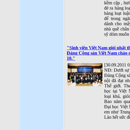
kềm cặp , hư
đẻ ra hàng lo
hàng loạt luậ
để trong ngă
dành cho mấ
nhà quê chân 
sỹ dỏm muôn 
"Sinh viên Việt Nam giỏi nhất th
Đảng Cộng sản Việt Nam chào 
10."
[30.09.2011 0
NĐ: Dưới sự l
Đảng Cộng sả
nội đã đạt nh
Thế giới. Th
học tại Việt 
loại khá, giỏ
Bao năm qua
Đại học Việ
em như Trung
Lào hết sức đ