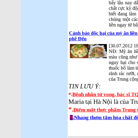
bấy lâu nay dâ
chất cực kỳ đ
biết đang làm
chủng một các
liền ngay từ bâ
Cảnh báo độc hại của mỳ ăn liề
phê Đểu
[30.07.2012 18
NĐ: Mỳ ăn li
màu cũng như 
nguy hại cho 
thuốc bổ làm t
rãnh rác rưỡi, 
của Trung cộng
TIN LƯU Ý:
*.
Bệnh nhân tử vong, bác sĩ T
Maria tại Hà Nội là của T
*.
Điểm mặt thực phẩm Trung 
*
.Nhang thơm tẩm hóa chất đ