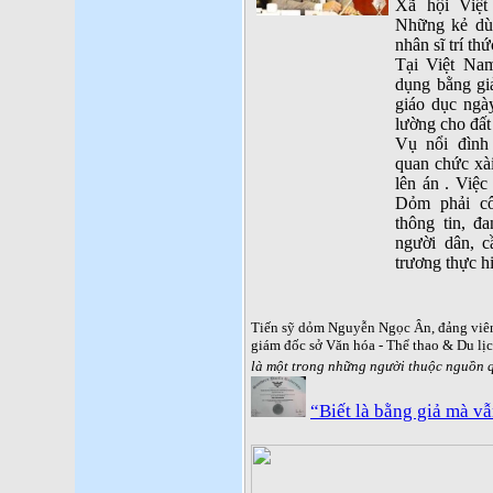
Xã hội Việt
Những kẻ dùn
nhân sĩ trí th
Tại Việt Na
dụng bằng gi
giáo dục ngày
lường cho đất
Vụ nổi đình
quan chức xà
lên án . Việc
Dỏm phải cô
thông tin, đ
người dân, 
trương thực h
Tiến sỹ dỏm Nguyễn Ngọc Ân, đảng viê
giám đốc sở Văn hóa - Thể thao & Du lị
là một trong những người thuộc nguồn q
“Biết là bằng giả mà vẫ