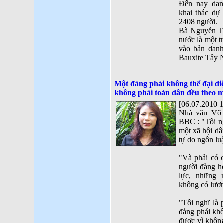
Đến nay dan
khai thác dự
2408 người.
Bà Nguyễn Th
nước là một t
vào bản danh
Bauxite Tây 
Một đảng phái không thể đại di
không phải toàn dân đều theo m
[06.07.2010 1
Nhà văn Võ 
BBC : "Tôi ng
một xã hội dân
tự do ngôn lu
"Và phải có 
người đàng ho
lực, những 
không có lươn
"Tôi nghĩ là 
đảng phái khô
được vì không