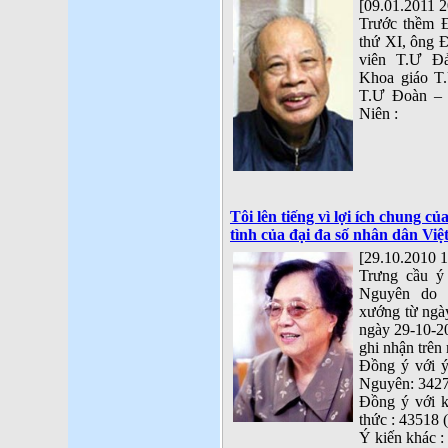
[09.01.2011 2
Trước thềm Đ
thứ XI, ông
viên T.Ư Đ
Khoa giáo T.
T.Ư Đoàn – 
Niên :
Tôi lên tiếng vì lợi ích chung c
tình của đại đa số nhân dân Việ
[29.10.2010 1
Trưng cầu ý
Nguyên do 
xướng từ ngà
ngày 29-10-2
ghi nhận trên 
Đồng ý với 
Nguyên: 3427
Đồng ý với ki
thức : 43518 
Ý kiến khác :