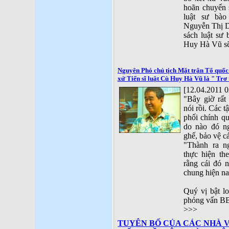
hoãn chuyến 
luật sư bào
Nguyễn Thị D
sách luật sư 
Huy Hà Vũ sẽ
Nguyên Phó chủ tịch Mặt trận Tổ quốc
xử Tiến sĩ luật Cù Huy Hà Vũ là " Trơ 
[12.04.2011 0
"Bây giờ rất
nói rồi. Các t
phối chính q
do nào đó n
ghế, bảo vệ cá
"Thành ra n
thực hiện th
rằng cái đó n
chung hiện na
Quý vị bật lo
phỏng vấn B
>>>
TUYÊN BỐ CỦA CÁC NHÀ V