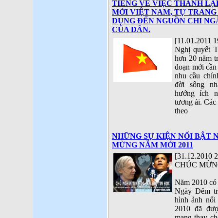
TIẾNG VỀ VIỆC THÀNH LẬ
MỚI VIỆT NAM, TỰ TRANG
DỤNG ĐẾN NGUỒN CHI NG
CỦA DÂN.
[11.01.2011 1
Nghị quyết T
hơn 20 năm tr
đoạn mới cần
nhu cầu chín
đời sống nh
hướng ích n
tương ái. Các
theo
NHỮNG SỰ KIỆN NỔI BẬT N
MỪNG NĂM MỚI 2011
[31.12.2010 2
CHÚC MỪNG
Năm 2010 có n
Ngày Đêm trâ
hình ảnh nổi
2010 đã được
mạng thay ch