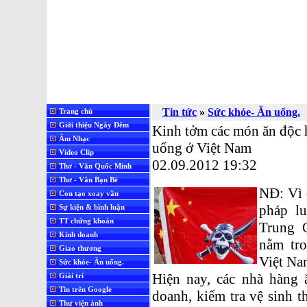
Tin tức
»
Sức khỏe- Ăn uống.
Trang chủ
Giới thiệu Ngày Đêm
Kinh tởm các món ăn độc h
Âm Nhạc
uống ở Việt Nam
Video Clip
02.09.2012 19:32
Thơ - Văn Quốc Minh
Thơ - Văn Bạn Bè
NĐ: Vì 
Con tạo xoay vần
pháp lu
Sự kiện & bình luận
TT chứng khoán
Trung 
Kinh doanh
nằm tro
Giao thương
Việt Na
Sức khỏe- Ăn uống.
Hiện nay, các nhà hàng
Giải trí
Tin trên Google
doanh, kiểm tra vệ sinh t
Thư viện ảnh