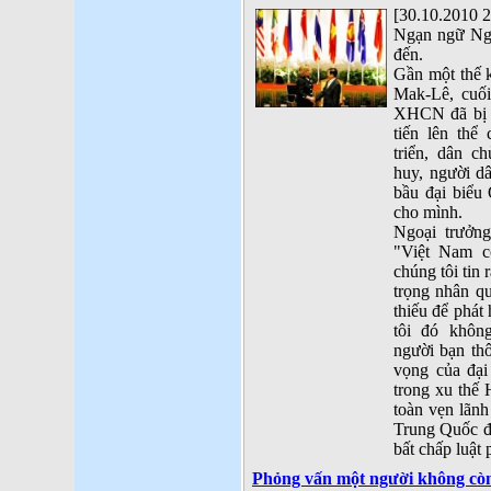
[30.10.2010 2
Ngạn ngữ Nga 
đến.
Gần một thế k
Mak-Lê, cuối
XHCN đã bị s
tiến lên thể
triển, dân c
huy, người dâ
bầu đại biểu
cho mình.
Ngoại trưởng
"Việt Nam có
chúng tôi tin 
trọng nhân q
thiếu để phát 
tôi đó khôn
người bạn th
vọng của đại
trong xu thế 
toàn vẹn lãnh
Trung Quốc đ
bất chấp luật
Phỏng vấn một người không cò