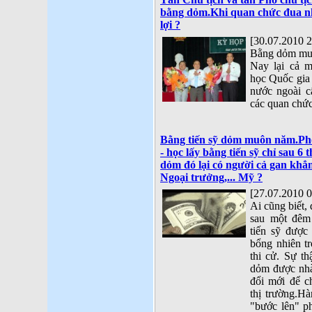
bằng dỏm.Khi quan chức đua n
lợi ?
[30.07.2010 2
Bằng dỏm mu
Nay lại cả m
học Quốc gia 
nước ngoài c
các quan chức 
Bằng tiến sỹ dỏm muôn năm.Phó 
- học lấy bằng tiến sỹ chỉ sau 6 
dỏm đó lại có người cả gan khẳ
Ngoại trưởng,... Mỹ ?
[27.07.2010 0
Ai cũng biết,
sau một đêm
tiến sỹ đượ
bổng nhiên t
thi cử. Sự th
dỏm được nhà
đổi mới để c
thị trường.Hà
"bước lên" p