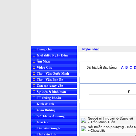
Trang chủ
Nghe nhạc
Giới thiệu Ngày Đêm
Âm Nhạc
Video Clip
Bài hát bắt đầu bằng:
A
B
C
Thơ - Văn Quốc Minh
Thơ - Văn Bạn Bè
Con tạo xoay vần
Sự kiện & bình luận
TT chứng khoán
Kinh doanh
K
Giao thương
Sức khỏe- Ăn uống.
Người ơi ! người ở đừng về
Giải trí
»
Trần Mạnh Tuấn
Nổi buồn hoa phượng - Hòa t
Tin trên Google
» Chưa biết
Thư viện ảnh