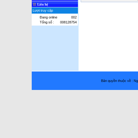
Liên hệ
Lượt truy cập
Đang online
002
Tổng số :
008128754
Bản quyền thuộc về : 