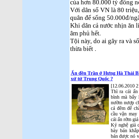
của hơn 80.000 tỷ đồng n
Với dân số VN là 80 triệu
quân để sống 50.000đ/ngày
Khi dân cả nước nhịn ăn l
âm phủ hết.
Tội này, do ai gây ra và số
thừa biết .
Ấn đền Trần ở Hưng Hà Thái Bìn
xứ từ Trung Quốc ?
[12.06.2010 2
Thì ra cái ấ
bình mà bấy 
nườm nượp ch
cả đêm để ch
cầu vận may t
cái ấn rởm gi
Kỷ nghệ giả 
bày bán khắp
bán được nó vớ