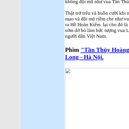
không đội mũ như vua Tần Thủ
Thật trớ trêu và buồn cười khi
mạo và đội mũ riềm che như v
ra Hồ Hoàn Kiếm lại cho đó là
sớm dở bỏ làm bức tượng vua L
người dân Việt Nam.
Phim
"Tần Thủy Hoàng"
Long - Hà Nội.