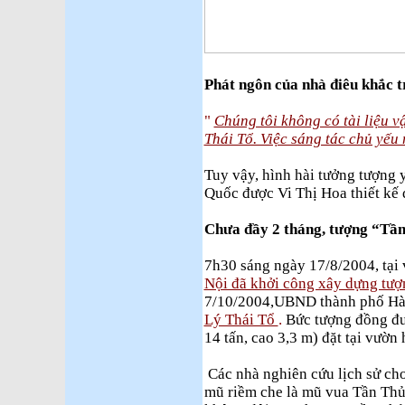
Phát ngôn của nhà điêu khắc 
"
Chúng tôi không có tài liệu v
Thái Tổ. Việc sáng tác chủ yếu 
Tuy vậy, hình hài tưởng tượng
Quốc được Vi Thị Hoa thiết kế
Chưa đầy 2 tháng, tượng “Tần
7h30 sáng ngày 17/8/2004, tại
Nội đã khởi công xây dựng tượ
7/10/2004,UBND thành phố Hà
Lý Thái Tổ
.
Bức tượng đồng đượ
14 tấn, cao 3,3 m) đặt tại vườn
Các nhà nghiên cứu lịch sử cho
mũ riềm che là mũ vua Tần Th