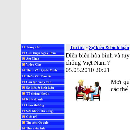
Tin tức
»
Sự kiện & bình luận
Trang chủ
Giới thiệu Ngày Đêm
Diễn biến hòa bình và tuy
Âm Nhạc
chống Việt Nam ?
Video Clip
05.05.2010 20:21
Thơ - Văn Quốc Minh
Thơ - Văn Bạn Bè
Mời quý
Con tạo xoay vần
các thế
Sự kiện & bình luận
TT chứng khoán
Kinh doanh
Giao thương
Sức khỏe- Ăn uống.
Giải trí
Tin trên Google
Thư viện ảnh