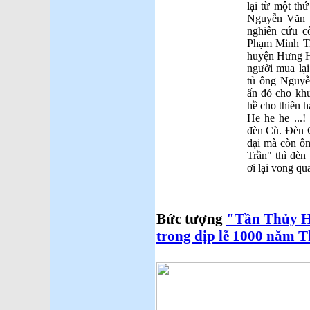
lại từ một th
Nguyễn Văn T
nghiên cứu c
Phạm Minh T
huyện Hưng H
người mua lại
tủ ông Nguyễn
ấn đó cho khu
hề cho thiên h
He he he ...!
đèn Cù. Đèn C
dại mà còn ôm
Trần" thì đèn
ơi lại vong qua
Bức tượng
"Tần Thủy H
trong dịp lễ 1000 năm 