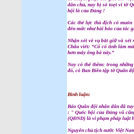
dân chủ, nay bị sổ toẹt vì tờ
hội là của Đảng !
Các thế lực thù địch có muốn 
đến mức như bài báo của tác g
Nhận xét về vụ bắt giữ và xét
Châu viết: “Có cố tình làm mấ
hơn mấy ông bà này.”
Nay có thể thêm: trong những
đó, có Ban Biên tập tờ Quân đ
Bauxite 
Bình luận:
Báo Quân đội nhân dân đã tuy
: " Quốc hội của Đảng và cũn
(QĐND) là vi phạm pháp luật h
Nguyên chủ tịch nước Việt Nam