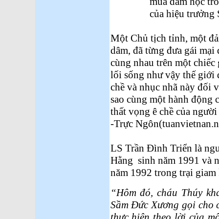
mua dâm học trò
của hiệu trưởn
Một Chủ tịch tỉnh, một đả
dâm, đã từng đưa gái mại 
cùng nhau trên một chiếc
lối sống như vậy thế giới
chề và nhục nhã này đối v
sao cùng một hành động c
thất vọng ê chề của người 
-Trực Ngôn(tuanvietnan.ne
LS Trần Đình Triển là ngư
Hằng sinh năm 1991 và n
năm 1992 trong trại giam k
“Hôm đó, cháu Thúy kha
Sầm Đức Xương gọi cho c
thực hiện theo lời của 