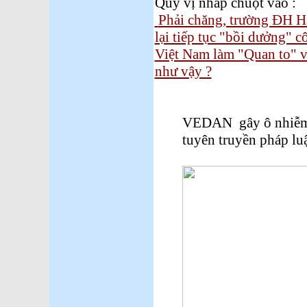
Quý vị nhấp chuột vào :
Phải chăng, trường ĐH Ha
lại tiếp tục "bồi dưởng" 
Việt Nam làm "Quan to" v
như vậy ?
VEDAN gây ô nhiễm m
tuyên truyền pháp luậ