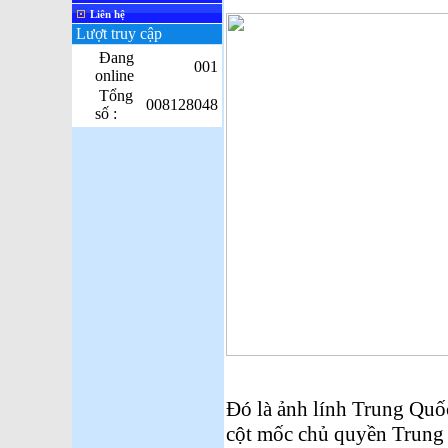
Liên hệ
Lượt truy cập
Đang
001
online
Tổng
008128048
số :
Đó là ảnh lính Trung Quố
cột mốc chủ quyền Trung