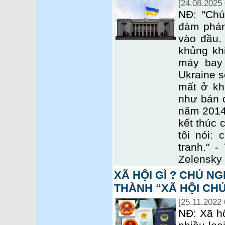
[24.08.2025 
NĐ: "Chú
đàm phán
vào đầu. 
khủng khi
máy bay
Ukraine s
mất ở kh
như bán 
năm 2014.
kết thúc 
tôi nói: 
tranh." 
Zelensky 
XÃ HỘI GÌ ? CHỦ NG
THÀNH “XÃ HỘI CHỦ
[25.11.2022 
NĐ: Xã hộ