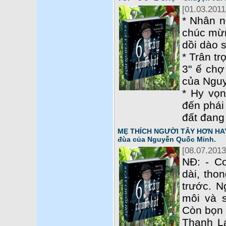
[01.03.2011
* Nhân n
chúc mừn
dồi dào 
* Trân tr
3" ế chợ
của Ngu
* Hy vọn
đến phái
đất đang
MẸ THÍCH NGƯỜI TÂY HƠN HAY 
đùa của Nguyễn Quốc Minh.
[08.07.2013
NĐ: - C
dài, tho
trước. N
môi và 
Còn bọn 
Thanh L