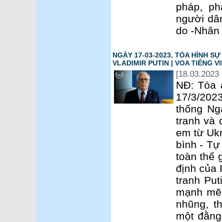
pháp, ph
người dân
do -Nhân 
NGÀY 17-03-2023, TÒA HÌNH 
VLADIMIR PUTIN | VOA TIẾNG V
[18.03.2023 
NĐ: Tòa 
17/3/2023
thống Nga
tranh và 
em từ Ukr
bình - Tự
toàn thế 
định của 
tranh Put
mạnh mẽ 
nhũng, t
một đằng