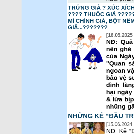
TRỨNG GIẢ ? XÚC XÍCH
???? THUỐC GIẢ ?????
MÌ CHÍNH GIẢ, BỘT NÊ
GIẢ...???????
[16.05.2025 
NĐ: Quả
nên ghé
của Ngày
"Quan sá
ngoan vậ
bảo vệ s
đình làn
hại ngày 
& lừa bị
nhũng gâ
NHỮNG KẺ “ĐẦU TR
[15.06.2024 
NĐ: Kẻ “