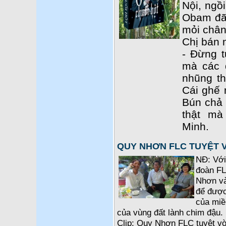
Nội, ngồ
Obam đã 
mỏi chân
Chị bán 
- Đừng t
mà các 
nhũng th
Cái ghế 
Bún chả c
thật m
Minh.
QUY NHƠN FLC TUYỆT 
NĐ: Với
đoàn FL
Nhơn và
để được
của miề
của vùng đất lành chim đậu. 
Clip: Quy Nhơn FLC tuyệt vờ