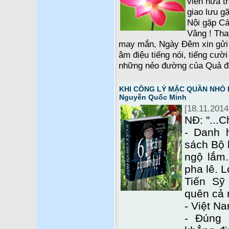
viên nữa t
giao lưu g
Nội gặp C
Vâng ! Tha
may mắn, Ngày Đêm xin gửi 
âm điệu tiếng nói, tiếng cười
những nẻo đường của Quả đấ
KHI CÔNG LÝ MẶC QUẦN NHỎ LÊ
Nguyễn Quốc Minh
[18.11.2014
NĐ: "...C
- Danh 
sách Bộ 
ngộ lắm.
pha lê. L
Tiến Sỹ
quên cả r
- Việt Na
- Đúng 