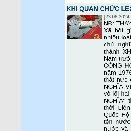
KHI QUAN CHỨC LE
[23.06.2024 
NĐ: THA
Xã hội g
nhiều loạ
chủ nghĩ
thành X
Nam trướ
CỘNG HÒ
năm 1976
thật nực
NGHĨA VI
vô lối ha
NGHĨA" 
thời Liê
Quốc Hội
tên nước
nước và 