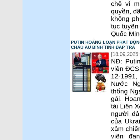
chế vì m
quyền, dâ
không phả
tục tuyên
Quốc Min
PUTIN HOẢNG LOẠN PHÁT ĐỘNG
CHÂU ÂU BÌNH TĨNH ĐÁP TRẢ
[18.09.2025 
NĐ: Puti
viên ĐCS 
12-1991,
Nước Ng
thống Nga
gái. Hoa
tài Liên 
người dâ
của Ukra
xâm chiếm
viên đạ