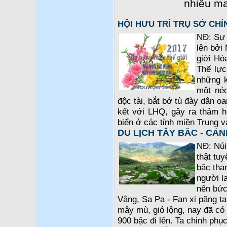
nhiều ma
HỘI HƯU TRÍ TRỤ SỞ CH
NĐ: Sự 
lên bởi 
giới Hò
Thế lực
những k
một nẻ
độc tài, bắt bớ tù đày dân o
kết với LHQ, gây ra thảm 
biển ở các tỉnh miền Trung 
DU LỊCH TÂY BẮC - CẢN
NĐ: Núi
thật tuy
bậc tha
người l
nên bức 
Vâng, Sa Pa - Fan xi păng t
mây mù, gió lộng, nay đã có 
900 bậc đi lên. Ta chinh phụ