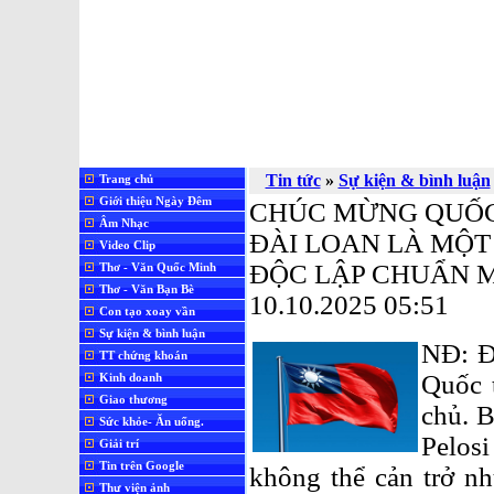
Tin tức
»
Sự kiện & bình luận
Trang chủ
Giới thiệu Ngày Đêm
CHÚC MỪNG QUỐC 
Âm Nhạc
ĐÀI LOAN LÀ MỘT
Video Clip
ĐỘC LẬP CHUẨN M
Thơ - Văn Quốc Minh
Thơ - Văn Bạn Bè
10.10.2025 05:51
Con tạo xoay vần
Sự kiện & bình luận
NĐ: Đ
TT chứng khoán
Quốc 
Kinh doanh
Giao thương
chủ. 
Sức khỏe- Ăn uống.
Pelos
Giải trí
Tin trên Google
không thể cản trở nh
Thư viện ảnh