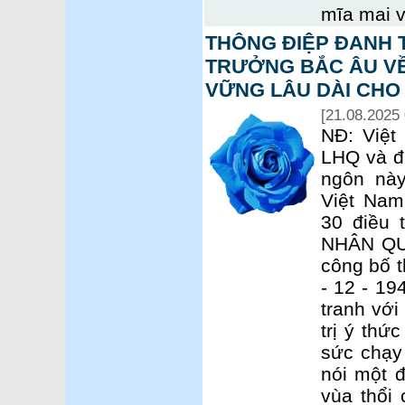
mĩa mai v
THÔNG ĐIỆP ĐANH 
TRƯỞNG BẮC ÂU VỀ
VỮNG LÂU DÀI CHO
[21.08.2025 
NĐ: Việt
LHQ và đã
ngôn này
Việt Nam
30 điều
NHÂN QU
công bố t
- 12 - 1
tranh với
trị ý thứ
sức chạy
nói một 
vùa thổi 