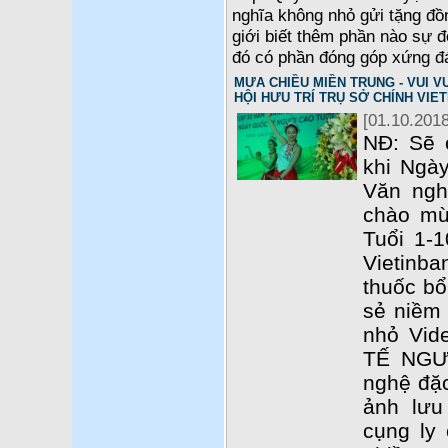
nghĩa không nhỏ gửi tặng đồ
giới biết thêm phần nào sự 
đó có phần đóng góp xứng đ
MƯA CHIỀU MIỀN TRUNG - VUI VU
HỘI HƯU TRÍ TRỤ SỞ CHÍNH VIE
[01.10.2018
NĐ: Sẽ 
khi Ngày
Văn ngh
chào mừ
Tuổi 1-1
Vietinba
thuốc b
sẻ niềm 
nhỏ Vid
TẾ NGƯ
nghệ đặc
ảnh lưu
cụng ly