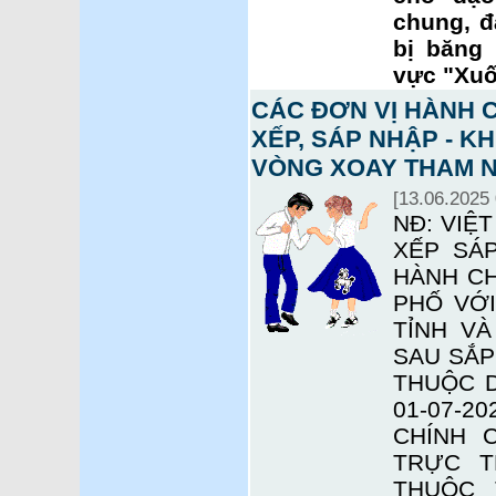
chung, đ
bị băng 
vực "Xuố
CÁC ĐƠN VỊ HÀNH C
XẾP, SÁP NHẬP - 
VÒNG XOAY THAM 
[13.06.2025 
NĐ: VIỆT
XẾP SÁ
HÀNH CH
PHỐ VỚI
TỈNH V
SAU SẮP
THUỘC D
01-07-
CHÍNH 
TRỰC T
THUỘC 