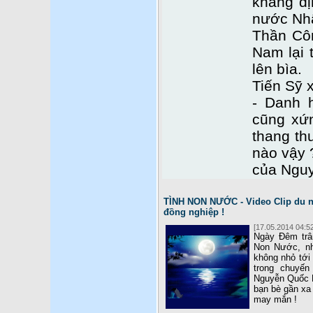
khẳng đị
nước Nhâ
Thần Côn
Nam lại 
lên bìa.
Tiến Sỹ 
- Danh 
cũng xứ
thang th
nào vậy 
của Ngu
TÌNH NON NƯỚC - Video Clip du n
đồng nghiệp !
[17.05.2014 04:52
Ngày Đêm trân
Non Nước, nh
không nhỏ tới
trong chuyến
Nguyễn Quốc M
bạn bè gần xa 
may mắn !