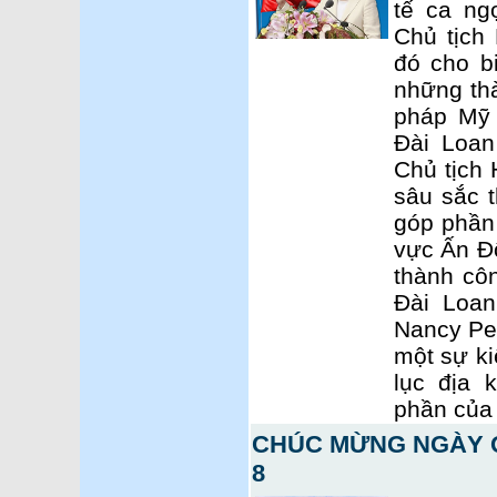
tế ca ng
Chủ tịch
đó cho b
những thà
pháp Mỹ 
Đài Loan
Chủ tịch 
sâu sắc 
góp phần 
vực Ấn Đ
thành côn
Đài Loan
Nancy Pel
một sự ki
lục địa 
phần của 
CHÚC MỪNG NGÀY Q
8