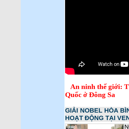
An ninh thế giới: 
Quốc ở Đông Sa
GIẢI NOBEL HÒA BÌ
HOẠT ĐỘNG TẠI VE
N