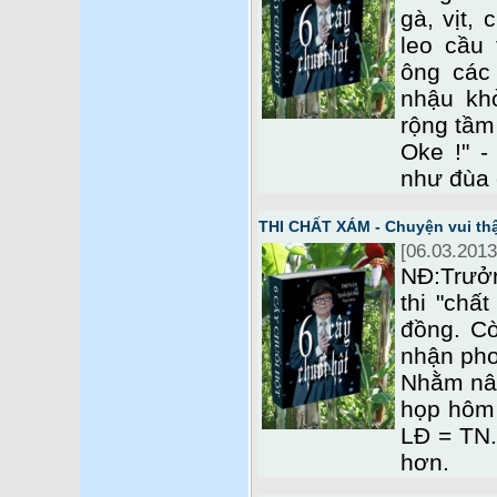
gà, vịt,
leo cầu
ông các
nhậu kh
rộng tầm
Oke !" -
như đùa
THI CHẤT XÁM - Chuyện vui th
[06.03.2013
NĐ:Trưởn
thi "chấ
đồng. C
nhận pho
Nhằm nân
họp hôm 
LĐ = TN.
hơn.