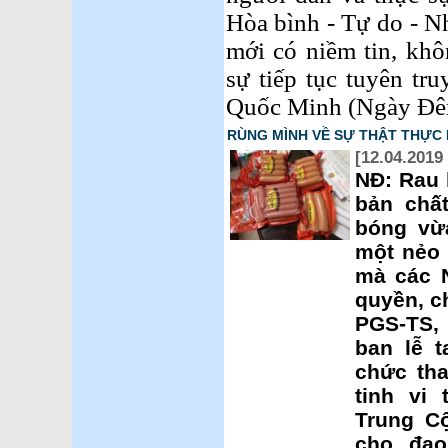
Hòa bình - Tự do - N
mới có niềm tin, khô
sự tiếp tục tuyên tru
Quốc Minh (Ngày Đê
RÙNG MÌNH VỀ SỰ THẬT THỰC 
[12.04.2019
NĐ: Rau 
bản chất
bóng vừa
một nẻo 
mà các 
quyền, c
PGS-TS, 
ban lễ 
chức th
tinh vi
Trung C
cho đạo