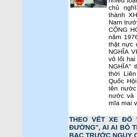
nhiều loạ
chủ nghĩ
thành X
Nam trướ
CỘNG HÒ
năm 1976
thật nực
NGHĨA VI
vô lối ha
NGHĨA" 
thời Liê
Quốc Hội
tên nước
nước và 
mĩa mai v
THEO VẾT XE ĐỔ 
ĐƯỜNG", AI AI BỎ 
BẠC TRƯỚC NGUY C