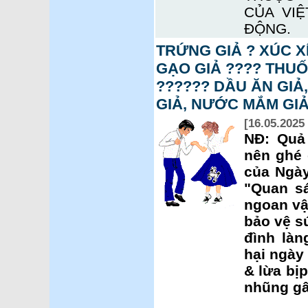
CỦA VI
ĐỘNG.
TRỨNG GIẢ ? XÚC XÍ
GẠO GIẢ ???? THUỐ
?????? DẦU ĂN GIẢ,
GIẢ, NƯỚC MẮM GIẢ,
[16.05.2025 
NĐ: Quả
nên ghé
của Ngày
"Quan sá
ngoan vậ
bảo vệ s
đình làn
hại ngày 
& lừa bị
nhũng gâ