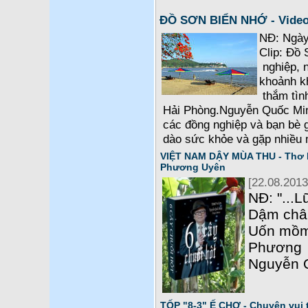
ĐỒ SƠN BIỂN NHỚ - Video 
NĐ: Ngày 
Clip: Đồ 
nghiệp, n
khoảnh k
thắm tìn
Hải Phòng.Nguyễn Quốc Min
các đồng nghiệp và bạn bè g
dào sức khỏe và gặp nhiều 
VIỆT NAM DẬY MÙA THU - Thơ 
Phương Uyên
[22.08.2013
NĐ: "...
Dậm chân
Uốn mồm
Phương 
Nguyễn 
TỐP "8-3" Ế CHỢ - Chuyện vui