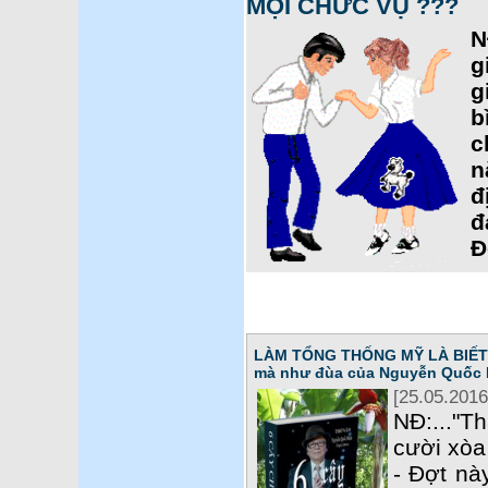
MỌI CHỨC VỤ ???
N
g
g
b
c
n
đ
đ
Đ
LÀM TỔNG THỐNG MỸ LÀ BIẾT T
mà như đùa của Nguyễn Quốc 
[25.05.2016
NĐ:..."T
cười xòa 
- Đợt nà