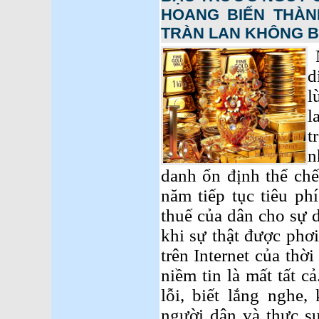
HOANG BIẾN THÀN
TRÀN LAN KHÔNG BI
d
l
l
t
n
danh ổn định thể chế
năm tiếp tục tiêu ph
thuế của dân cho sự d
khi sự thật được phơ
trên Internet của thời
niềm tin là mất tất c
lỗi, biết lắng nghe,
người dân và thực sự