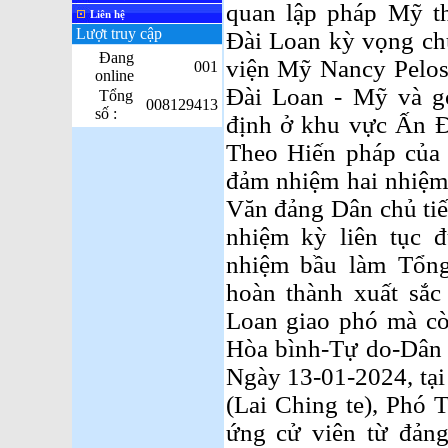
quan lập pháp Mỹ t
Liên hệ
Lượt truy cập
Đài Loan kỳ vọng ch
Đang
viện Mỹ Nancy Pelosi
001
online
Đài Loan - Mỹ và gó
Tổng
008129413
số :
định ở khu vực Ấn 
Theo Hiến pháp của 
đảm nhiệm hai nhiệm
Văn đảng Dân chủ tiế
nhiệm kỳ liên tục 
nhiệm bầu làm Tổng
hoàn thành xuất sắc
Loan giao phó mà cò
Hòa bình-Tự do-Dân c
Ngày 13-01-2024, tại
(Lai Ching te), Phó 
ứng cử viên từ đản