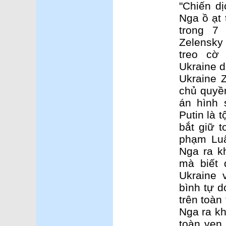
"Chiến d
Nga ồ ạt 
trong 7
Zelensky
treo cờ
Ukraine d
Ukraine 
chủ quyền
án hình 
Putin là 
bắt giữ 
phạm Luậ
Nga ra k
mà biết 
Ukraine 
bình tự 
trên toàn
Nga ra kh
toàn vẹn 