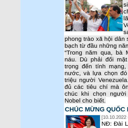
s
c
l
V
s
phong trào xã hội dân 
bạch từ đầu những nă
“Trong năm qua, bà 
náu. Dù phải đối mặt
trọng đến tính mạng,
nước, và lựa chọn đó
triệu người Venezuel
đủ các tiêu chí mà ôn
chúc khi chọn người
Nobel cho biết.
CHÚC MỪNG QUỐC K
[10.10.2022 
NĐ: Đài 