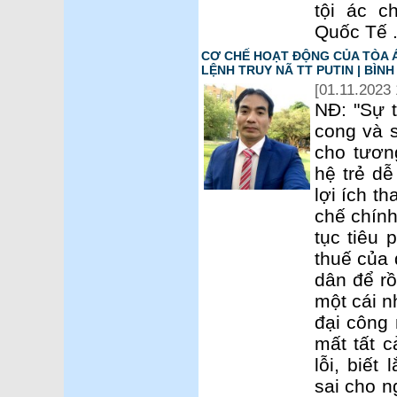
tội ác c
Quốc Tế 
CƠ CHẾ HOẠT ĐỘNG CỦA TÒA Á
LỆNH TRUY NÃ TT PUTIN | BÌN
[01.11.2023 
NĐ: "Sự 
cong và s
cho tương
hệ trẻ dễ
lợi ích t
chế chính
tục tiêu 
thuế của 
dân để rồ
một cái n
đại công 
mất tất c
lỗi, biết
sai cho n