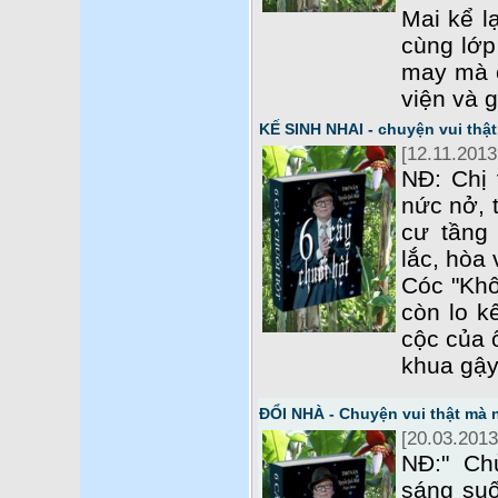
Mai kể l
cùng lớp
may mà c
viện và g
KẾ SINH NHAI - chuyện vui th
[12.11.2013
NĐ: Chị 
nức nở, 
cư tầng
lắc, hòa
Cóc "Khô
còn lo kế
cộc của 
khua gậy
ĐỔI NHÀ - Chuyện vui thật mà
[20.03.2013
NĐ:" Ch
sáng suố