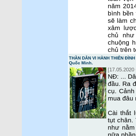
năm 2014
bình bền 
sẽ làm c
xâm lượ
chủ như
chuộng h
chủ trên 
THẦN DÂN VI HÀNH THIÊN ĐÌNH 
Quốc Minh.
[17.05.2020 
NĐ: ... Dâ
đầu. Ra 
cụ. Cảnh
mua đâu m
Cài thắt
tụt chân.
như nằm 
nữa phần 