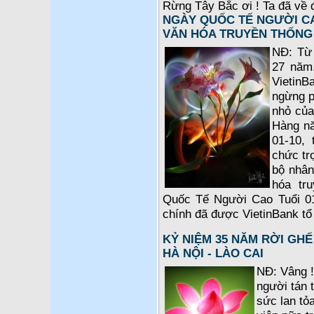
Rừng Tây Bắc ơi ! Ta đã về 
NGÀY QUỐC TẾ NGƯỜI CA
VĂN HÓA TRUYỀN THỐNG
NĐ: Từ 
27 năm.
VietinB
ngừng p
nhỏ của
Hàng nă
01-10, 
chức tr
bộ nhân
hóa tr
Quốc Tế Người Cao Tuổi 01-
chính đã được VietinBank tổ 
KỶ NIỆM 35 NĂM RỜI GHẾ
HÀ NỘI - LÀO CAI
NĐ: Vâng 
người tán
sức lan tỏ