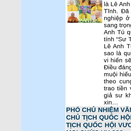
là Lê Anh
Tĩnh. Đã
nghiệp ở
sang trọn
Anh Tú q
tính “Sư 
Lê Anh Tú
sao là qu
vi hiến s
Điều đáng
muội hiếu
theo cun
trao tiền
giả sư k
xin…
PHÓ CHỦ NHIỆM VĂ
CHỦ TỊCH QUỐC HỘI
TỊCH QUỐC HỘI VƯƠ