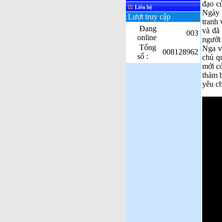
đạo c
Liên hệ
Ngày 1
Lượt truy cập
tranh 
Đang
và đã 
003
online
ngưới
Tổng
Nga và
008128962
số :
chủ q
mới c
thảm 
yêu ch