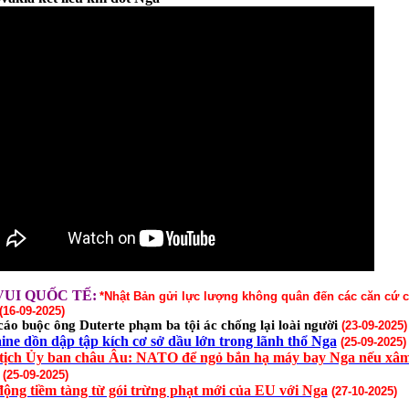
VUI QUỐC TẾ:
*
Nhật Bản gửi lực lượng không quân đến các căn cứ 
(16-09-2025)
áo buộc ông Duterte phạm ba tội ác chống lại loài người
(23-09-2025)
ine dồn dập tập kích cơ sở dầu lớn trong lãnh thổ Nga
(25-09-2025)
tịch Ủy ban châu Âu: NATO để ngỏ bắn hạ máy bay Nga nếu xâ
(25-09-2025)
động tiềm tàng từ gói trừng phạt mới của EU với Nga
(27-10-2025)