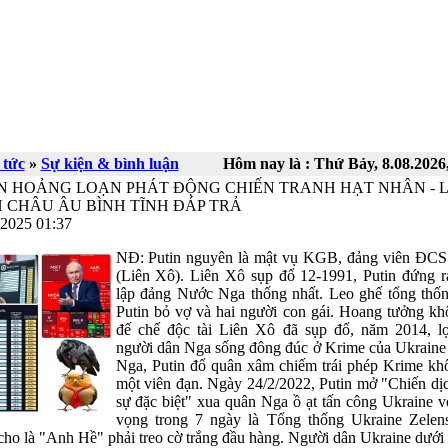
 tức
»
Sự kiện & bình luận
Hôm nay là :
Thứ Bảy, 8.08.2026
N HOẢNG LOẠN PHÁT ĐỘNG CHIẾN TRANH HẠT NHÂN - L
 CHÂU ÂU BÌNH TĨNH ĐÁP TRẢ
.2025 01:37
NĐ: Putin nguyên là mật vụ KGB, đảng viên Đ
(Liên Xô). Liên Xô sụp đổ 12-1991, Putin đứng r
lập đảng Nước Nga thống nhất. Leo ghế tổng thố
Putin bỏ vợ và hai người con gái. Hoang tưởng kh
đế chế độc tài Liên Xô đã sụp đổ, năm 2014, l
người dân Nga sống đông đúc ở Krime của Ukraine 
Nga, Putin đổ quân xâm chiếm trái phép Krime kh
một viên đạn. Ngày 24/2/2022, Putin mở "Chiến dị
sự đặc biệt" xua quân Nga ồ ạt tấn công Ukraine v
vọng trong 7 ngày là Tổng thống Ukraine Zele
cho là "Anh Hề" phải treo cờ trắng đầu hàng. Người dân Ukraine dưới 