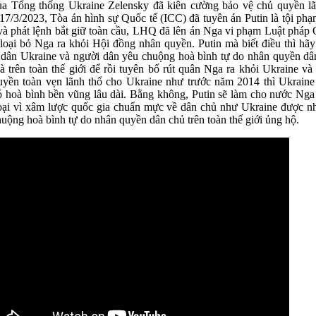
ủa Tổng thống Ukraine Zelensky đã kiên cường bảo vệ chủ quyền lã
7/3/2023, Tòa án hình sự Quốc tế (ICC) đã tuyên án Putin là tội phạ
và phát lệnh bắt giữ toàn cầu, LHQ đã lên án Nga vi phạm Luật pháp 
loại bỏ Nga ra khỏi Hội đồng nhân quyền. Putin mà biết điều thì hãy 
 dân Ukraine và người dân yêu chuộng hoà bình tự do nhân quyền dâ
 trên toàn thế giới để rồi tuyên bố rút quân Nga ra khỏi Ukraine và t
uyền toàn vẹn lãnh thổ cho Ukraine như trước năm 2014 thì Ukrain
ó hoà bình bền vũng lâu dài. Bằng không, Putin sẽ làm cho nước Nga
bại vì xâm lược quốc gia chuẩn mực về dân chủ như Ukraine được nh
uộng hoà bình tự do nhân quyền dân chủ trên toàn thế giới ủng hộ.