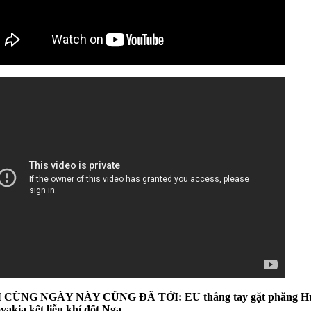
 CÙNG NGÀY NÀY CŨNG ĐÃ TỚI: EU thẳng tay gặt phăng H
vakia kết liễu khí đốt Nga