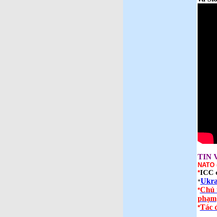
TIN 
NATO
ICC c
*
Ukra
*
Chủ 
*
phạm
Tác 
*