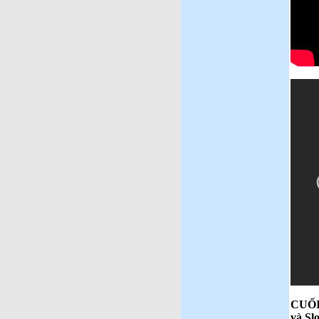
CUỐI
và Slo