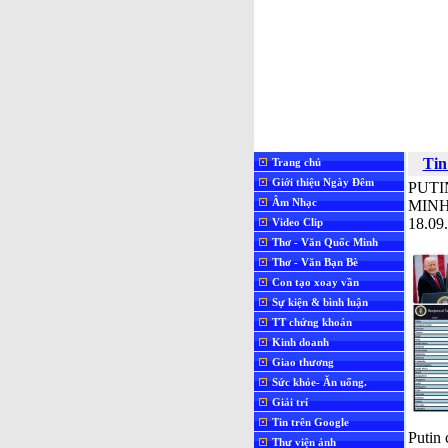
Tin
Trang chủ
Giới thiệu Ngày Đêm
PUTI
Âm Nhạc
MINH
18.09
Video Clip
Thơ - Văn Quốc Minh
Thơ - Văn Bạn Bè
Con tạo xoay vần
Sự kiện & bình luận
TT chứng khoán
Kinh doanh
Giao thương
Sức khỏe- Ăn uống.
Giải trí
Tin trên Google
Putin 
Thư viện ảnh