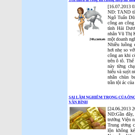
[16.07.2013 0
NĐ: TAND tỉn
Ngô Tuấn Dũn
công an công
tỉnh Hải Dươ
nhân Vũ Thị 
một doanh ngh
Nhiều luồng 
hơi nhẹ so vớ
công an khi c
trên ô tô. Thế
này từng ch
hiểu và suýt n
nhân chùn b
trần tội ác củ
SAI LẦM NGHIÊM TRỌNG CỦA ÔN
VĂN BÌNH
[24.06.2013 2
NĐ:Gần đây, 
trưởng Viện n
Trung ương c
lộn không k