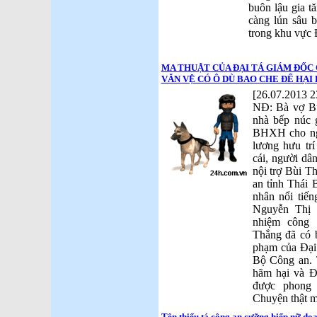
buôn lậu gia t
càng lún sâu b
trong khu vực
MA THUẬT CỦA ĐẠI TÁ GIÁM ĐỐC 
VĂN VỆ CÓ Ô DÙ BAO CHE ĐỂ HẠI
[26.07.2013 2
NĐ: Bà vợ Bùi
nhà bếp núc g
BHXH cho ngh
lương hưu tr
cái, người dâ
nội trợ Bùi T
an tỉnh Thái 
nhân nổi tiến
Nguyễn Thị 
nhiệm công 
Thắng đã có 
phạm của Đại
Bộ Công an. T
hãm hại và Đ
được phong
Chuyện thật m
Tên thiếu tá công an cưỡng hiếp nữ do