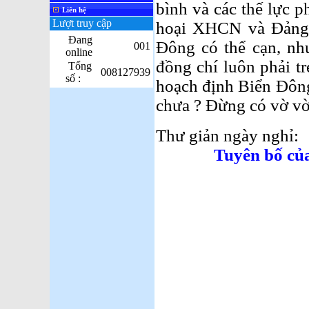
bình và các thế lực 
Liên hệ
Lượt truy cập
hoại XHCN và Đảng 
Đang
Đông có thể cạn, nh
001
online
đồng chí luôn phải t
Tổng
008127939
số :
hoạch định Biển Đông
chưa ? Đừng có vờ vờ
Thư giản ngày nghỉ:
Tuyên bố củ