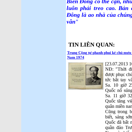
Biển Đông có thể cạn, như
luôn phải treo cao. Bản
Đông là ao nhà của chúng
vẫn
"
TIN LIÊN QUAN:
Trung Cộng tự phanh phui kẻ chủ mưu 
Nam 1974
[23.07.2013 1
NĐ: "Thời đ
được phục chứ
tức bắt tay 
Sa. 10 giờ 2
Quốc nổ sún
Sa. 11 giờ 3
Quốc tăng vi
quân miền na
Cũng trong 
biết, sáng s
Quốc đã bất 
quần đảo Trư