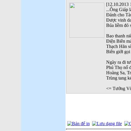
[12.10.2013 
...Ông Giáp l
Đánh cho Tà
Được vinh da
Búa liềm đỏ s
Bao thanh niê
Điện Biên má
Thạch Hãn s
Biên giới gọi
Ngày ra đi t
Phú Thọ nổ 
Hoàng Sa, T
Trùng tang ké
<= Tướng Võ