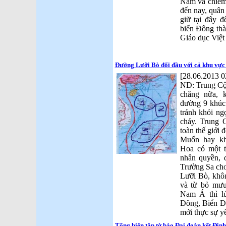
Nam và chiếm
đến nay, quân
giữ tại đây 
biển Đông th
Giáo dục Việ
Đường Lưỡi Bò đối đầu với cả khu vực
[28.06.2013 0
NĐ: Trung Cộn
chăng nữa, 
đường 9 khúc
tránh khỏi n
cháy. Trung 
toàn thế giới đ
Muốn hay kh
Hoa có một t
nhân quyền, d
Trường Sa cho
Lưỡi Bò, khô
và từ bỏ mưu
Nam Á thì lú
Đông, Biển 
mới thực sự y
Tổng biên tập tờ báo Đại đoàn kết Đinh