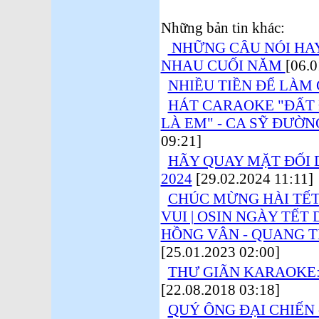
Những bản tin khác:
NHỮNG CÂU NÓI HAY
NHAU CUỐI NĂM
[06.0
NHIỀU TIỀN ĐỂ LÀM G
HÁT CARAOKE "ĐẤT 
LÀ EM" - CA SỸ ĐƯỜN
09:21]
HÃY QUAY MẶT ĐỐI D
2024
[29.02.2024 11:11]
CHÚC MỪNG HÀI TẾT 
VUI | OSIN NGÀY TẾT 
HỒNG VÂN - QUANG T
[25.01.2023 02:00]
THƯ GIÃN KARAOKE:
[22.08.2018 03:18]
QUÝ ÔNG ĐẠI CHIẾN 