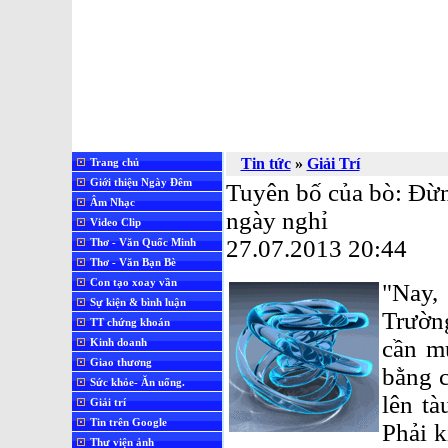
Tin tức
»
Giải Trí
Trang chủ
Giới thiệu Ngày Đêm
Tuyên bố của bò: Đừn
Âm Nhạc
ngày nghỉ
Video Clip
27.07.2013 20:44
Thơ - Văn Quốc Minh
Thơ - Văn Bạn Bè
Con tạo xoay vần
"Nay,
Sự kiện & bình luận
Trườn
TT chứng khoán
cần m
Kinh doanh
Giao thương
bằng c
Sức khỏe- Ăn uống.
lên tà
Giải trí
Tin trên Google
Phải k
Thư viện ảnh