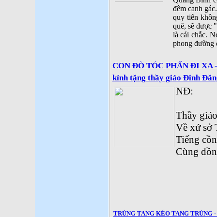
đêm canh gác.
quy tiên khô
quê, sẽ được 
là cái chắc. 
phong đường đ
CON ĐÒ TÓC PHẤN ĐI XA - 
kính tặng thầy giáo Đinh Đă
NĐ:
Thầy giá
Về xứ sở 
Tiếng cồn
Cùng đồn
TRÙNG TANG KÉO TANG TRÙNG - th