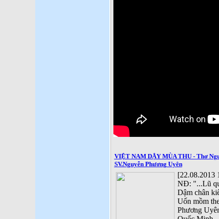
VIỆT NAM DẬY MÙA THU - Thơ Nguy
SV.Nguyễn Phương Uyên
[22.08.2013 
NĐ: "...Lũ q
Dậm chân kiể
Uốn mồm the
Phương Uyên 
Quốc Minh