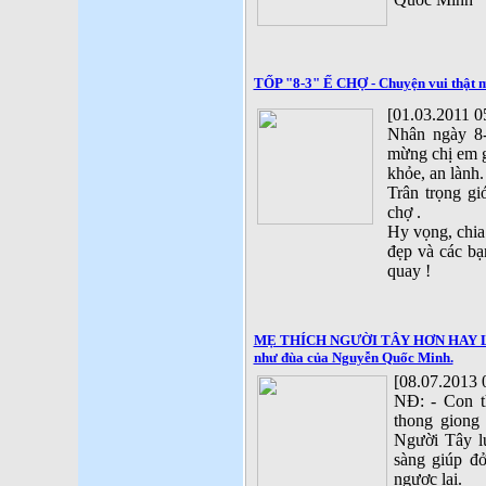
TỐP "8-3" Ế CHỢ - Chuyện vui thật 
[01.03.2011 0
Nhân ngày 8-
mừng chị em g
khỏe, an lành.
Trân trọng gi
chợ .
Hy vọng, chia
đẹp và các bạ
quay !
MẸ THÍCH NGƯỜI TÂY HƠN HAY LÀ 
như đùa của Nguyễn Quốc Minh.
[08.07.2013 
NĐ: - Con t
thong giong
Người Tây lu
sàng giúp đ
ngược lại.