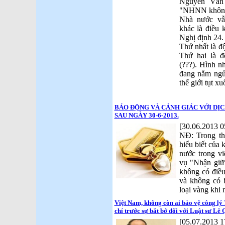
Nguyễn Văn 
"NHNN không 
Nhà nước vẫ
khác là điều 
Nghị định 24.
Thứ nhất là đ
Thứ hai là đ
(???). Hình n
đang nằm ngủ
thế giới tụt xu
BÁO ĐỘNG VÀ CẢNH GIÁC VỚI DỊC
SAU NGÀY 30-6-2013.
[30.06.2013 0
NĐ: Trong thờ
hiểu biết của
nước trong vi
vụ "Nhận giữ
không có điều 
và không có b
loại vàng khi 
Việt Nam, không còn ai bảo vệ công ly
chí trước sự bắt bớ đối với Luật sư Lê
[05.07.2013 1