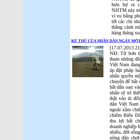
hưu bự ra c
NHTM này trê
vi vu bằng ph
tới các chi nh
thắng cảnh mà 
hàng tháng xu
KẺ THÙ CỦA NHÂN DÂN NGÀY MỘT
[17.07.2013 21
NĐ: Từ hơn th
tham nhũng đã 
Việt Nam đang
áp đặt pháp lu
nhân quyền mộ
chuyện để bắt 
bắt dân oan vào
nhân sỹ trí th
thật vào tù đố
dân Việt Nam 
ngoài xâm chi
chiếm Biển Đô
thu lợi bất c
doanh nghiệp b
nhiều, đời sống
nông dân chơi 