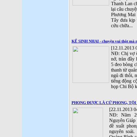
Thanh Lan c
lại câu chuy
Phương Mai 
Tây đưa kịp 
cứu chữa...
KẾ SINH NHAI - chuyện vui thật mà 
[12.11.2013 
NĐ: Chị vợ 
nở, tràn đầy
5 đeo bòng c
thanh từ quá
ngủ đi thôi, 
tiếng động cộ
họp Chi Bộ k
PHONG ĐƯỢC LÀ CỨ PHONG, TỘI
[22.11.2013 0
NĐ: Năm 20
Nguyên Giáp c
đề xuất phon
nguyên soái.
Quảng Bình c