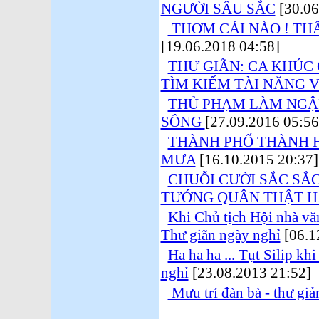
NGƯỜI SÂU SẮC
[30.06
THƠM CÁI NÀO ! TH
[19.06.2018 04:58]
THƯ GIÃN: CA KHÚC 
TÌM KIẾM TÀI NĂNG V
THỦ PHẠM LÀM NGẬ
SÔNG
[27.09.2016 05:56
THÀNH PHỐ THÀNH H
MƯA
[16.10.2015 20:37]
CHUỖI CƯỜI SẮC SẮ
TƯỚNG QUÂN THẬT H
Khi Chủ tịch Hội nhà v
Thư giãn ngày nghỉ
[06.1
Ha ha ha ... Tụt Silip kh
nghỉ
[23.08.2013 21:52]
Mưu trí đàn bà - thư giả