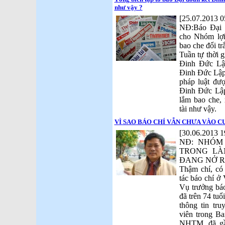
như vậy ?
[25.07.2013 0
NĐ:Báo Đại 
cho Nhóm lợi
bao che đổi tr
Tuần tự thời 
Đinh Đức Lậ
Đinh Đức Lập
pháp luật đư
Đinh Đức Lập
lắm bao che,
tài như vậy.
VÌ SAO BÁO CHÍ VẪN CHƯA VÀO C
[30.06.2013 1
NĐ: NHÓM
TRONG LÀ
ĐANG NỞ R
Thậm chí, có
tác báo chí ở
Vụ trưởng báo
đã trên 74 tuổ
thông tin tr
viên trong Ba
NHTM, đã gầ