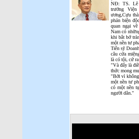
NĐ: TS. Lê
trưởng Viện
ương,Cựu thà
phản biện độc
quan ngại vê
Nam có những 
khi bắt bớ tra
một nền tư pha
Tiến sỹ Doanh
câu cửa miệng 
là có tội, cứ r
"Và đấy là đi
thức mong muố
"Bởi vì không
một nền tư pha
có một nền 
người dân."