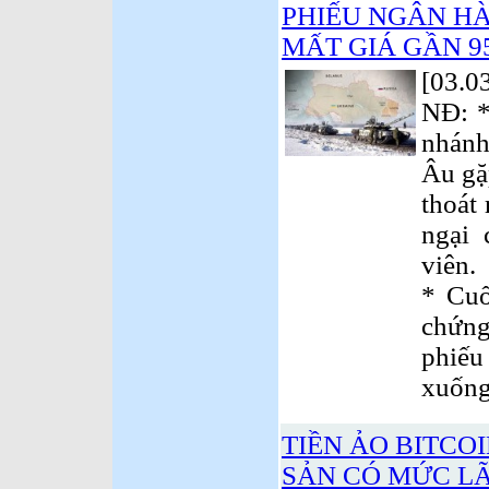
PHIẾU NGÂN H
MẤT GIÁ GẦN 
[03.0
NĐ: *
nhánh
Âu gặ
thoát 
ngại 
viên.
* Cuố
chứn
phiế
xuống
TIỀN ẢO BITCOI
SẢN CÓ MỨC LÃI