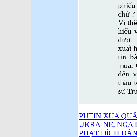
phiếu
chứ ?
Vì thế
hiểu 
được 
xuất 
tin b
mua. 
đến 
thâu 
sư Tr
PUTIN XUA QU
UKRAINE, NGA 
PHẠT ĐÍCH ĐÁNG