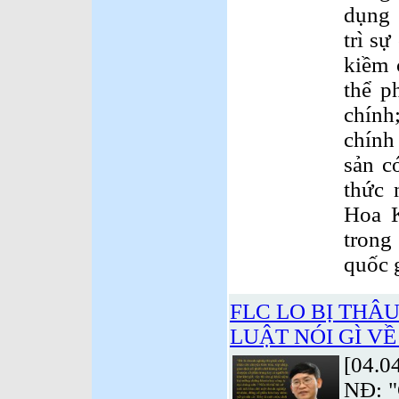
dụng 
trì sự
kiềm 
thể ph
chính
chính 
sản có
thức 
Hoa K
trong
quốc g
FLC LO BỊ THÂ
LUẬT NÓI GÌ VỀ
[04.0
NĐ: "