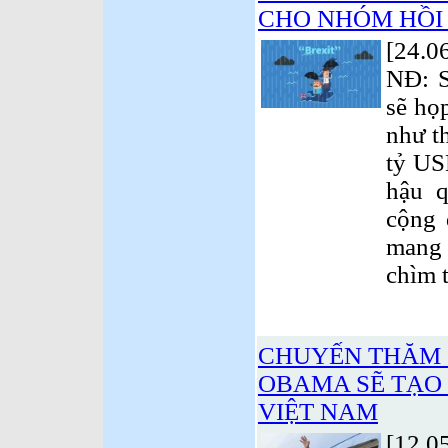
CHO NHÓM HỒI 
[24.0
NĐ: S
sẽ họ
như th
tỷ US
hậu q
cộng
mang 
chìm t
CHUYẾN THĂM 
OBAMA SẼ TẠO
VIỆT NAM
[12.0