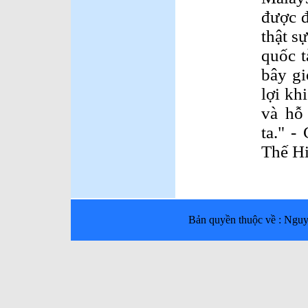
được đ
thật s
quốc t
bây gi
lợi kh
và hỗ
ta." -
Thế Hi
Bản quyền thuộc về : Ng