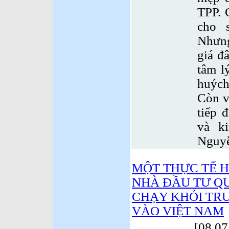
TPP. 
cho 
Nhưng
giá đâ
tâm l
huých
Còn v
tiếp 
và k
Nguyễ
MỘT THỰC TẾ H
NHÀ ĐẦU TƯ Q
CHẠY KHỎI TR
VÀO VIỆT NAM
[08.07