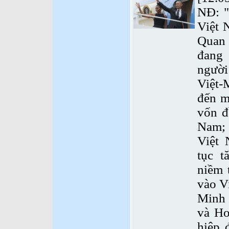
NĐ: "
Việt 
Quan
đang 
người
Việt-
đến m
vốn đ
Nam;
Việt 
tục t
niềm 
vào Vi
Minh 
và Ho
hiệp 