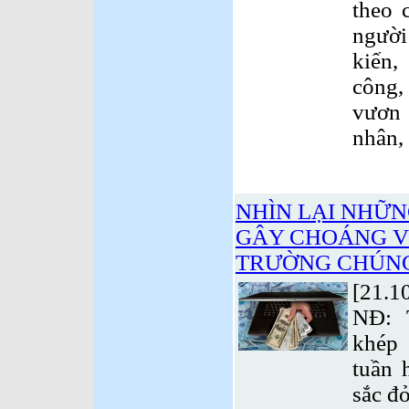
theo 
ngườ
kiến,
công,
vươn
nhân,
NHÌN LẠI NHỮN
GÂY CHOÁNG V
TRƯỜNG CHÚN
[21.1
NĐ: 
khép 
tuần 
sắc đ