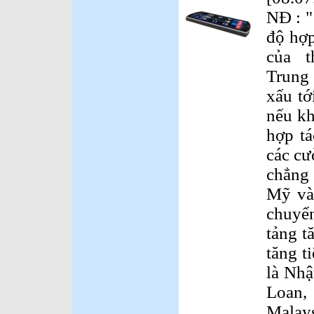
NĐ : "
độ hợp
của t
Trung
xấu tớ
nếu kh
hợp tá
các cư
chẳng 
Mỹ và
chuyể
tảng t
tăng t
là Nhậ
Loan,
Malay