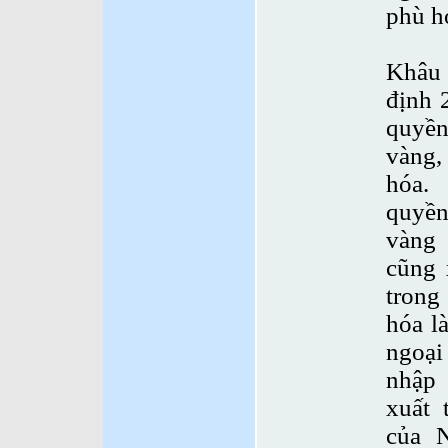
phù h
Khâu 
định 
quyề
vàng,
hóa.
quyền
vàng
cũng 
trong
hóa l
ngoại
nhập 
xuất 
của 