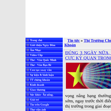
Tin tức
»
Thị Trường Ch
Trang chủ
Khoán
Giới thiệu Ngày Đêm
Âm Nhạc
ĐÚNG 3 NGÀY NỮA,
Video Clip
CỰC KỲ QUAN TRỌN
Thơ - Văn Quốc Minh
Thơ - Văn Bạn Bè
Con tạo xoay vần
Sự kiện & bình luận
TT chứng khoán
Kinh doanh
Giao thương
Sức khỏe- Ăn uống.
vọng nâng hạng thường
Giải trí
sớm, ngay trước thời điể
Tin trên Google
thị trường trong giai đoạ
Thư viện ảnh