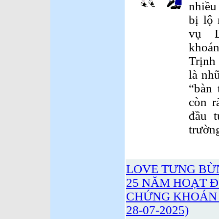
nhiều
bị lộ
vụ L
khoán
Trịn
là nh
“bàn 
còn r
đầu t
trườn
LOVE TƯNG BỪN
25 NĂM HOẠT 
CHỨNG KHOÁN VI
28-07-2025)