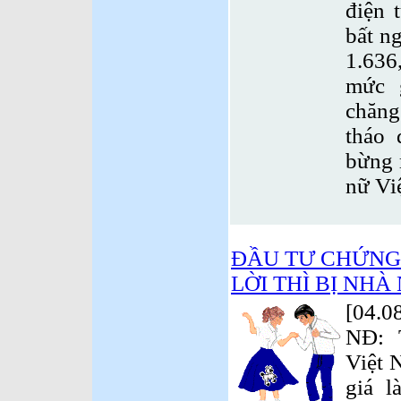
điện 
bất n
1.63
mức 
chăng
tháo 
bừng 
nữ Vi
ĐẦU TƯ CHỨNG 
LỜI THÌ BỊ NHÀ
[04.0
NĐ: 
Việt 
giá l