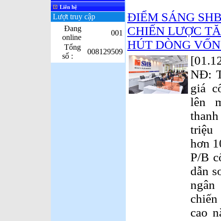
Liên hệ
ĐIỂM SÁNG SHB
Lượt truy cập
Đang
CHIẾN LƯỢC TĂ
001
online
HÚT DÒNG VỐN
Tổng
008129509
số :
[01.1
NĐ: T
giá 
lên 
than
triệu
hơn 10
P/B c
dẫn s
ngân
chiến
cao n