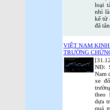
loại 
nhì l
kể từ
đã tă
VIỆT NAM KINH 
TRƯỜNG CHỨNG
[31.1
NĐ: 
Nam đ
xe đổ
trườn
theo
dựa t
quá m