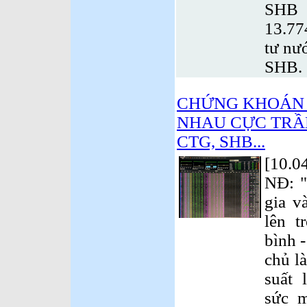
SHB
13.77
tư nư
SHB.
CHỨNG KHOÁN 
NHAU CỰC TRẦ
CTG, SHB...
[10.0
NĐ: "
gia v
lên t
bình 
chủ l
suất 
sức m