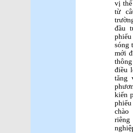
vị th
từ c
trườn
đầu t
phiế
sóng 
mới 
thông
điều 
tăng 
phươ
kiến 
phiế
chào
riêng
nghiệ