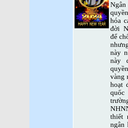
Ngân 
quyền
hóa c
đời 
để ch
nhưng
này n
này 
quyền
vàng 
hoạt 
quốc 
trườ
NHNN
thiết
ngân 