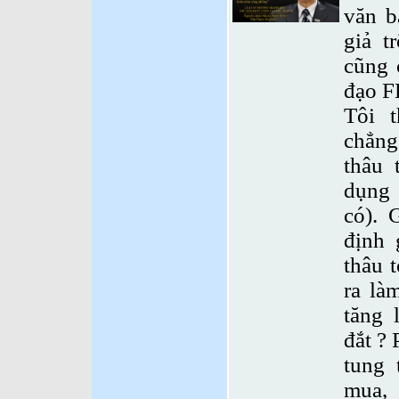
văn b
giả t
cũng 
đạo F
Tôi 
chẳng 
thâu 
dụng 
có). 
định
thâu 
ra là
tăng 
đắt ? 
tung 
mua, 