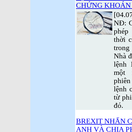
CHỨNG KHOÁN T
[04.0
NĐ: Cu
phé
thời 
trong
Nhà đ
lệnh
một 
phiên
lệnh 
từ phi
đó.
BREXIT NHẤN 
ANH VÀ CHIA 