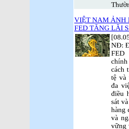
Thườ
VIỆT NAM ẢNH
FED TĂNG LÃI S
[08.0
NĐ: Đ
FED c
chính
cách 
tệ và
đa vi
điều 
sát v
hàng 
và ng
vững 