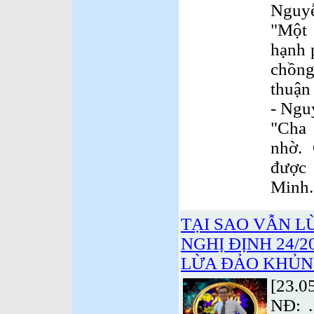
Nguyễ
"Một 
hạnh 
chồn
thuận 
- Ngu
"Cha 
nhờ.
được
Minh.
TẠI SAO VẪN L
NGHỊ ĐỊNH 24/2
LỪA ĐẢO KHỦNG
[23.0
NĐ: .