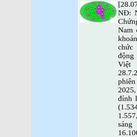
[28.0
NĐ: 
Chứn
Nam 
khoá
chức
động
Việ
28.7.
phiê
2025
đỉnh 
(1.5
1.557
sáng
16.1