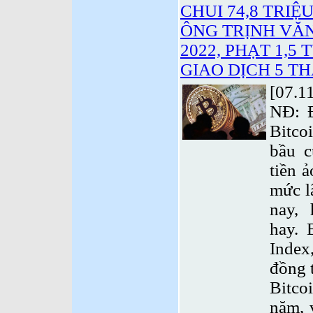
CHUI 74,8 TRIỆ
ÔNG TRỊNH VĂN
2022, PHẠT 1,5
GIAO DỊCH 5 T
[07.1
NĐ: 
Bitco
bầu 
tiền 
mức l
nay,
hay. 
Index
đồng t
Bitco
năm, 