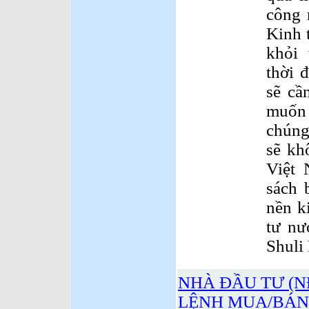
công 
Kinh 
khỏi 
thời 
sẽ cầ
muốn 
chúng
sẽ kh
Việt 
sách 
nền k
tư nư
Shuli 
NHÀ ĐẦU TƯ (N
LỆNH MUA/BÁN